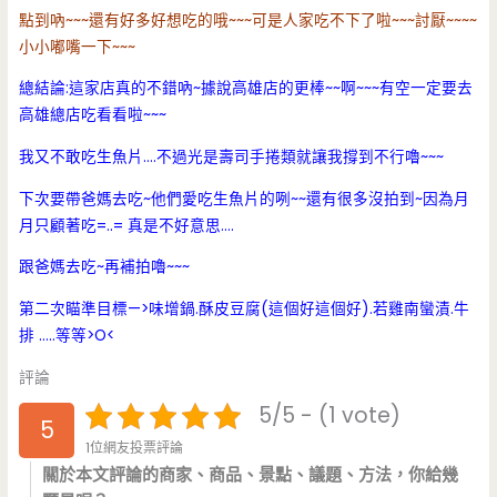
點到吶~~~還有好多好想吃的哦~~~可是人家吃不下了啦~~~討厭~~~~
小小嘟嘴一下~~~
總結論:這家店真的不錯吶~據說高雄店的更棒~~啊~~~有空一定要去
高雄總店吃看看啦~~~
我又不敢吃生魚片….不過光是壽司手捲類就讓我撐到不行嚕~~~
下次要帶爸媽去吃~他們愛吃生魚片的咧~~還有很多沒拍到~因為月
月只顧著吃=..= 真是不好意思….
跟爸媽去吃~再補拍嚕~~~
第二次瞄準目標—>味增鍋.酥皮豆腐(這個好這個好).若雞南蠻漬.牛
排 …..等等>O<
評論
5/5 - (1 vote)
5
1位網友投票評論
關於本文評論的商家、商品、景點、議題、方法，你給幾