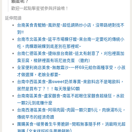
顆星呢？
歡迎一起點擊星號參與評論唷！
延伸閱讀
台南美食青鯤鯓-風鈴屋-超低調熱炒小店，沒帶路絕對找不
到!!
台南市北區美食-延平市場粿仔嬤-來台南一定要吃的傳統小
吃，肉粿跟碗粿到底差別在那裡呢~
台南仁德區美食-捷絲旅台南館-這太有創意了，刈包裡面加
臭豆腐，椪餅裡面有班尼迪克蛋 （邀約）
全家便利商店美食-無敵霜沙-一杯69元給你兩種享受，小孩
才做選擇，老娘全都要~
台南中西區美食-壽sweet奶茶專賣-來飲料店不是喝飲料，
居然是買布丁？！！每天限量50顆
台南南區美食-盧家麵食-南區不起眼住家麵食超級狂，水餃
一顆2元到底賺什麼
台南西港區美食-阿得肉圓-肉圓一顆只要5元，肉焿湯15元，
傳統早市的經濟奇蹟
團購美食–啵蒡養生牛蒡脆餅–閒暇無事隨手杯，消磨時光超
涮嘴 (文末送好吃牛蒡脆餅喲)