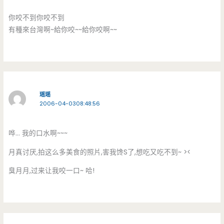
你咬不到你咬不到
有種來台灣啊~給你咬~~給你咬啊~~
瑶瑶
2006-04-0308:48:56
哗… 我的口水啊~~~
月真讨厌,拍这么多美食的照片,害我馋S了,想吃又吃不到~ ><
臭月月,过来让我咬一口~ 哈!