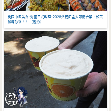
桃園中壢美食-海童日式料理-2026父親節盛大節慶合菜，松葉
蟹等你來！！ （邀約）