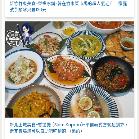
新竹竹東美食-榮祺冰舖-躲在竹東菜市場的超人氣老店，家庭
號芋頭冰只要120元
新北土城美食-饗拋拋 (Siam Kaprao)-平價泰式套餐超划算，
逛完賣場還可以自助吧吃到飽 （邀約）