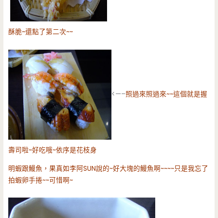
酥脆~還點了第二次~~
<—–
照過來照過來~~這個就是握
壽司啦~好吃哦~依序是花枝身
明蝦跟鰻魚，果真如李阿SUN說的~好大塊的鰻魚啊~~~~只是我忘了
拍蝦卵手捲~~可惜啊~