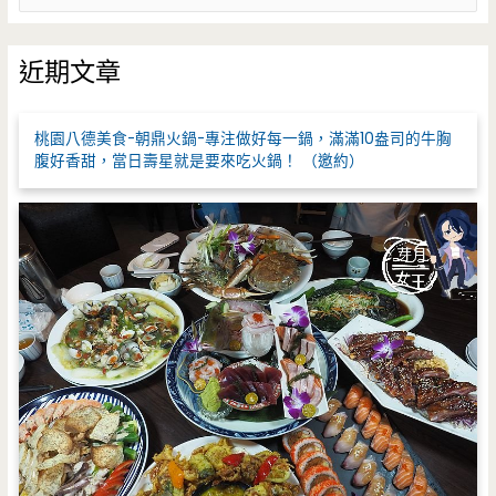
尋
關
鍵
近期文章
字
:
桃園八德美食-朝鼎火鍋-專注做好每一鍋，滿滿10盎司的牛胸
腹好香甜，當日壽星就是要來吃火鍋！ （邀約）