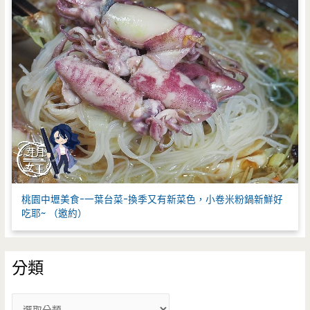
桃園中壢美食-一葉台菜-換季又有新菜色，小卷米粉鍋新鮮好
吃耶~ （邀約）
分類
分