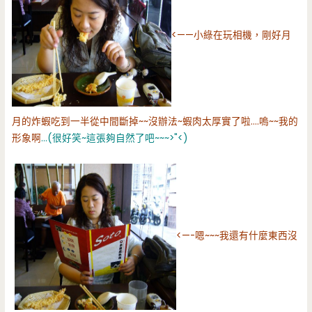
<——小綠在玩相機，剛好月
月的炸蝦吃到一半從中間斷掉~~沒辦法~蝦肉太厚實了啦….嗚~~我的
形象啊
…(很好笑~這張夠自然了吧~~~>"<)
<—-嗯~~~我還有什麼東西沒