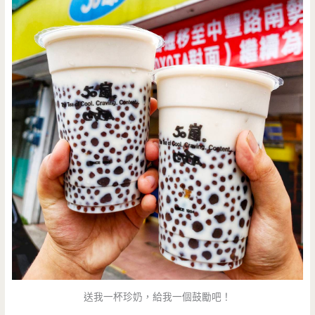
送我一杯珍奶，給我一個鼓勵吧！