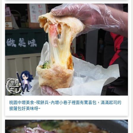
桃園中壢美食-喫餅兵-內壢小巷子裡面有驚喜包，滿滿起司的
披薩包好美味呀~