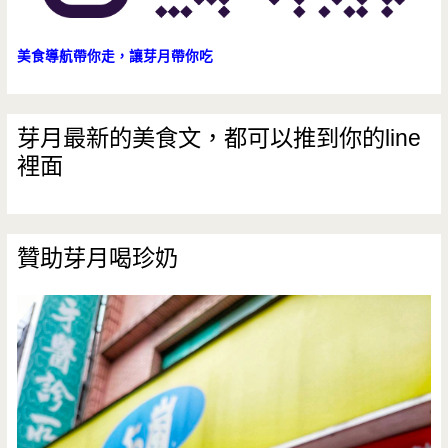
美食導航帶你走，讓芽月帶你吃
芽月最新的美食文，都可以推到你的line
裡面
贊助芽月喝珍奶