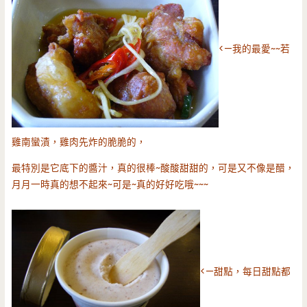
<—我的最愛~~若
雞南蠻漬，雞肉先炸的脆脆的，
最特別是它底下的醬汁，真的很棒~酸酸甜甜的，可是又不像是醋，
月月一時真的想不起來~可是~真的好好吃哦~~~
<—甜點，每日甜點都