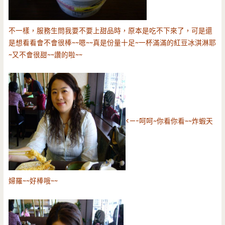
不一樣，服務生問我要不要上甜品時，原本是吃不下來了，可是還
是想看看會不會很棒~~嗯~~真是份量十足~一杯滿滿的紅豆冰淇淋耶
~又不會很甜~~讚的啦~~
<—-呵呵~你看你看~~炸蝦天
婦羅~~好棒哦~~