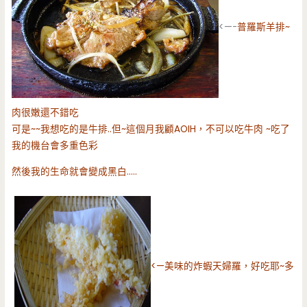
<—-
普羅斯羊排~
肉很嫩還不錯吃
可是~~我想吃的是牛排..但~這個月我顧AOIH，不可以吃牛肉 ~吃了
我的機台會多重色彩
然後我的生命就會變成黑白…..
<—美味的炸蝦天婦羅，好吃耶~多