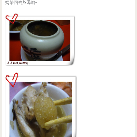
媽帶回去熬湯喲~