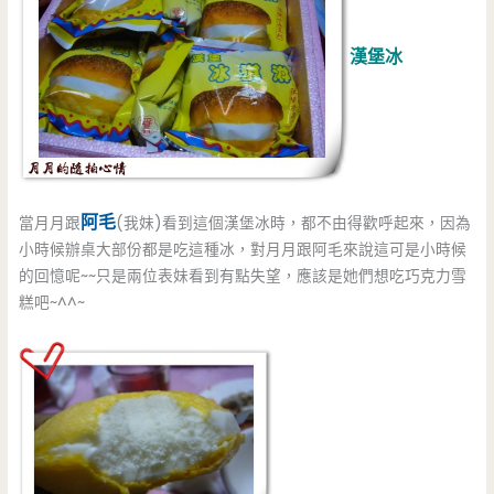
漢堡冰
阿毛
當月月跟
(我妹)看到這個漢堡冰時，都不由得歡呼起來，因為
小時候辦桌大部份都是吃這種冰，對月月跟阿毛來說這可是小時候
的回憶呢~~只是兩位表妹看到有點失望，應該是她們想吃巧克力雪
糕吧~^^~