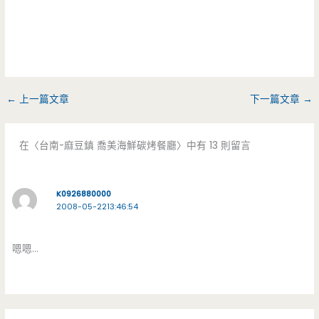
←
上一篇文章
下一篇文章
→
在〈台南-麻豆鎮 喬美海鮮碳烤餐廳〉中有 13 則留言
K0926880000
2008-05-2213:46:54
嗯嗯…