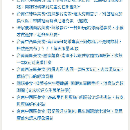
吃，肉粿跟碗粿到底差別在那裡呢~
台南仁德區美食-捷絲旅台南館-這太有創意了，刈包裡面加
臭豆腐，椪餅裡面有班尼迪克蛋 （邀約）
全家便利商店美食-無敵霜沙-一杯69元給你兩種享受，小孩
才做選擇，老娘全都要~
台南中西區美食-壽sweet奶茶專賣-來飲料店不是喝飲料，
居然是買布丁？！！每天限量50顆
台南南區美食-盧家麵食-南區不起眼住家麵食超級狂，水餃
一顆2元到底賺什麼
台南西港區美食-阿得肉圓-肉圓一顆只要5元，肉焿湯15元，
傳統早市的經濟奇蹟
團購美食–啵蒡養生牛蒡脆餅–閒暇無事隨手杯，消磨時光超
涮嘴 (文末送好吃牛蒡脆餅喲)
台南中西區美食-W&B手作雞蛋糕-新版御守燒排排站，拉皮
雞蛋糕好吃必點
台南中西區美食-郭記蒸好味湯包-民生圓環爆汁湯包，臭豆
腐煎包讓人印象深刻