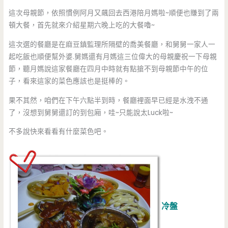
這次母親節，依照慣例阿月又飆回去西港陪月媽啦~順便也賺到了兩
頓大餐，首先就來介紹星期六晚上吃的大餐嚕~
這次選的餐廳是在麻豆鎮監理所隔壁的喬美餐廳，和舅舅一家人一
起吃飯也順便幫外婆.舅媽還有月媽這三位偉大的母親慶祝一下母親
節，聽月媽說這家餐廳在四月中時就有點搶不到母親節中午的位
子，看來這家的菜色應該也是挺棒的。
果不其然，咱們在下午六點半到時，餐廳裡面早已經是水洩不通
了，沒想到舅舅還訂的到包廂，哇~只能說太Luck啦~
不多說快來看看有什麼菜色吧。
冷盤