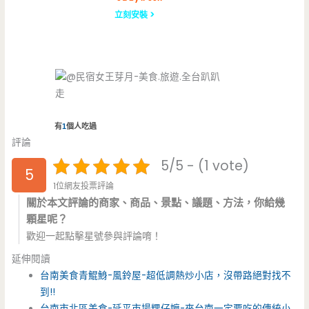
立刻安裝 >
有
1
個人吃過
評論
5/5 - (1 vote)
5
1位網友投票評論
關於本文評論的商家、商品、景點、議題、方法，你給幾
顆星呢？
歡迎一起點擊星號參與評論唷！
延伸閱讀
台南美食青鯤鯓-風鈴屋-超低調熱炒小店，沒帶路絕對找不
到!!
台南市北區美食-延平市場粿仔嬤-來台南一定要吃的傳統小