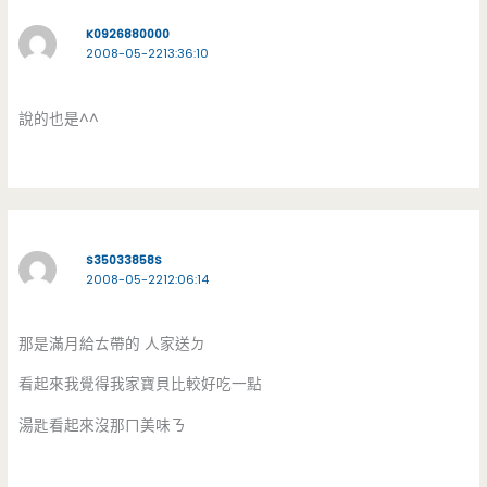
K0926880000
2008-05-2213:36:10
說的也是^^
S35033858S
2008-05-2212:06:14
那是滿月給ㄊ帶的 人家送ㄉ
看起來我覺得我家寶貝比較好吃一點
湯匙看起來沒那ㄇ美味ㄋ