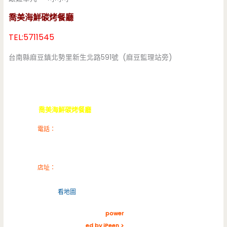
喬美海鮮碳烤餐廳
TEL:5711545
台南縣麻豆鎮北勢里新生北路591號 (麻豆監理站旁)
喬美海鮮碳烤餐廳
電話：
06-5711545
店址：
台南縣麻豆鎮新生北路
591號 (
看地圖
)
power
ed by iPeen >