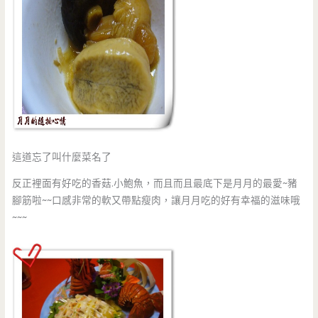
這道忘了叫什麼菜名了
反正裡面有好吃的香菇.小鮑魚，而且而且最底下是月月的最愛~豬
腳筋啦~~口感非常的軟又帶點瘦肉，讓月月吃的好有幸福的滋味哦
~~~