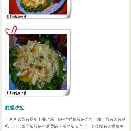
龍蝦沙拉
一片片的龍蝦搭配上美乃滋，嗯~這道菜算是普普，而且龍蝦肉有點
乾，月月家族都算是不浪費的，所以都清光了，最後龍蝦頭還讓舅