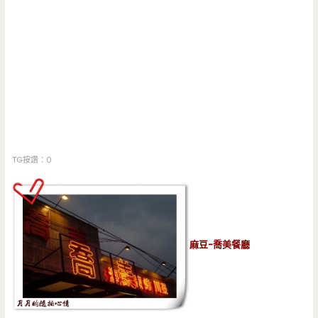
TG按讚：0
麻豆-喬美餐廳