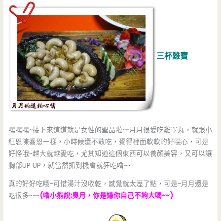
三杯雞寶
嘿嘿嘿~接下來這道就是女性的聖品啦~~月月很愛吃雞睪丸，就跟小
紅恩陳喬恩一樣，小時候還不敢吃，覺得裡面軟軟的好噁心，可是
好怪哦~越大就越愛吃，尤其知道這個東西可以養顏美容，又可以讓
胸部UP UP，就當然抓到機會就狂吃嚕~~
真的好好吃哦~可惜湯汁沒收乾，感覺就太溼了點，可是~月月還是
吃很多~~~
(嚕小熊說:臭月，你是嫌你自己不夠大嗎~~)