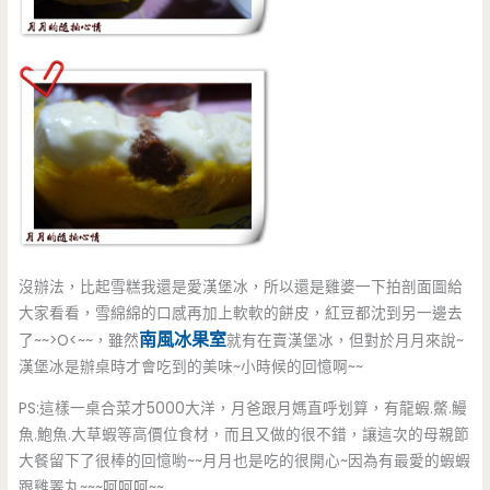
沒辦法，比起雪糕我還是愛漢堡冰，所以還是雞婆一下拍剖面圖給
大家看看，雪綿綿的口感再加上軟軟的餅皮，紅豆都沈到另一邊去
南風冰果室
了~~>O<~~，雖然
就有在賣漢堡冰，但對於月月來說~
漢堡冰是辦桌時才會吃到的美味~小時候的回憶啊~~
PS:這樣一桌合菜才5000大洋，月爸跟月媽直呼划算，有龍蝦.鱉.鰻
魚.鮑魚.大草蝦等高價位食材，而且又做的很不錯，讓這次的母親節
大餐留下了很棒的回憶喲~~月月也是吃的很開心~因為有最愛的蝦蝦
跟雞睪丸~~~呵呵呵~~