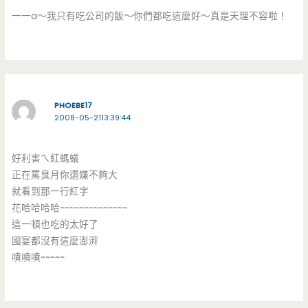
一一a～我只有吃公司的飯～你們都吃這麼好～真是天理不容啦！
PHOEBE17
2008-05-2113:39:44
好利害ㄟ紅螞蟻
正在罵臭月你還嫌不夠大
就看到那一行紅字
花哈哈哈哈~~~~~~~~~~~~~~
這一頓也吃的太好了
國宴都沒有這麼澎湃
嘖嘖嘖~~~~~