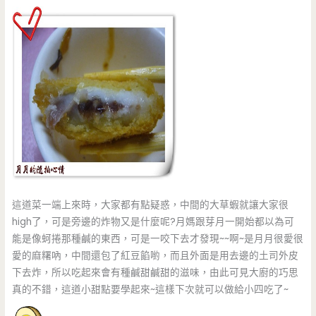
這道菜一端上來時，大家都有點疑惑，中間的大草蝦就讓大家很
high了，可是旁邊的炸物又是什麼呢?月媽跟芽月一開始都以為可
能是像蚵捲那種鹹的東西，可是一咬下去才發現~~啊~是月月很愛很
愛的麻糬吶，中間還包了紅豆餡喲，而且外面是用去邊的土司外皮
下去炸，所以吃起來會有種鹹甜鹹甜的滋味，由此可見大廚的巧思
真的不錯，這道小甜點要學起來~這樣下次就可以做給小四吃了~