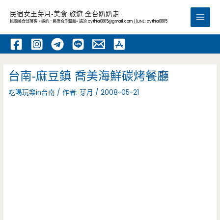
跳
民宿女王芽月-美食.旅遊.全台趴趴走
至
桃園美食部落客，邀約 -民宿合作體驗~ 請洽
cythia0805@gmail.com
//LINE: cythia0805
Main
主
要
Men
內
容
台南-麻豆鎮 喬美海鮮碳烤餐廳
吃喝玩樂in台南
/ 作者:
芽月
/
2008-05-21