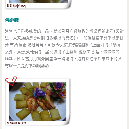
佛跳牆
這道也是料多味美的一品，就以月月吃過無數的辦桌經驗來看(沒辦
法，大家族總是會吃到很多親戚的喜酒)，一般佛跳牆不外乎就是排
骨.芋頭.鳥蛋.豬肚等等，可是今天這道佛跳牆除了上面列的那幾樣
之外，鳥蛋是用炸的，居然還加了山藥角.雞腿肉.香菇，滿滿滿的一
堆料，所以當月月幫外婆盛第一碗湯時，還有點挖不起來底下的食
材呢~~真是好多料啊@@