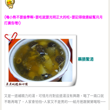
(嚕小熊不要偷學啊~要吃就要光明正大的吃~要記得做連結幫月月
打廣告嘿!)
藥膳鱉湯
又是一道補精力的湯，可惜月月對這道湯沒有興趣，喝了一兩口就
不敢再喝了，人家會怕怕~人家又不是男的~~~給月爸跟舅舅喝啦~~~