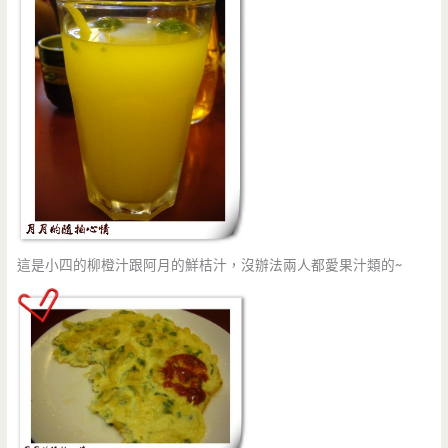
這是小四的柳橙汁跟阿月的鮮桔汁，沒辦法兩人都愛果汁類的~