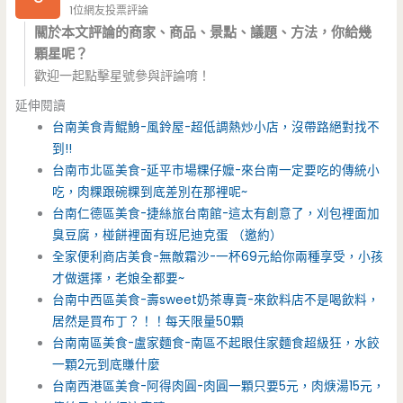
1位網友投票評論
關於本文評論的商家、商品、景點、議題、方法，你給幾
顆星呢？
歡迎一起點擊星號參與評論唷！
延伸閱讀
台南美食青鯤鯓-風鈴屋-超低調熱炒小店，沒帶路絕對找不
到!!
台南市北區美食-延平市場粿仔嬤-來台南一定要吃的傳統小
吃，肉粿跟碗粿到底差別在那裡呢~
台南仁德區美食-捷絲旅台南館-這太有創意了，刈包裡面加
臭豆腐，椪餅裡面有班尼迪克蛋 （邀約）
全家便利商店美食-無敵霜沙-一杯69元給你兩種享受，小孩
才做選擇，老娘全都要~
台南中西區美食-壽sweet奶茶專賣-來飲料店不是喝飲料，
居然是買布丁？！！每天限量50顆
台南南區美食-盧家麵食-南區不起眼住家麵食超級狂，水餃
一顆2元到底賺什麼
台南西港區美食-阿得肉圓-肉圓一顆只要5元，肉焿湯15元，