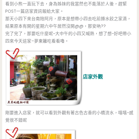
看到小熊一直玩下去，身為姊妹的我當然也不能落於人後，趕緊
POST一篇店家資訊報給大家。
那天小四下來台南陪阿月，原本是想帶小四去吃前鋒水餃之家滴，
結果原本有開的星期六中午居然沒開@@，那安吶??
完了完了，那要吃什麼呢~大中午的小四又喊熱，想了想~好吧帶小
四來今天這家–夢東籬吃看看嚕。
店家外觀
剛要進入店家，就可以看到外觀有著古色古香的小橋流水，嘻嘻~感
覺很不錯呢