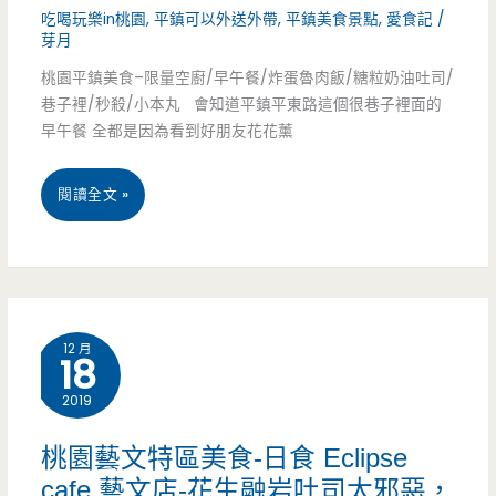
吃喝玩樂in桃園
,
平鎮可以外送外帶
,
平鎮美食景點
,
愛食記
/
餅，
芽月
素
桃園平鎮美食–限量空廚/早午餐/炸蛋魯肉飯/糖粒奶油吐司/
巷子裡/秒殺/小本丸 會知道平鎮平東路這個很巷子裡面的
食
早午餐 全都是因為看到好朋友花花薰
也
有
桃
閱讀全文 »
很
園
多
平
創
鎮
12 月
18
意
美
2019
食-
限
桃園藝文特區美食-日食 Eclipse
cafe 藝文店-花生融岩吐司太邪惡，
量