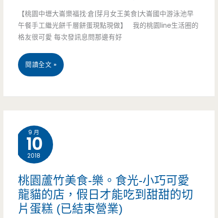
烘
【桃園中壢大崙樂福找·倉|芽月女王美食|大崙國中游泳池早
培
午餐手工繼光餅千層餅蛋現點現做】 我的桃園line生活圈的
格友很可愛 每次發訊息問那邊有好
手
做
桃
閱讀全文 »
早
園
食-
中
超
壢
9 月
漂
10
美
亮
2018
食-
的
樂
桃園蘆竹美食-樂。食光-小巧可愛
彩
龍貓的店，假日才能吃到甜甜的切
福
片蛋糕 (已結束營業)
色
找