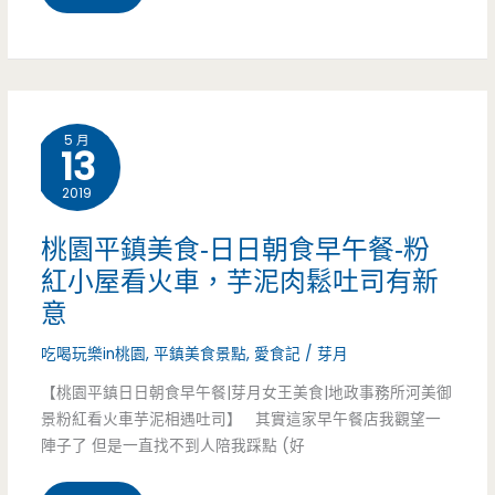
園
午
八
餐
德
豐
5 月
13
美
富
2019
食-
到
爆
讓
桃園平鎮美食-日日朝食早午餐-粉
紅小屋看火車，芋泥肉鬆吐司有新
漿
人
意
蛋
眼
吃喝玩樂in桃園
,
平鎮美食景點
,
愛食記
/
芽月
餅-
花
【桃園平鎮日日朝食早午餐|芽月女王美食|地政事務所河美御
不
撩
景粉紅看火車芋泥相遇吐司】 其實這家早午餐店我觀望一
陣子了 但是一直找不到人陪我踩點 (好
起
亂
眼
(邀