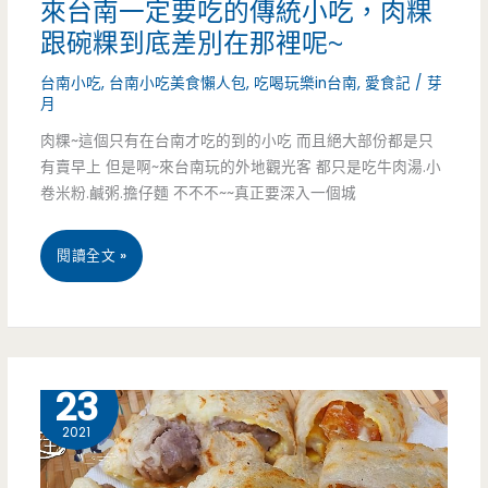
來台南一定要吃的傳統小吃，肉粿
很
跟碗粿到底差別在那裡呢~
隱
台南小吃
,
台南小吃美食懶人包
,
吃喝玩樂in台南
,
愛食記
/
芽
月
密
肉粿~這個只有在台南才吃的到的小吃 而且絕大部份都是只
的
有賣早上 但是啊~來台南玩的外地觀光客 都只是吃牛肉湯.小
小
卷米粉.鹹粥.擔仔麵 不不不~~真正要深入一個城
甜
台
閱讀全文 »
點，
南
蛋
市
糕
北
8 月
23
都
區
2021
好
美
便