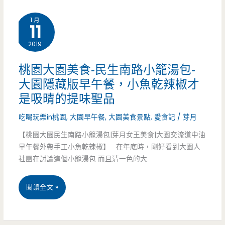
飽
園
1 月
飽
11
美
2019
食-272
小
桃園大園美食-民生南路小籠湯包-
大園隱藏版早午餐，小魚乾辣椒才
吃
是吸晴的提味聖品
店-
吃喝玩樂in桃園
,
大園早午餐
,
大園美食景點
,
愛食記
/
芽月
低
【桃園大園民生南路小籠湯包|芽月女王美食|大園交流道中油
調
早午餐外帶手工小魚乾辣椒】 在年底時，剛好看到大園人
社團在討論這個小籠湯包 而且清一色的大
不
起
桃
閱讀全文 »
眼
園
小
大