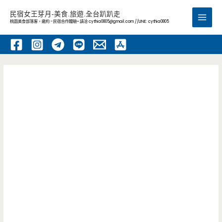
跳
民宿女王芽月-美食.旅遊.全台趴趴走
至
桃園美食部落客，邀約 -民宿合作體驗~ 請洽
cythia0805@gmail.com
//LINE: cythia0805
Main
主
要
Men
內
容