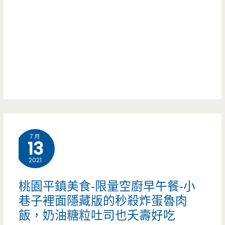
蛋
粿
餅-
到
龍
底
元
差
商
別
圈
在
好
那
7 月
吃
13
裡
的
2021
呢
粉
桃園平鎮美食-限量空廚早午餐-小
~
漿
巷子裡面隱藏版的秒殺炸蛋魯肉
飯，奶油糖粒吐司也夭壽好吃
蛋