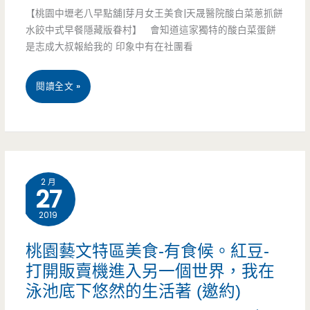
【桃園中壢老八早點舖|芽月女王美食|天晟醫院酸白菜蔥抓餅
吐
水餃中式早餐隱藏版眷村】 會知道這家獨特的酸白菜蛋餅
司
是志成大叔報給我的 印象中有在社團看
有
桃
閱讀全文 »
新
園
意
中
壢
2 月
27
美
2019
食-
老
桃園藝文特區美食-有食候。紅豆-
打開販賣機進入另一個世界，我在
八
泳池底下悠然的生活著 (邀約)
早