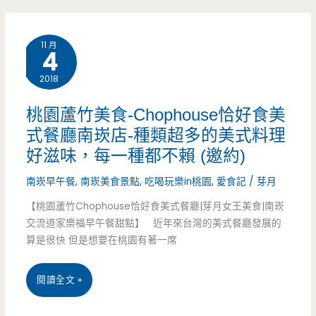
吃
園
店，
11 月
4
美
手
2018
食-
切
民
桃園蘆竹美食-Chophouse恰好食美
滷
式餐廳南崁店-種類超多的美式料理
生
肉
好滋味，每一種都不賴 (邀約)
南
飯
南崁早午餐
,
南崁美食景點
,
吃喝玩樂in桃園
,
愛食記
/
芽月
路
好
【桃園蘆竹Chophouse恰好食美式餐廳|芽月女王美食|南崁
小
交流道家樂福早午餐甜點】 近年來台灣的美式餐廳發展的
好
算是很快 但是想要在桃園有著一席
籠
吃，
湯
桃
閱讀全文 »
用
包-
園
餐