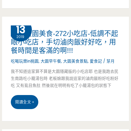
內
萬
壢
分
1 月
13
出
桃園大園美食-272小吃店-低調不起
(邀
2019
眼小吃店，手切滷肉飯好好吃，用
沒，
約)
餐時間是客滿的啊!!!
新
吃喝玩樂in桃園
,
大園早午餐
,
大園美食景點
,
愛食記
/
芽月
奇
我不知道這家算不算是大園隱藏版的小吃店耶 也是我跑去民
的
生南路吃小籠湯包時 老板娘跟我說這家的滷肉飯粉好吃粉好
吃 又有虱目魚肚 然後就在明明有吃了小籠湯包的狀態下
早
午
桃
閱讀全文 »
餐
園
吃
大