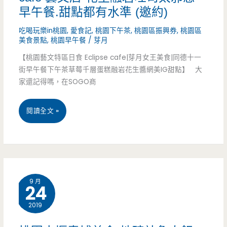
早午餐.甜點都有水準 (邀約)
空
吃喝玩樂in桃園
,
愛食記
,
桃園下午茶
,
桃園區振興券
,
桃園區
廚
美食景點
,
桃園早午餐
/
芽月
早
【桃園藝文特區日食 Eclipse cafe|芽月女王美食|同德十一
街早午餐下午茶草莓千層蛋糕融岩花生醬網美IG甜點】 大
午
家還記得嗎，在SOGO商
餐-
桃
閱讀全文 »
小
園
巷
藝
子
文
裡
9 月
24
特
面
2019
區
隱
美