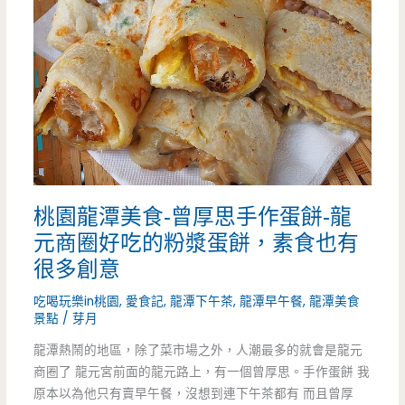
食-
宜
延
又
平
好
市
好
場
吃
粿
桃園龍潭美食-曾厚思手作蛋餅-龍
仔
元商圈好吃的粉漿蛋餅，素食也有
嬤-
很多創意
來
吃喝玩樂in桃園
,
愛食記
,
龍潭下午茶
,
龍潭早午餐
,
龍潭美食
景點
/
芽月
台
龍潭熱鬧的地區，除了菜市場之外，人潮最多的就會是龍元
南
商圈了 龍元宮前面的龍元路上，有一個曾厚思。手作蛋餅 我
一
原本以為他只有賣早午餐，沒想到連下午茶都有 而且曾厚