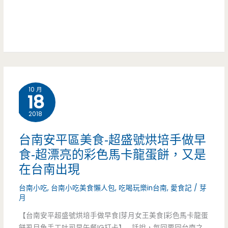
椒
南
才
崁
是
店-
吸
種
晴
10 月
類
18
的
超
2018
提
多
台南安平區美食-超盛號烘培手做早
味
的
食-超漂亮的彩色馬卡龍蛋餅，又是
聖
在台南出現
美
品
台南小吃
,
台南小吃美食懶人包
,
吃喝玩樂in台南
,
愛食記
/
芽
式
月
料
【台南安平超盛號烘培手做早食|芽月女王美食|彩色馬卡龍蛋
餅虱目魚手工吐司早午餐IG打卡】 話說，每回要回台南之