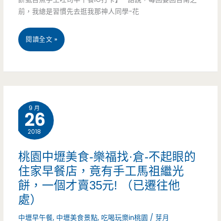
理
前，我總是習慣先去逛我那神人同學-花
好
滋
台
閱讀全文 »
味，
南
每
安
一
平
9 月
26
種
區
2018
都
美
不
食-
桃園中壢美食-樂福找·倉-不起眼的
住家早餐店，竟有手工馬祖繼光
賴
超
餅，一個才賣35元! （已遷往他
(邀
盛
處）
約)
號
中壢早午餐
,
中壢美食景點
,
吃喝玩樂in桃園
/
芽月