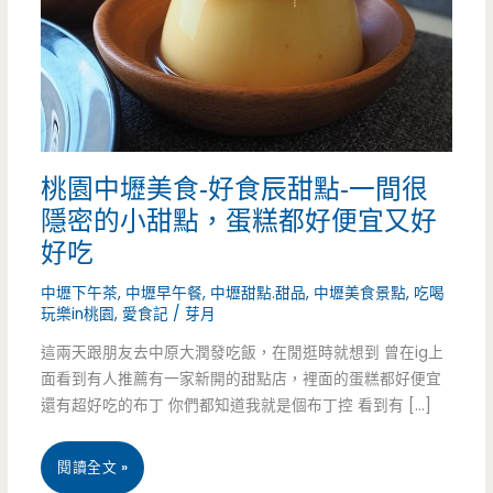
桃園中壢美食-好食辰甜點-一間很
隱密的小甜點，蛋糕都好便宜又好
好吃
中壢下午茶
,
中壢早午餐
,
中壢甜點.甜品
,
中壢美食景點
,
吃喝
玩樂in桃園
,
愛食記
/
芽月
這兩天跟朋友去中原大潤發吃飯，在閒逛時就想到 曾在ig上
面看到有人推薦有一家新開的甜點店，裡面的蛋糕都好便宜
還有超好吃的布丁 你們都知道我就是個布丁控 看到有 […]
桃
閱讀全文 »