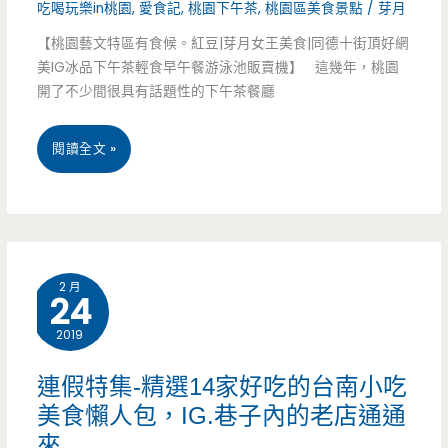
吃喝玩樂in桃園
,
愛食記
,
桃園下午茶
,
桃園區美食景點
/
芽月
點
【桃園藝文特區有食候。紅豆|芽月女王美食|同德十街頂好網
舖-
美IG冰品下午茶輕食早午餐游泳池販賣機】 這幾年，桃園
開了不少間很具有話題性的下午茶餐廳
酸
白
桃
閱讀全文 »
菜
園
蛋
藝
餅
文
超
2 月
24
特
特
2019
區
別，
美
連假特集-精選14家好吃的台南小吃
還
美食懶人包，IG.巷子內的老店通通
食-
有
來