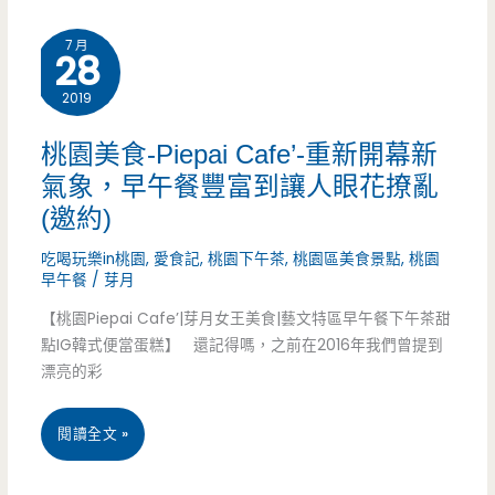
磅
有
7 月
站
28
水
裡
2019
準
面
(邀
桃園美食-Piepai Cafe’-重新開幕新
也
氣象，早午餐豐富到讓人眼花撩亂
約)
(邀約)
有
吃喝玩樂in桃園
,
愛食記
,
桃園下午茶
,
桃園區美食景點
,
桃園
滷
早午餐
/
芽月
肉
【桃園Piepai Cafe’|芽月女王美食|藝文特區早午餐下午茶甜
點IG韓式便當蛋糕】 還記得嗎，之前在2016年我們曾提到
飯，
漂亮的彩
還
有
桃
閱讀全文 »
超
園