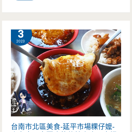
園
中
壢
11 月
3
美
2023
食-
好
食
辰
甜
點-
一
台南市北區美食-延平市場粿仔嬤-
間