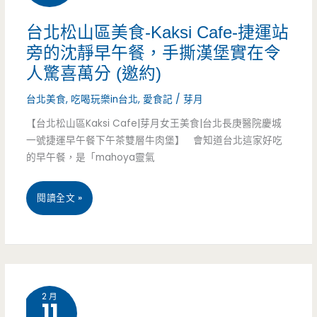
站
台北松山區美食-Kaksi Cafe-捷運站
旁的沈靜早午餐，手撕漢堡實在令
周
人驚喜萬分 (邀約)
邊
台北美食
,
吃喝玩樂in台北
,
愛食記
/
芽月
美
【台北松山區Kaksi Cafe|芽月女王美食|台北長庚醫院慶城
食
一號捷運早午餐下午茶雙層牛肉堡】 會知道台北這家好吃
的早午餐，是「mahoya靈氣
懶
人
台
閱讀全文 »
包，
北
坐
松
火
山
車
2 月
11
區