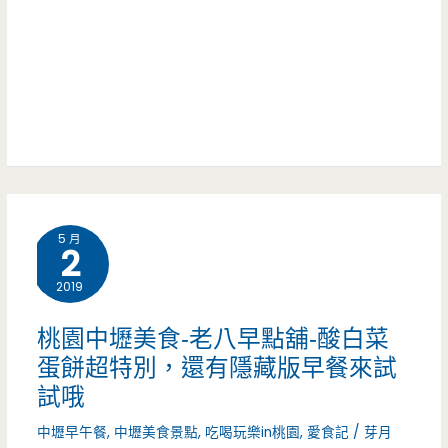
驚
餐-
喜
粉
在
紅
裡
小
面
屋
（已
看
停
5 月
火
2
止
車，
2019
營
芋
桃園中壢美食-老八早點舖-酸白菜
業）
泥
蛋餅超特別，還有隱藏版早餐來試
試哦
肉
中壢早午餐
,
中壢美食景點
,
吃喝玩樂in桃園
,
愛食記
/
芽月
鬆