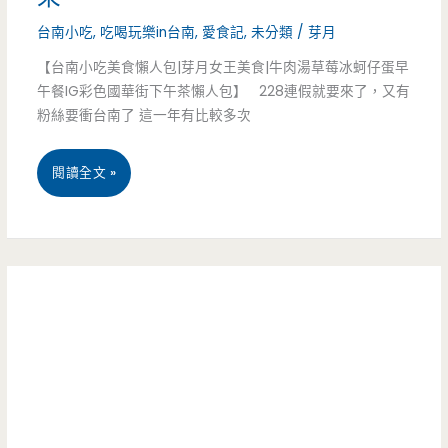
有
隱
台南小吃
,
吃喝玩樂in台南
,
愛食記
,
未分類
/
芽月
食
藏
【台南小吃美食懶人包|芽月女王美食|牛肉湯草莓冰蚵仔蛋早
候。
午餐IG彩色國華街下午茶懶人包】 228連假就要來了，又有
版
粉絲要衝台南了 這一年有比較多次
紅
早
豆-
連
閱讀全文 »
餐
打
假
來
開
特
試
販
集-
試
賣
精
哦
機
選
進
14
入
家