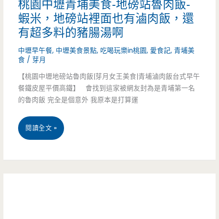
藏
桃園中壢青埔美食-地磅站魯肉飯-
蝦米，地磅站裡面也有滷肉飯，還
食-
版
有超多料的豬腸湯啊
日
的
中壢早午餐
,
中壢美食景點
,
吃喝玩樂in桃園
,
愛食記
,
青埔美
食
秒
食
/
芽月
Eclipse
殺
【桃園中壢地磅站魯肉飯|芽月女王美食|青埔滷肉飯台式早午
餐鐵皮屋平價高鐵】 會找到這家被網友封為是青埔第一名
cafe
炸
的魯肉飯 完全是個意外 我原本是打算運
藝
蛋
桃
閱讀全文 »
文
魯
園
店-
肉
中
花
飯，
壢
生
奶
青
融
油