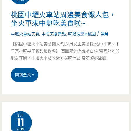
然
IG.
桃園中壢火車站周邊美食懶人包，
的
巷
坐火車來中壢吃美食啦~
生
子
中壢火車站美食
,
中壢美食景點
,
吃喝玩樂in桃園
/
芽月
活
內
【桃園中壢火車站美食懶人包|芽月女王美食|後站中平商圈下
著
午茶小吃早午餐甜點飲料】 首圖來源為維基百科 常有外地的
的
朋友在問，中壢火車站附近可以吃什麼 常吃的那些觀
(邀
老
約)
桃
閱讀全文 »
店
園
通
中
通
壢
來
2 月
11
火
2019
車