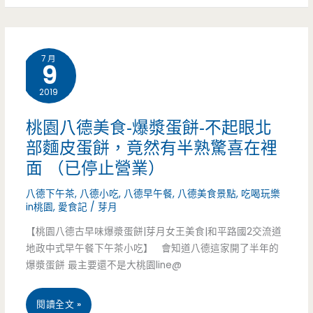
多
美
料
食-
7 月
9
的
Piepai
2019
豬
Cafe’-
腸
重
桃園八德美食-爆漿蛋餅-不起眼北
部麵皮蛋餅，竟然有半熟驚喜在裡
湯
新
面 （已停止營業）
啊
開
八德下午茶
,
八德小吃
,
八德早午餐
,
八德美食景點
,
吃喝玩樂
幕
in桃園
,
愛食記
/
芽月
新
【桃園八德古早味爆漿蛋餅|芽月女王美食|和平路國2交流道
地政中式早午餐下午茶小吃】 會知道八德這家開了半年的
氣
爆漿蛋餅 最主要還不是大桃園line@
象，
桃
閱讀全文 »
早