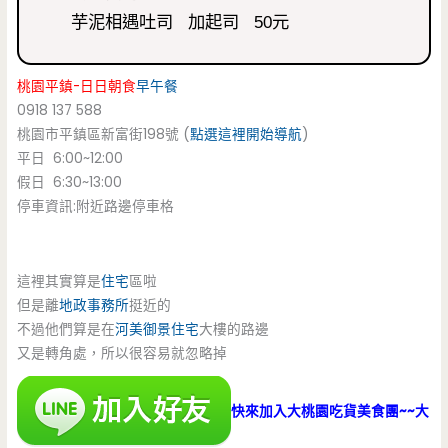
芋泥相遇吐司 加起司 50元
桃園平鎮-日日朝食
早午餐
0918 137 588
桃園市平鎮區新富街198號 (
點選這裡開始導航
)
平日 6:00~12:00
假日 6:30~13:00
停車資訊:附近路邊停車格
這裡其實算是
住宅
區啦
但是離
地政事務所
挺近的
不過他們算是在
河美御景
住宅
大樓的路邊
又是轉角處，所以很容易就忽略掉
快來加入大桃園吃貨美食團~~大