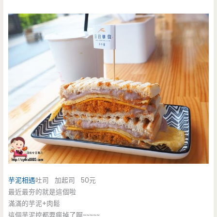
芋泥相遇
吐司 加起司 50元
最近最夯的就是這個啦
滿滿的芋泥+肉鬆
這個芋泥控都要瘋掉了啊~~~~~