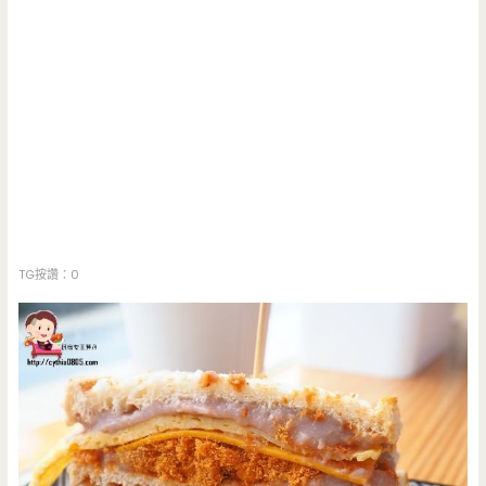
TG按讚：0