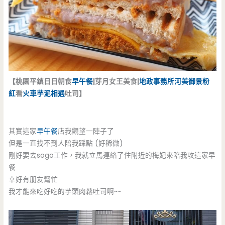
【桃園平鎮日日朝食
早午餐
|芽月女王美食|
地政事務所
河美御景
粉
紅
看
火車
芋泥相遇
吐司】
其實這家
早午餐
店我觀望一陣子了
但是一直找不到人陪我踩點 (好稀微)
剛好要去sogo工作，我就立馬連絡了住附近的梅妃來陪我攻這家早
餐
幸好有朋友幫忙
我才能來吃好吃的芋頭肉鬆吐司啊~~