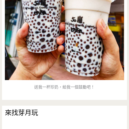
送我一杯珍奶，給我一個鼓勵吧！
來找芽月玩