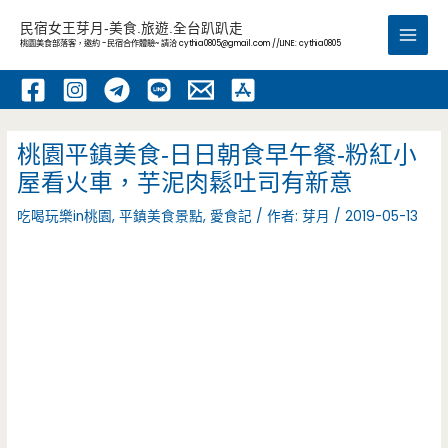
跳
民宿女王芽月-美食.旅遊.全台趴趴走
至
桃園美食部落客，邀約 -民宿合作體驗~ 請洽
cythia0805@gmail.com
//LINE: cythia0805
Main
主
要
Men
內
容
桃園平鎮美食-日日朝食早午餐-粉紅小
屋看火車，芋泥肉鬆吐司有新意
吃喝玩樂in桃園
,
平鎮美食景點
,
愛食記
/ 作者:
芽月
/
2019-05-13