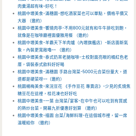
肉羹湯超有味~好吃！
桃園中壢美食-滿穗園-想吃酒家菜也可以單點，價格平價又
大器 （邀約）
桃園中壢美食-饗燒肉亭-不用800元就有和牛牛排吃到飽，
就像是在咖啡廳裡面優雅用餐 （邀約）
桃園中壢美食-羊霸天下羊肉爐（內壢旗艦店）-新店面新氣
象，內裝更寬敞嚕~~ （邀約）
桃園中壢美食-泰式奶茶老撾咖啡-士校對面亮眼的橘紅色老
厝，袋裝泰式飲料好好喝
桃園中壢美食-滿穗園 手路台灣菜-5000元合菜份量大，道
道都是硬菜呀~~（邀約）
桃園楊梅美食-來浣豆花 《手作豆花 專賣店》-少見的炙燒焦
糖豆花在這裡，桂花凍也好好吃
桃園中壢美食-一葉 台灣菜/宴客-在中午也可以吃到有質感
的熱炒台菜，開幕九折優惠好划算 （邀約）
桃園中壢美食-禧園 台菜/海鮮料理-在這個城市裡，留一席
溫暖給你 （邀約）