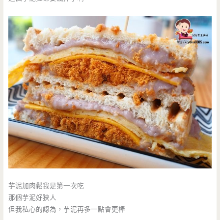
芋泥加肉鬆我是第一次吃
那個芋泥好狹人
但我私心的認為，芋泥再多一點會更棒