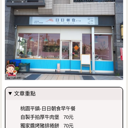
文章重點
桃園平鎮-日日朝食早午餐
自製手拍厚牛肉堡 70元
獨家醬烤豬排捲餅 70元