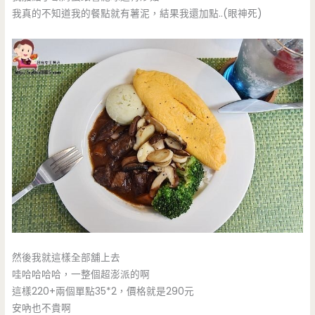
我真的不知道我的餐點就有薯泥，結果我還加點..(眼神死)
然後我就這樣全部舖上去
哇哈哈哈哈，一整個超澎派的啊
這樣220+兩個單點35*2，價格就是290元
安吶也不貴啊