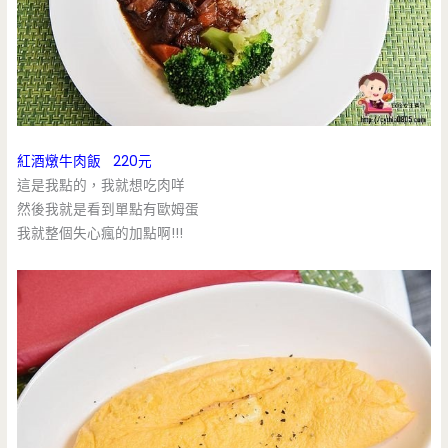
紅酒燉牛肉飯 220元
這是我點的，我就想吃肉咩
然後我就是看到單點有歐姆蛋
我就整個失心瘋的加點啊!!!