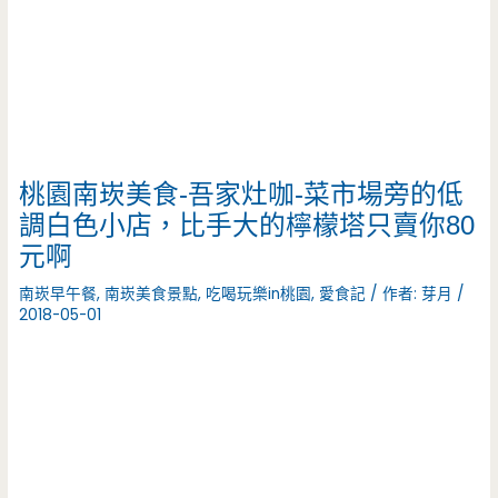
桃園南崁美食-吾家灶咖-菜市場旁的低
調白色小店，比手大的檸檬塔只賣你80
元啊
南崁早午餐
,
南崁美食景點
,
吃喝玩樂in桃園
,
愛食記
/ 作者:
芽月
/
2018-05-01