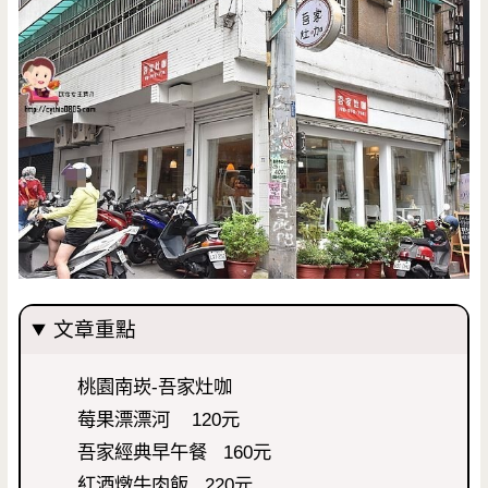
文章重點
桃園南崁-吾家灶咖
莓果漂漂河 120元
吾家經典早午餐 160元
紅酒燉牛肉飯 220元