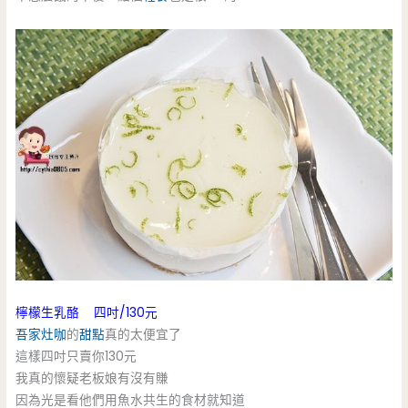
檸檬生乳酪 四吋/130元
吾家灶咖
的
甜點
真的太便宜了
這樣四吋只賣你130元
我真的懷疑老板娘有沒有賺
因為光是看他們用魚水共生的食材就知道