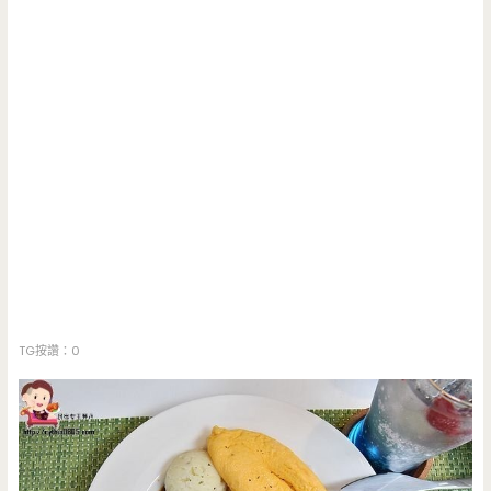
TG按讚：0