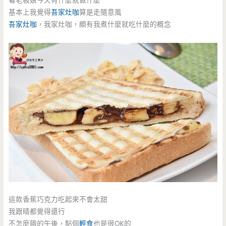
看老板娘今天有什麼就做什麼
基本上我覺得
吾家灶咖
算是走隨意風
吾家灶咖
，我家灶咖，頗有我煮什麼就吃什麼的概念
這款香蕉巧克力吃起來不會太甜
我跟晴都覺得還行
不怎麼餓的午後，點個
輕食
也是很OK的