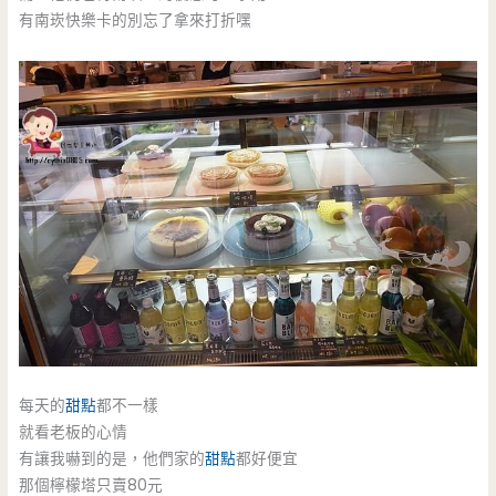
有南崁快樂卡的別忘了拿來打折嘿
每天的
甜點
都不一樣
就看老板的心情
有讓我嚇到的是，他們家的
甜點
都好便宜
那個檸檬塔只賣80元