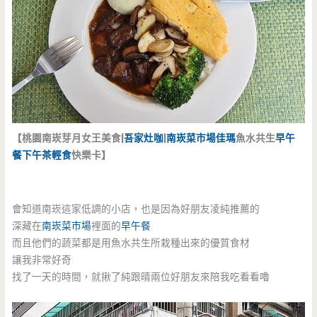
【桃園南崁芽月女王美食|
吾家灶咖
|
南崁菜市場
佳瑪
魚水共生
早午
餐
下午茶
輕食
快樂卡
】
會知道南崁這家低調的小店，也是因為好朋友凌純推薦的
深藏在
南崁菜市場
裡面的
早午餐
而且他們的蔬菜都是用魚水共生所栽種出來的優質食材
讓我非常好奇
找了一天的時間，就揪了純跟晴兩位好朋友來陪我吃看看嚕