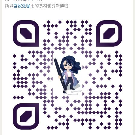
所以
吾家灶咖
用的食材也算新鮮啦