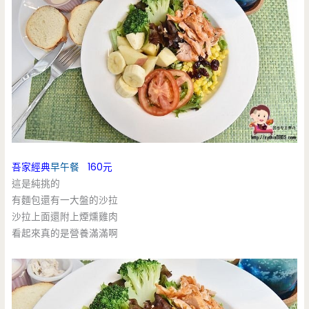
吾家經典
早午餐
160元
這是純挑的
有麵包還有一大盤的沙拉
沙拉上面還附上煙燻雞肉
看起來真的是營養滿滿啊