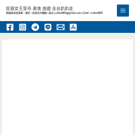
跳
民宿女王芽月-美食.旅遊.全台趴趴走
至
桃園美食部落客，邀約 -民宿合作體驗~ 請洽
cythia0805@gmail.com
//LINE: cythia0805
Main
主
要
Men
內
容