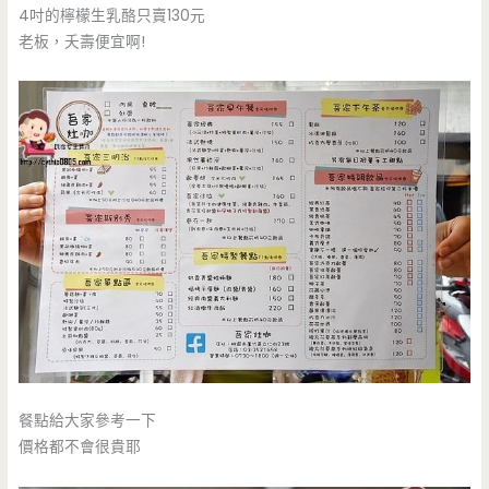
4吋的檸檬生乳酪只賣130元
老板，夭壽便宜啊!
餐點給大家參考一下
價格都不會很貴耶