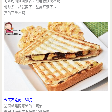
可以吃出紅酒酒香，聽老板娘笑著說
他每煮一鍋就要下一整隻紅酒下去
真的下重本啊
今天不吃肉 60元
這個就是隨意派的三明治