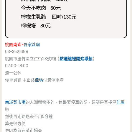
今天不吃肉 60元
檸檬生乳酪 四吋/130元
檸檬塔 80元
桃園南崁-
吾家灶咖
03-3521698
桃園市蘆竹區立仁街23號1樓 (
點選這裡開始導航
)
07:00~18:00
週一公休
停車資訊:中正路
佳瑪
付費停車場
南崁菜市場
的人潮還蠻多的，這邊要停車的話，建議是直接停
佳瑪
啦
然後再走路過來不用5分鐘
算是很方便
更因為就在菜市場旁