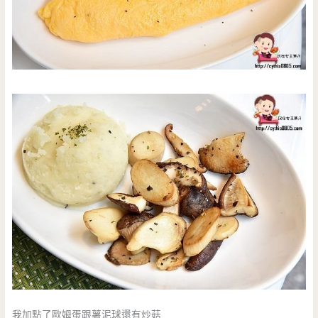
我加點了歐姆蛋跟薯泥球還有炒菇