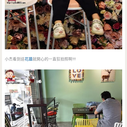
小杰看到這
花牆
就開心的一直狂拍照啊!!!