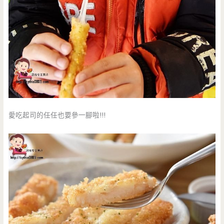
愛吃起司的任任也要參一腳啦!!!