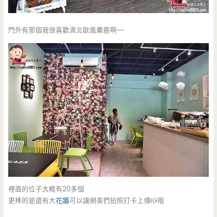
門外有那個我很喜歡滴北歐風麋鹿啊~~
裡面的位子大概有20多個
更棒的是還有大
花牆
可以讓網美們拍照打卡上傳IG哦