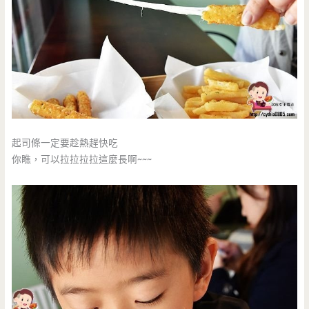
起司條一定要趁熱趕快吃
你瞧，可以拉拉拉拉這麼長啊~~~