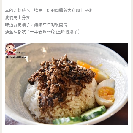
真的要趁熱吃，這第二份的肉醬義大利麵上桌後
我們馬上分食
味道就更濃了，酸酸甜甜的很開胃
連藍晴都吃了一半去啊~~(她直呼撐爆了)