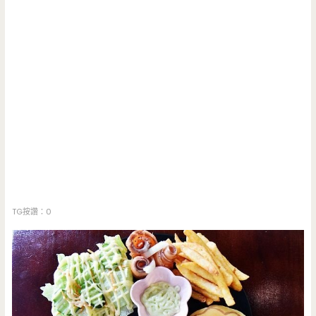
TG按讚：0