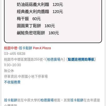
奶油菇菇義大利麵 120元
經典義大利肉醬麵 120元
梅干飯 60元
圓圓果丁鬆餅 180元
鹹鮭魚密塔鬆餅 180元
桃園中壢-
班卡鬆餅
Pan.K.Plaza
03-465 6828
桃園市中壢區實踐路255號-1(
柏德廣場
內) (
點選這裡開始導航
)
11:30~20:30
無公休
停車資訊:中原國小地下停車場
不收服務費
班卡鬆餅
就在中原大學的
柏德廣場
裡面，其實
班卡鬆餅
在去年還是
小攤車啦