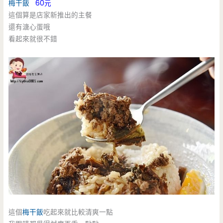
梅干飯
60元
這個算是店家新推出的主餐
還有溏心蛋哦
看起來就很不錯
這個
梅干飯
吃起來就比較清爽一點