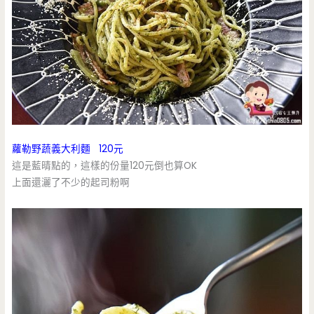
蘿勒野蔬義大利麵 120元
這是藍晴點的，這樣的份量120元倒也算OK
上面還灑了不少的起司粉啊