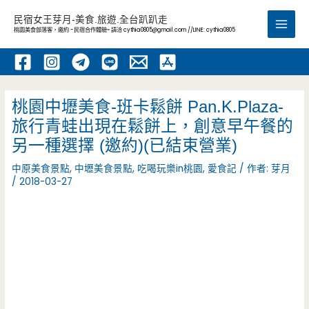
跳
民宿女王芽月-美食.旅遊.全台趴趴走
至
桃園美食部落客，邀約 -民宿合作體驗~ 請洽
cythia0805@gmail.com
//LINE: cythia0805
Main
主
要
Men
內
容
桃園中壢美食-班卡鬆餅 Pan.K.Plaza-
旅行青蛙出現在鬆餅上，創意早午餐的
另一種選擇 (邀約)(已結束營業)
中原美食景點
,
中壢美食景點
,
吃喝玩樂in桃園
,
愛食記
/ 作者:
芽月
/
2018-03-27