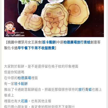
【桃園中壢芽月女王美食|
班卡鬆餅
|中原
柏德廣場
旅行青蛙
創意客
製化卡通
早午餐
下午茶
不收服務費
】
大家對於鬆餅，是不是還停留在格子紋的印象裡面
但是你知道嗎
在中原的
柏德廣場
裡面
有一家
班卡鬆餅
推出了卡通創意鬆餅組合，把最近那個很夯很夯的
旅行青蛙
也搬上
餐桌上
裡面也有大
花牆
，也有其他主餐
假日帶小朋友來，肯定會拍照拍到停不下來啊!!!