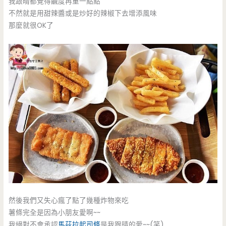
我跟晴都覺得鹹度再重一點點
不然就是用甜辣醬或是炒好的辣椒下去增添風味
那麼就很OK了
然後我們又失心瘋了點了幾種炸物來吃
薯條完全是因為小朋友愛啊~~
我絕對不會承認
馬茲拉起司條
是我跟晴的愛~~(笑)