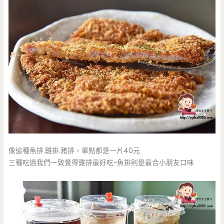
像這種魚排.雞排.豬排，單點都是一片40元
三種吃過我們一致覺得雞排最好吃~魚排則是最合小朋友口味