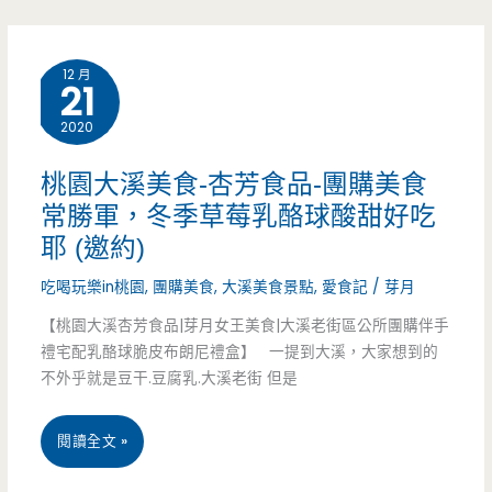
約)
約）
團
12 月
圓
21
六
2020
品
桃園大溪美食-杏芳食品-團購美食
年
常勝軍，冬季草莓乳酪球酸甜好吃
耶 (邀約)
菜
吃喝玩樂in桃園
,
團購美食
,
大溪美食景點
,
愛食記
/
芽月
珍
【桃園大溪杏芳食品|芽月女王美食|大溪老街區公所團購伴手
餚
禮宅配乳酪球脆皮布朗尼禮盒】 一提到大溪，大家想到的
團
不外乎就是豆干.豆腐乳.大溪老街 但是
圓
桃
閱讀全文 »
桌，
園