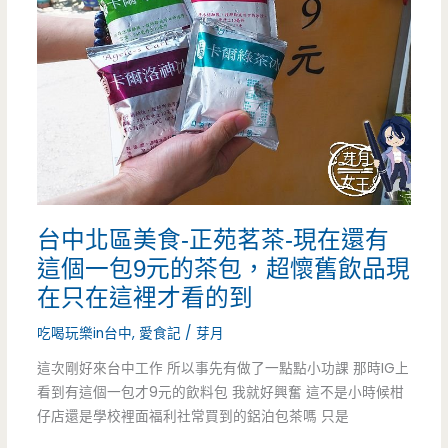
愛
了
豆
脆
屋
皮
洋
太
菓
陽
子
餅！！！
台中北區美食-正苑茗茶-現在還有
工
（邀
這個一包9元的茶包，超懷舊飲品現
坊
在只在這裡才看的到
約）
桃
吃喝玩樂in台中
,
愛食記
/
芽月
園
這次剛好來台中工作 所以事先有做了一點點小功課 那時IG上
看到有這個一包才9元的飲料包 我就好興奮 這不是小時候柑
旗
仔店還是學校裡面福利社常買到的鋁泊包茶嗎 只是
艦