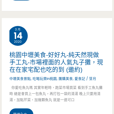
投
常
團
勝
購
軍，
3 月
14
美
冬
2020
食-
季
Cona’s
桃園中壢美食-好好丸-純天然現做
草
手工丸-市場裡面的人氣丸子攤，現
妮
莓
在在家宅配也吃的到 (邀約)
娜
乳
中壢美食景點
,
吃喝玩樂in桃園
,
團購美食
,
愛食記
/
芽月
手
酪
你愛吃魚丸嗎 其實年輕時，跑菜市場買菜 看到手工魚丸攤
工
時 總是會買上一包魚丸，再打包一袋的清湯 晚上只要用清
球
湯，加點芹菜，加幾顆魚丸 就是一道可口
巧
酸
克