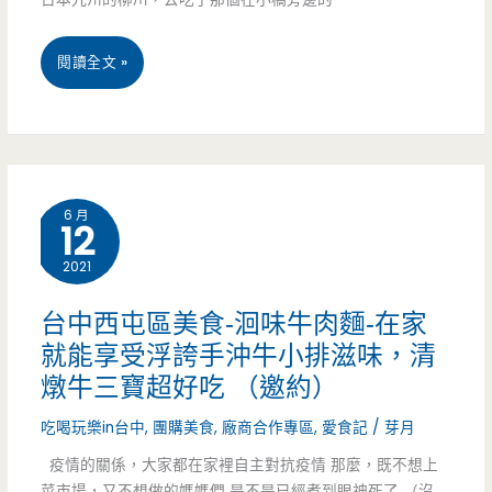
的
鴨
宅
閱讀全文 »
鴨
配
禮
美
盒
食-
6 月
12
深
明
得
2021
泉
人
蒲
台中西屯區美食-洄味牛肉麵-在家
心，
就能享受浮誇手沖牛小排滋味，清
燒
燉牛三寶超好吃 （邀約）
撩
鰻
吃喝玩樂in台中
,
團購美食
,
廠商合作專區
,
愛食記
/
芽月
妹
魚-
疫情的關係，大家都在家裡自主對抗疫情 那麼，既不想上
酥
在
菜市場，又不想做的媽媽們 是不是已經煮到眼神死了 （沒