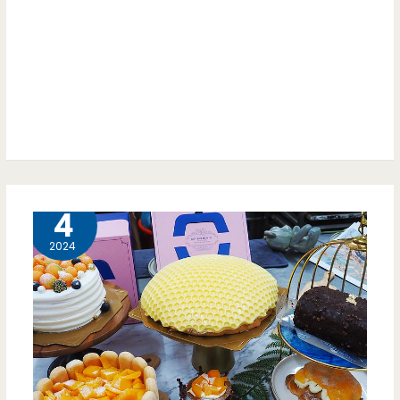
娘
還
家
有
的
這
味
個
道
一
傳
包
5 月
4
承
9
2024
下
元
去
的
（邀
茶
約）
包，