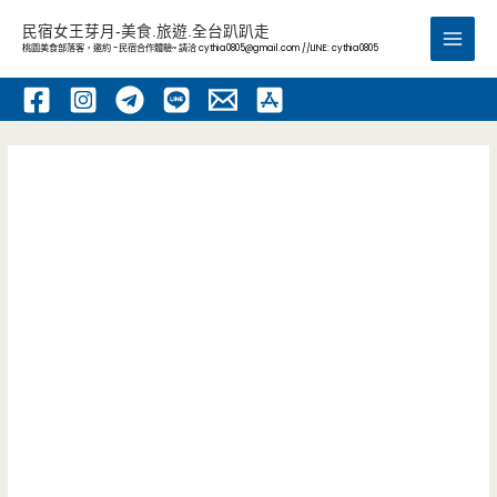
跳
民宿女王芽月-美食.旅遊.全台趴趴走
至
桃園美食部落客，邀約 -民宿合作體驗~ 請洽
cythia0805@gmail.com
//LINE: cythia0805
Main
主
要
Men
內
容