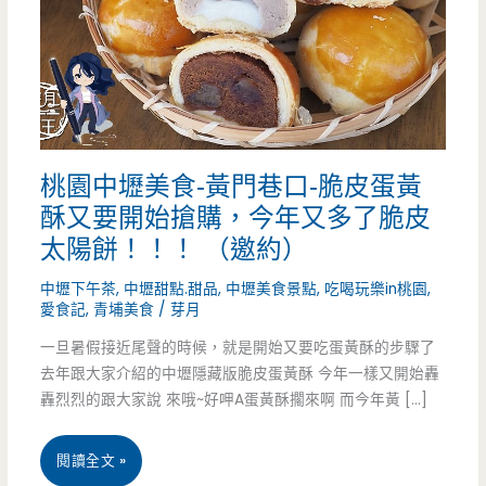
桃園中壢美食-黃門巷口-脆皮蛋黃
酥又要開始搶購，今年又多了脆皮
太陽餅！！！ （邀約）
中壢下午茶
,
中壢甜點.甜品
,
中壢美食景點
,
吃喝玩樂in桃園
,
愛食記
,
青埔美食
/
芽月
一旦暑假接近尾聲的時候，就是開始又要吃蛋黃酥的步驟了
去年跟大家介紹的中壢隱藏版脆皮蛋黃酥 今年一樣又開始轟
轟烈烈的跟大家說 來哦~好呷A蛋黃酥擱來啊 而今年黃 […]
桃
閱讀全文 »