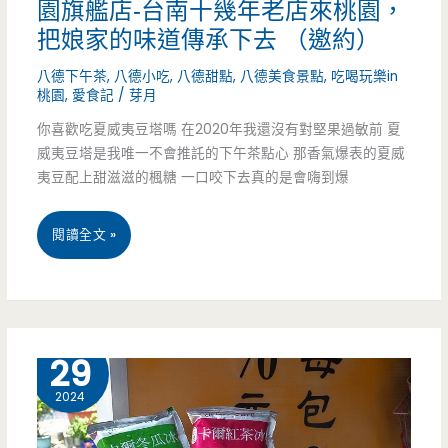
園旗艦店-台南十幾年老店來桃園，
黃
把娘家的味道傳承下去 （邀約）
酥
八德下午茶
,
八德小吃
,
八德甜點
,
八德美食景點
,
吃喝玩樂in
桃園
,
愛食記
/
芽月
又
你喜歡吃夏威夷豆塔嗎 在2020年我還沒有對堅果過敏前 夏
要
威夷豆塔是我唯一不會推託的下午茶點心 那香氣爆表的夏威
開
夷豆配上甜滋滋的楓糖 一口咬下去真的是會嗨到爆
始
桃
閱讀全文 »
搶
園
購，
八
今
德
6 月
29
年
美
2024
又
食-
多