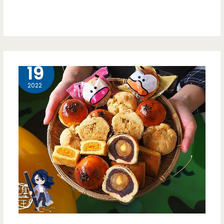
竹
約）
店-
手
工
2 月
19
老
2022
麵
饅
頭
口
感
好，
滿