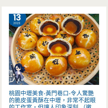
美
看
食-
的
8 月
13
阿
到
2023
倫
手
工
蛋
糕-
蜂
巢
桃園中壢美食-黃門巷口-令人驚艷
波
的脆皮蛋黃酥在中壢，非常不起眼
士
的工作室，但讓人印象深刻 （邀