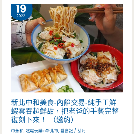
壢
7 月
19
子
美
2022
（邀
食-
約）
蛋
白
工
坊
（快
閃
新北中和美食-內餡交易-純手工鮮
櫃）-
蝦雲吞超鮮甜，把老爸的手藝完整
從
復刻下來！ （邀約）
南
中永和
,
吃喝玩樂in新北市
,
愛食記
/
芽月