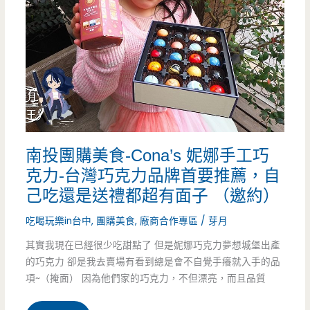
間
門
躲
巷
在
口-
巷
令
子
人
裡
南投團購美食-Cona’s 妮娜手工巧
驚
克力-台灣巧克力品牌首要推薦，自
面
艷
己吃還是送禮都超有面子 （邀約）
的
的
吃喝玩樂in台中
,
團購美食
,
廠商合作專區
/
芽月
好
脆
其實我現在已經很少吃甜點了 但是妮娜巧克力夢想城堡出產
店
的巧克力 卻是我去賣場有看到總是會不自覺手癢就入手的品
皮
項~（掩面） 因為他們家的巧克力，不但漂亮，而且品質
啊！！！
蛋
（邀