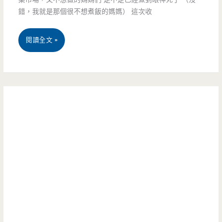
特
錯，我就是那個很不想煮飯的媽媽） 這次收
家
殊
也
台
閱讀全文 »
口
可
中
感
以
西
讓
享
屯
人
受
區
印
到
美
象
不
食-
深
輸
洄
刻
日
味
（邀
本
牛
約）
的