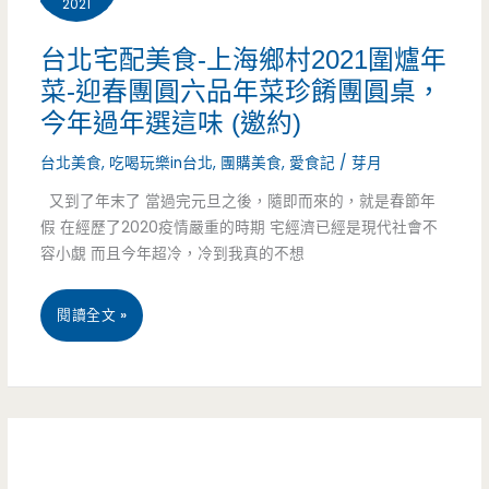
2021
食-
酥-
網
日
台北宅配美食-上海鄉村2021圍爐年
菜-迎春團圓六品年菜珍餚團圓桌，
市
月
今年過年選這味 (邀約)
手
潭
台北美食
,
吃喝玩樂in台北
,
團購美食
,
愛食記
/
芽月
作
老
又到了年末了 當過完元旦之後，隨即而來的，就是春節年
美
街
假 在經歷了2020疫情嚴重的時期 宅經濟已經是現代社會不
容小覷 而且今年超冷，冷到我真的不想
食-
必
手
吃
台
閱讀全文 »
工
小
北
水
點
宅
餃
心，
配
超
米
美