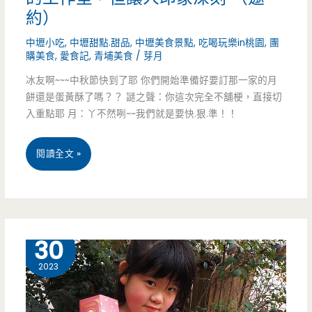
頓
約）
蛋
中壢小吃
,
中壢甜點.甜品
,
中壢美食景點
,
吃喝玩樂in桃園
,
團
購美食
,
愛食記
,
青埔美食
/
芽月
糕
冰友啊~~~中秋節快到了耶 你們開始準備好要訂那一家的月
令
餅還是蛋黃酥了嗎？？ 謎之聲：你這次完全不舖梗，直接切
入重點耶 月：丫不然咧~~我們就是要快.狠.準！！
人
印
桃
閱讀全文 »
象
園
深
中
刻，
壢
3 月
30
又
美
2023
是
食-
一
黃