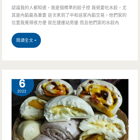
投
認識我的人都知道，我是個標準的餃子控 我很愛吃水餃，尤
其是內餡最為重要 這次來到了中和這家內餡交易，他們家的
發
位置我覺得很方便 就在捷運站旁邊 而且他們家的水餃內
跡
的
新
閱讀全文 »
超
北
低
中
熱
和
3 月
6
量
美
2022
蛋
食-
白
內
捲，
餡
快
交