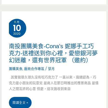
今
大
年
溪
過
11 月
10
美
年
2020
食-
選
杏
南投團購美食-Cona’s 妮娜手工巧
這
克力-送禮送到你心裡，愛戀銀河夢
芳
味
幻迷離，還有世界冠軍 （邀約）
食
(邀
團購美食
,
廠商合作專區
/
芽月
品-
約)
其實我很久很久沒有吃巧克力了 一直以來，我總認為，巧
團
克力是小朋友的玩意兒 是商人在節日時推出的應景商品 是情
人之間互許的心意 但是，這次我收到來自
購
美
南
閱讀全文 »
食