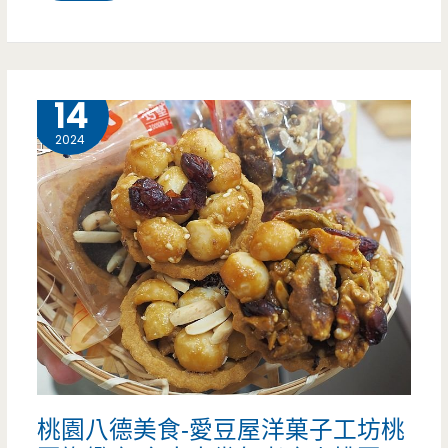
園
中
壢
8 月
14
美
2024
食-
黃
門
巷
口-
脆
皮
桃園八德美食-愛豆屋洋菓子工坊桃
蛋