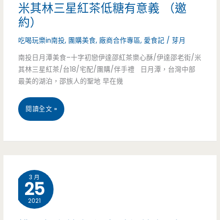
食
米其林三星紅茶低糖有意義 （邀
牛
（邀
約）
小
約）
吃喝玩樂in南投
,
團購美食
,
廠商合作專區
,
愛食記
/
芽月
排
南投日月潭美食–十字初戀伊達邵紅茶樂心酥/伊達邵老街/米
滋
其林三星紅茶/台18/宅配/團購/伴手禮 日月潭，台灣中部
最美的湖泊，邵族人的聖地 早在幾
味，
清
南
閱讀全文 »
燉
投
牛
日
三
月
寶
3 月
25
潭
超
2021
美
好