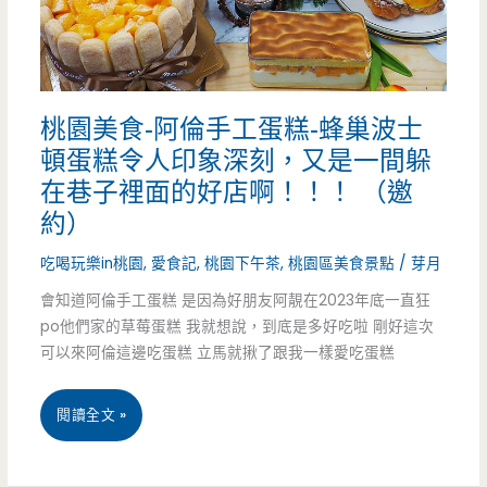
超
懷
舊
桃園美食-阿倫手工蛋糕-蜂巢波士
飲
頓蛋糕令人印象深刻，又是一間躲
品
在巷子裡面的好店啊！！！ （邀
現
約）
在
吃喝玩樂in桃園
,
愛食記
,
桃園下午茶
,
桃園區美食景點
/
芽月
只
會知道阿倫手工蛋糕 是因為好朋友阿靚在2023年底一直狂
po他們家的草莓蛋糕 我就想說，到底是多好吃啦 剛好這次
在
可以來阿倫這邊吃蛋糕 立馬就揪了跟我一樣愛吃蛋糕
這
桃
閱讀全文 »
裡
園
才