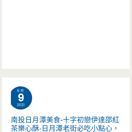
肉
美
麵-
味，
在
簡
家
單
就
加
能
熱
享
立
受
馬
6 月
浮
9
享
誇
2021
用
手
南投日月潭美食-十字初戀伊達邵紅
美
沖
茶樂心酥-日月潭老街必吃小點心，