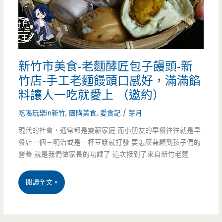
閃
易-
櫃
純
試
手
新竹市美食-老麵酵匠包子饅頭-新
吃
工
竹店-手工老麵饅頭口感好，滿滿餡
超
鮮
料讓人一吃就愛上 （邀約）
大
蝦
吃喝玩樂in新竹
,
團購美食
,
愛食記
/
芽月
方
雲
現代的社會，通常都是雙薪家庭 而小朋友的早餐往往就是早
（邀
餐店一個三明治或是一杯豆漿就打發 要怎麼兼顧到孩子們的
吞
營養 就是我們做家長的功課了 這次接到了來自新竹老麵
約）
超
鮮
新
閱讀全文 »
甜，
竹
把
市