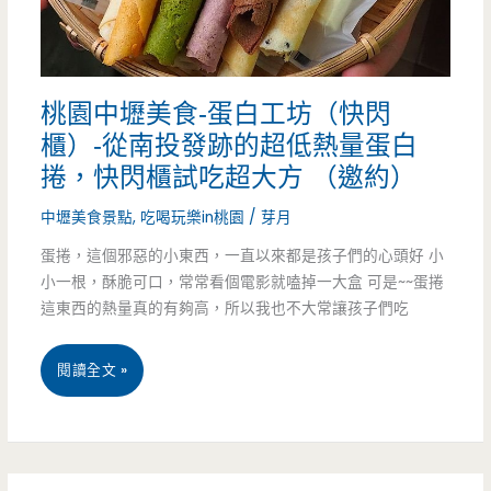
薦，
自
桃園中壢美食-蛋白工坊（快閃
己
櫃）-從南投發跡的超低熱量蛋白
吃
捲，快閃櫃試吃超大方 （邀約）
還
中壢美食景點
,
吃喝玩樂in桃園
/
芽月
是
蛋捲，這個邪惡的小東西，一直以來都是孩子們的心頭好 小
送
小一根，酥脆可口，常常看個電影就嗑掉一大盒 可是~~蛋捲
這東西的熱量真的有夠高，所以我也不大常讓孩子們吃
禮
都
桃
閱讀全文 »
超
園
有
中
面