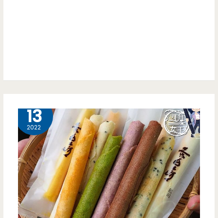
作
克
室，
力-
但
台
讓
灣
人
巧
印
克
8 月
13
象
力
2022
深
品
刻
牌
（邀
首
約）
要
推