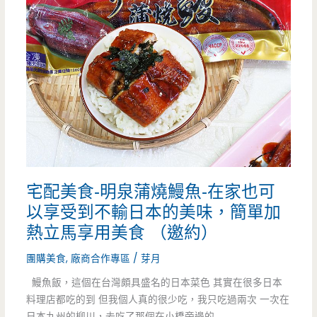
食-
再
來
鴨
酥
皮
蛋
宅配美食-明泉蒲燒鰻魚-在家也可
黃
以享受到不輸日本的美味，簡單加
酥-
熱立馬享用美食 （邀約）
超
團購美食
,
廠商合作專區
/
芽月
可
鰻魚飯，這個在台灣頗具盛名的日本菜色 其實在很多日本
料理店都吃的到 但我個人真的很少吃，我只吃過兩次 一次在
愛
日本九州的柳川，去吃了那個在小橋旁邊的