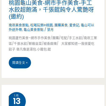
食-
桃園龜山美食-網市手作美食-手工
吃
水餃超飽滿，千張餛飩令人驚艷呀
十
（邀
(邀約)
字
約）
南崁美食景點
,
吃喝玩樂in桃園
,
團購美食
,
愛食記
,
龜山可以
初
外送外帶
,
龜山美食景點
/
芽月
戀
桃園蘆竹美食–網市手作美食/團購/宅配/手工水餃/南崁工業
區/千張水餃/鮮蝦韭菜/椒香麻辣/ 大家都知道~~我很愛吃
伊
餃子 舉凡像是湯包.小籠包.餛
達
桃
閱讀全文 »
邵
園
紅
龜
茶
山
樂
1 月
13
美
心