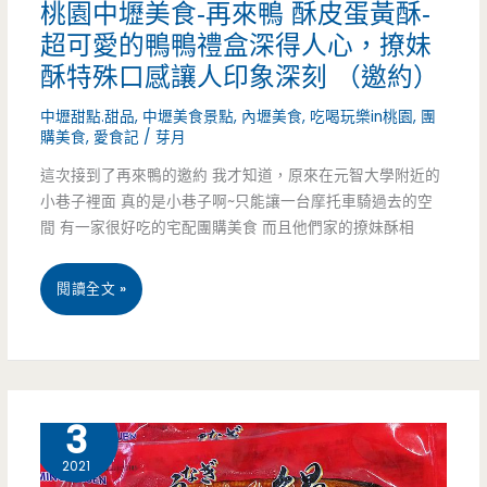
桃園中壢美食-再來鴨 酥皮蛋黃酥-
滿
超可愛的鴨鴨禮盒深得人心，撩妹
餡
酥特殊口感讓人印象深刻 （邀約）
料
中壢甜點.甜品
,
中壢美食景點
,
內壢美食
,
吃喝玩樂in桃園
,
團
讓
購美食
,
愛食記
/
芽月
這次接到了再來鴨的邀約 我才知道，原來在元智大學附近的
人
小巷子裡面 真的是小巷子啊~只能讓一台摩托車騎過去的空
一
間 有一家很好吃的宅配團購美食 而且他們家的撩妹酥相
吃
桃
閱讀全文 »
就
園
愛
中
上
壢
9 月
3
（邀
美
約）
2021