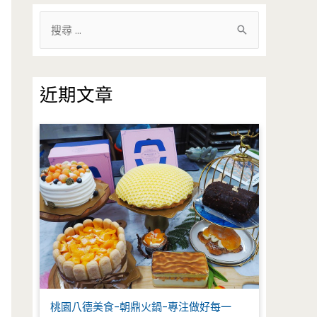
搜
尋
關
鍵
近期文章
字
:
桃園八德美食-朝鼎火鍋-專注做好每一