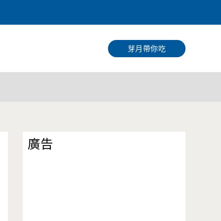
搜
尋
芽月帶你吃
廣告