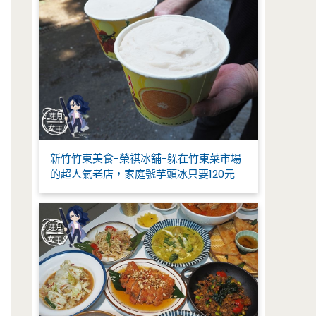
新竹竹東美食-榮祺冰舖-躲在竹東菜市場
的超人氣老店，家庭號芋頭冰只要120元