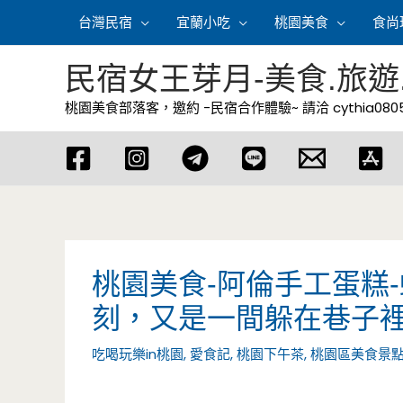
跳
台灣民宿
宜蘭小吃
桃園美食
食尚
至
主
民宿女王芽月-美食.旅遊
要
桃園美食部落客，邀約 -民宿合作體驗~ 請洽
cythia08
內
容
桃園美食-阿倫手工蛋糕
刻，又是一間躲在巷子裡
吃喝玩樂in桃園
,
愛食記
,
桃園下午茶
,
桃園區美食景