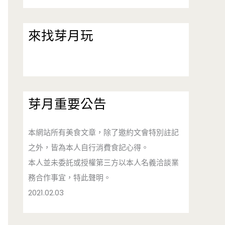
來找芽月玩
芽月重要公告
本網站所有美食文章，除了邀約文會特別註記
之外，皆為本人自行消費食記心得。
本人並未委託或授權第三方以本人名義洽談業
務合作事宜，特此聲明。
2021.02.03