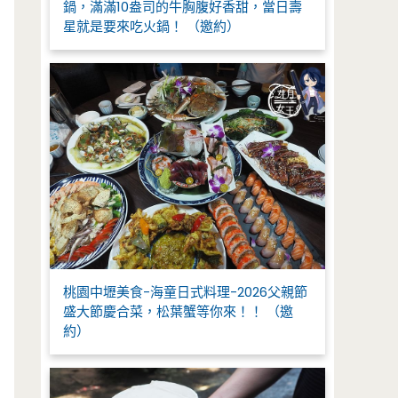
鍋，滿滿10盎司的牛胸腹好香甜，當日壽
星就是要來吃火鍋！ （邀約）
桃園中壢美食-海童日式料理-2026父親節
盛大節慶合菜，松葉蟹等你來！！ （邀
約）