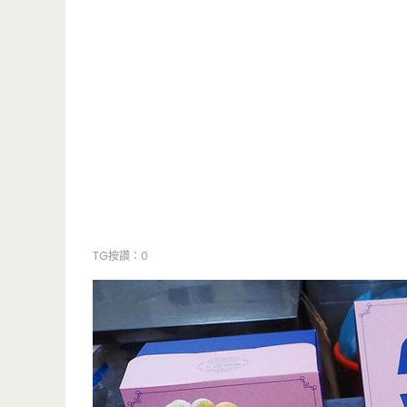
TG按讚：0