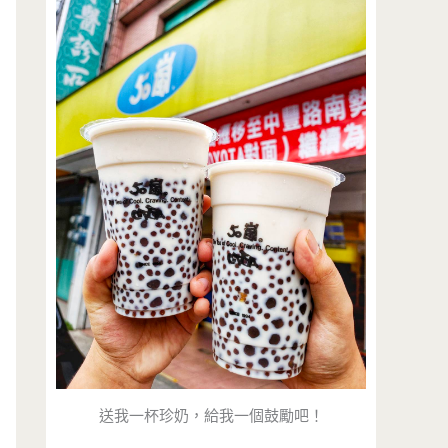
送我一杯珍奶，給我一個鼓勵吧！