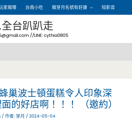
玩家報導
台南小吃
報芽月名號有好康
短影音
.全台趴趴走
05@gmail.com
//LINE: cythia0805
-蜂巢波士頓蛋糕令人印象深
面的好店啊！！！ （邀約）
點
/ 作者:
芽月
/
2024-05-04