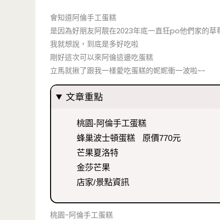
會知道阿倫手工蛋糕
是因為好朋友阿靚在2023年底一直狂po他們家的草
我就想說，到底是多好吃啦
剛好這次可以來阿倫這邊吃蛋糕
立馬就揪了跟我一樣愛吃蛋糕的妮妮衝一波啦~~
文章重點
桃園-阿倫手工蛋糕
蜂巢波士頓蛋糕 原價770元
芒果夏洛特
金莎芒果
店家/景點資訊
桃園-阿倫手工蛋糕