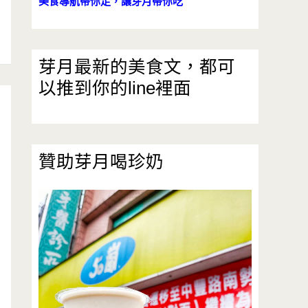
美食導航帶你走，讓芽月帶你吃
芽月最新的美食文，都可
以推到你的line裡面
贊助芽月喝珍奶