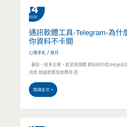
2 月
14
家
快
2020
優
帶
惠
通訊軟體工具-Telegram-
閨
你資料不卡關
券-
蜜
心情手札
/
芽月
良
來
最近，很多企業，甚至是媒體 都紛紛的從LINE@出走
い
喝
消息 超過就要加收費用 這
日
下
咖
通
閱讀全文 »
午
啡
訊
茶
店，
軟
10 月
草
體