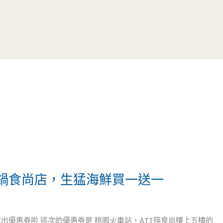
二鍋食尚店，生猛海鮮買一送一
推出優惠券啦 這次的優惠券是 桃園火車站，ATT筷食尚樓上五樓的