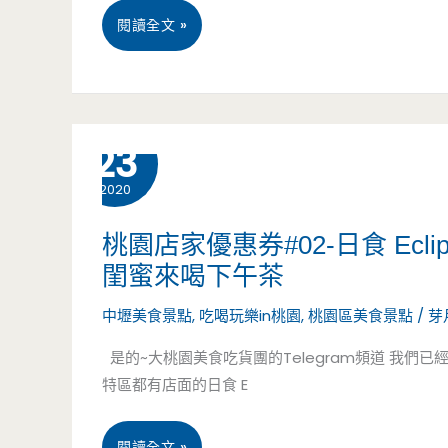
牛
獻
閱讀全文 »
士
給
二
大
鍋
2 月
23
桃
食
2020
園
尚
美
桃園店家優惠券#02-日食 Ecli
店，
閨蜜來喝下午茶
食
生
中壢美食景點
,
吃喝玩樂in桃園
,
桃園區美食景點
/
芽
吃
猛
是的~大桃園美食吃貨團的Telegram頻道 我們已經破
貨
特區都有店面的日食 E
海
團
鮮
粉
桃
閱讀全文 »