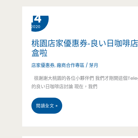
謝
cafe
2 月
14
您
-
2020
的
全
桃園店家優惠券-良い日咖啡
支
品
盒啦
持
項
店家優惠券
,
廠商合作專區
/
芽月
飲
很謝謝大桃園的各位小夥伴們 我們才剛開這個Tele
品
的良い日咖啡店討論 現在，我們
買
桃
閱讀全文 »
一
園
送
店
一，