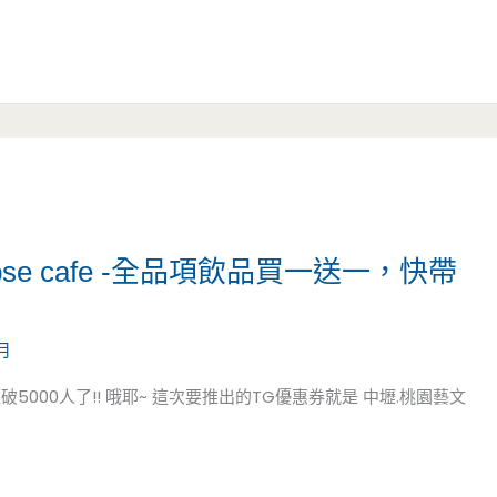
pse cafe -全品項飲品買一送一，快帶
月
5000人了!! 哦耶~ 這次要推出的TG優惠券就是 中壢.桃園藝文