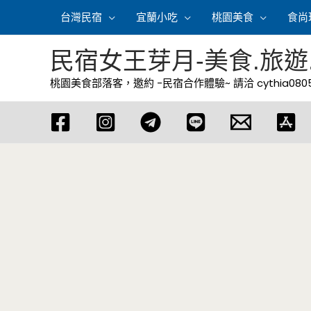
跳
台灣民宿
宜蘭小吃
桃園美食
食尚
至
主
民宿女王芽月-美食.旅遊
要
桃園美食部落客，邀約 -民宿合作體驗~ 請洽
cythia08
內
容