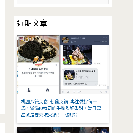
尋
關
鍵
近期文章
字
:
桃園八德美食-朝鼎火鍋-專注做好每一
鍋，滿滿10盎司的牛胸腹好香甜，當日壽
星就是要來吃火鍋！ （邀約）