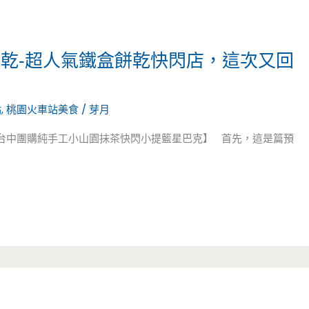
餅乾-超人氣鐵盒餅乾快閃店，這次又回
點
,
桃園火車站美食
/
芽月
站台中團購純手工小山園抹茶快閃小提籃星巴克】 首先，這是篇預