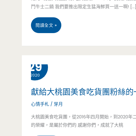
鬥牛士二鍋 我們要推出限定生猛海鮮買一送一啊! […
桃
閱讀全文 »
園
店
2 月
29
家
2020
優
惠
獻給大桃園美食吃貨團粉絲的
券
心情手札
/
芽月
#03-
大桃園美食吃貨團，從2016年四月開始，到2020年
的榮耀，是屬於你們的 感謝你們，成就了大桃
鬥