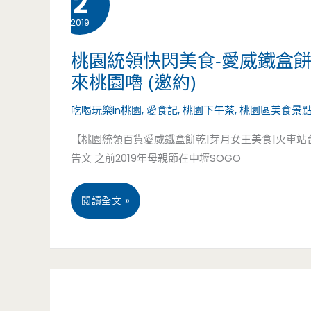
2
莓
2019
工
大
具-
桃園統領快閃美食-愛威鐵盒
來桃園嚕 (邀約)
福.
Telegram-
吃喝玩樂in桃園
,
愛食記
,
桃園下午茶
,
桃園區美食景
法
為
【桃園統領百貨愛威鐵盒餅乾|芽月女王美食|火車
式
什
告文 之前2019年母親節在中壢SOGO
瑪
麼
林
要
桃
閱讀全文 »
糖，
從
園
買
LINE
統
一
轉
領