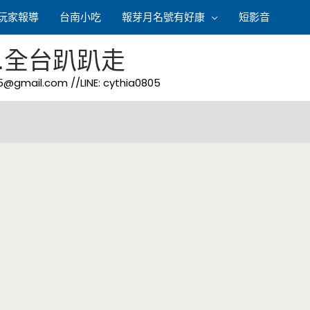
玩家報導
台南小吃
報芽月名號有好康
短影音
.全台趴趴走
05@gmail.com
//LINE: cythia0805