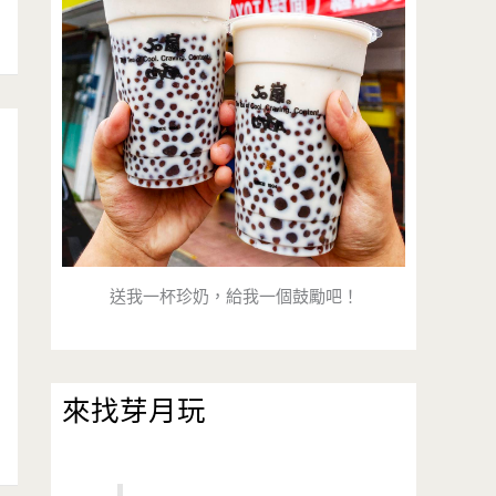
送我一杯珍奶，給我一個鼓勵吧！
來找芽月玩