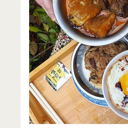
季
湯
品-
夏
季
不
喝
湯
~
來