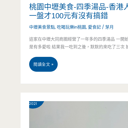
吃
桃園中壢美食-四季湯品-香
港
一盤才100元有沒有搞錯
式
中壢美食景點
,
吃喝玩樂in桃園
,
愛食記
/
芽月
小
這家在中壢大同商圈經營了一年多的四季湯品 一開
是有多愛啦 結果我一吃到之後，默默的來吃了三次 
點，
還
桃
閱讀全文 »
有
園
港
中
9 月
28
式
壢
2021
下
美
午
食-