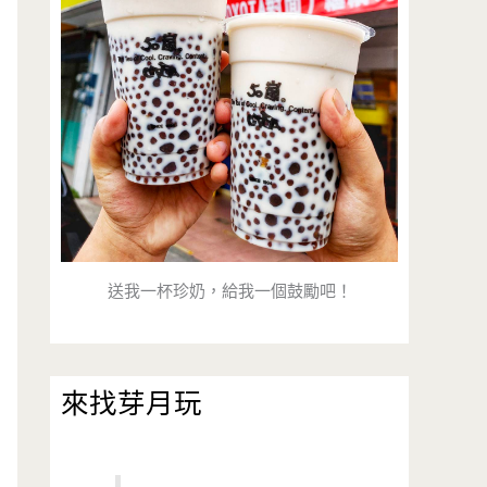
送我一杯珍奶，給我一個鼓勵吧！
來找芽月玩