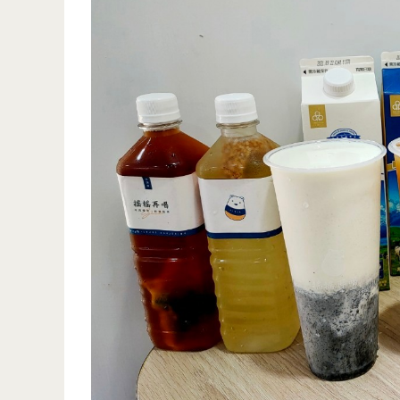
茶
四
（邀
季
約）
湯
品-
香
港
人
熬
煮
的