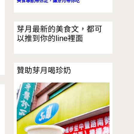
美食導航帶你走，讓芽月帶你吃
芽月最新的美食文，都可
以推到你的line裡面
贊助芽月喝珍奶