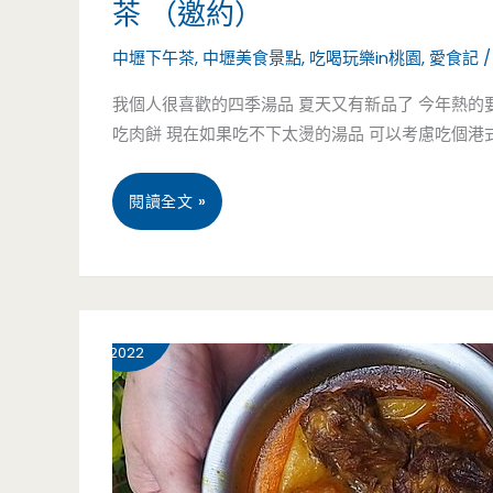
茶 （邀約）
中壢下午茶
,
中壢美食景點
,
吃喝玩樂in桃園
,
愛食記
我個人很喜歡的四季湯品 夏天又有新品了 今年熱的
吃肉餅 現在如果吃不下太燙的湯品 可以考慮吃個港式小
桃
閱讀全文 »
園
中
1 月
9
壢
2022
美
食-
四