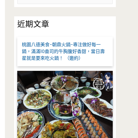
尋
關
鍵
近期文章
字
:
桃園八德美食-朝鼎火鍋-專注做好每一
鍋，滿滿10盎司的牛胸腹好香甜，當日壽
星就是要來吃火鍋！ （邀約）