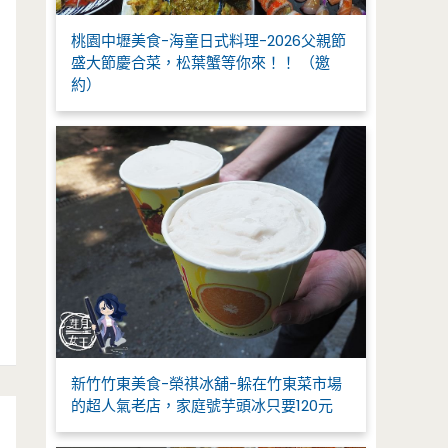
桃園中壢美食-海童日式料理-2026父親節
盛大節慶合菜，松葉蟹等你來！！ （邀
約）
新竹竹東美食-榮祺冰舖-躲在竹東菜市場
的超人氣老店，家庭號芋頭冰只要120元