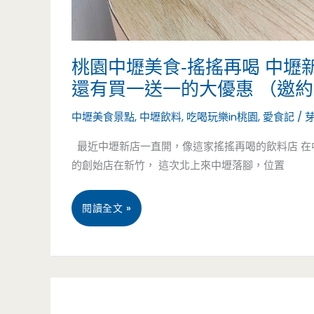
香
港
靚
桃園中壢美食-搖搖再喝 中壢
還有買一送一的大優惠 （邀
湯
中壢美食景點
,
中壢飲料
,
吃喝玩樂in桃園
,
愛食記
/
真
最近中壢新店一直開，像這家搖搖再喝的飲料店 在
帶
的創始店在新竹， 這次北上來中壢落腳，位置
勁，
滿
桃
閱讀全文 »
滿
園
羊
中
肋
壢