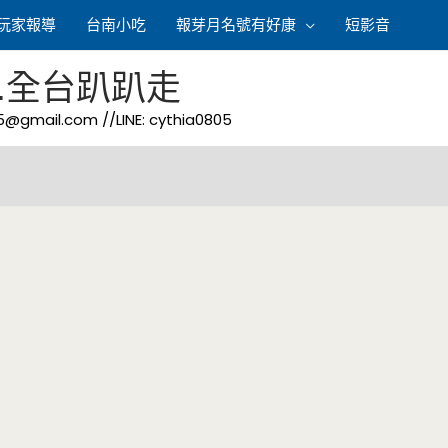
玩家報導
台南小吃
報芽月名號有好康
短影音
.全台趴趴走
05@gmail.com
//LINE: cythia0805