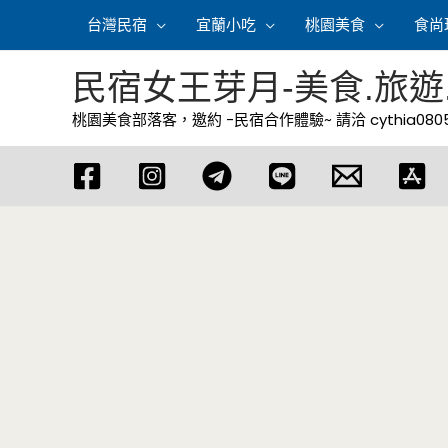
跳
台灣民宿
宜蘭小吃
桃園美食
食尚
至
主
民宿女王芽月-美食.旅遊
要
桃園美食部落客，邀約 -民宿合作體驗~ 請洽
cythia08
內
容