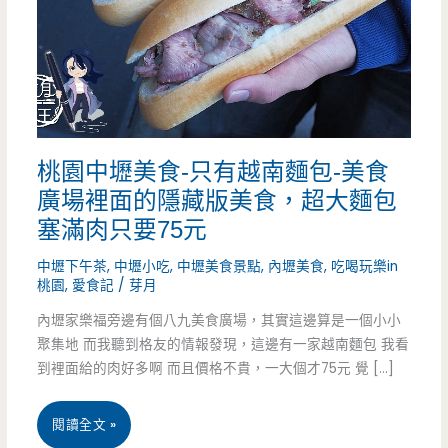
桃園中壢美食-只有越南麵包-美食
廣場裡面的隱藏版美食，超大麵包
塞滿肉只要75元
中壢下午茶
,
中壢小吃
,
中壢美食景點
,
內壢美食
,
吃喝玩樂in
桃園
,
愛食記
/
芽月
內壢家樂福旁邊有個八九美食廣場，其實這邊算是一個小小
聚集地 而我聽到格友的情報發現，這邊有一家越南麵包 我看
到裡面給的肉好多啊 而且價格不貴，一大個才75元 覺 […]
桃
閱讀全文 »