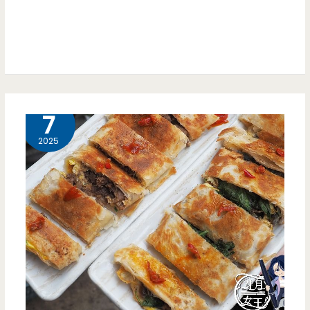
喜
麵
線
超
1 月
7
澎
2025
派，
雙
倍
蚵
仔
痛