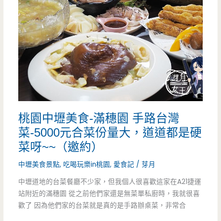
芃
大
原
麵
小
包
館-
塞
隱
滿
藏
肉
桃園中壢美食-滿穗園 手路台灣
版
只
菜-5000元合菜份量大，道道都是硬
小
菜呀~~（邀約）
要
店
中壢美食景點
,
吃喝玩樂in桃園
,
愛食記
/
芽月
75
有
中壢道地的台菜餐廳不少家，但我個人很喜歡這家在A21捷運
元
站附近的滿穗園 從之前他們家還是無菜單私廚時，我就很喜
美
歡了 因為他們家的台菜就是真的是手路辦桌菜，非常合
食，