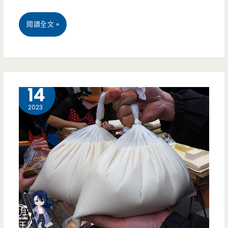
炒
桃
閱讀全文 »
飯
園
有
中
創
壢
2 月
意，
14
美
德
2023
食-
國
錄
豬
鼎
腳
記
炒
魚
飯
頭
120