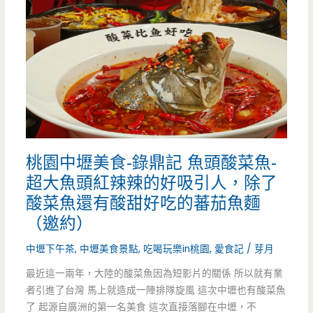
火
雞
燒
肉
炒
飯-
桃園中壢美食-錄鼎記 魚頭酸菜魚-
全
超大魚頭紅辣辣的好吸引人，除了
台
酸菜魚還有酸甜好吃的蕃茄魚麵
首
（邀約）
創
中壢下午茶
,
中壢美食景點
,
吃喝玩樂in桃園
,
愛食記
/
芽月
滾
最近這一兩年，大陸的酸菜魚因為短影片的關係 所以就有業
者引進了台灣 馬上就造成一陣排隊旋風 這次中壢也有酸菜魚
筒
了 起源自廣洲的第一名美食 這次直接落腳在中壢，不