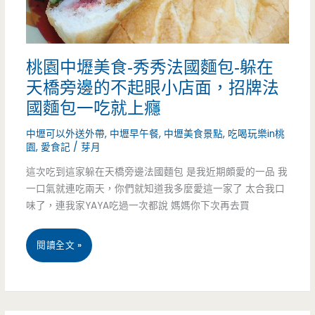
有
蛋
多
餅-
桃園中壢美食-秀秀法國麵包-躲在
不
華
天橋旁邊的不起眼小店面，招牌法
認
勛
國麵包一吃就上癮
輸
新
中壢可以外送外帶
,
中壢早午餐
,
中壢美食景點
,
吃喝玩樂in桃
啦
園
,
愛食記
/
芽月
開
這次吃到這家躲在天橋旁邊法國麵包 是我近期頗愛的一品 我
宵
一口氣就連吃兩天，你們就知道我多麼愛這一家了 太合我口
夜
味了，連我家YAYA吃過一次都說 媽媽你下次再去買
店，
桃
閱讀全文 »
一
園
次
中
三