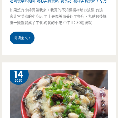
吃喝玩樂in桃園
,
埔心美食景點
,
愛食記
,
楊梅美食景點
/
芽月
出
如果沒有小緯哥帶我來，我真的不知道楊梅埔心這邊 有這一
家非常隱密的小吃店 早上是像美而美的早餐店，九點過後搖
就
身一變就變成了午餐.晚餐的小吃 中午11：30過後就
後
悔
桃
閱讀全文 »
的
園
泰
楊
式
梅
1 月
14
煎
美
2025
餃
食-
好
高
好
榮
吃，
小