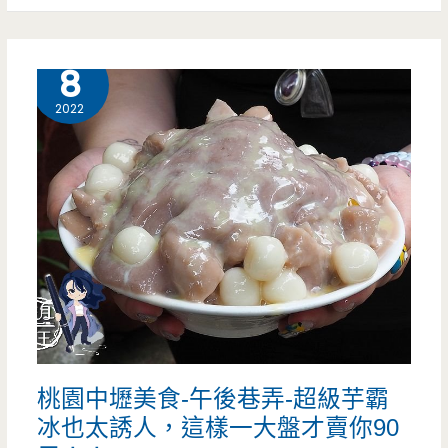
斤
好
重
8 月
8
吃
的
的
2022
清
蕃
豆
茄
漿
魚
只
麵
要
（邀
20
約）
元，
桃園中壢美食-午後巷弄-超級芋霸
這
冰也太誘人，這樣一大盤才賣你90
價