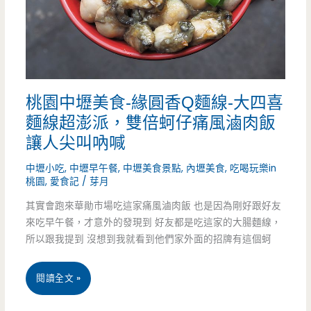
百
吃
元
店-
美
廟
桃園中壢美食-緣圓香Q麵線-大四喜
食
旁
麵線超澎派，雙倍蚵仔痛風滷肉飯
真
低
讓人尖叫吶喊
的
調
中壢小吃
,
中壢早午餐
,
中壢美食景點
,
內壢美食
,
吃喝玩樂in
桃園
,
愛食記
/
芽月
不
小
其實會跑來華勛市場吃這家痛風滷肉飯 也是因為剛好跟好友
能
吃
來吃早午餐，才意外的發現到 好友都是吃這家的大腸麵線，
錯
店，
所以跟我提到 沒想到我就看到他們家外面的招牌有這個蚵
過
司
桃
閱讀全文 »
機
園