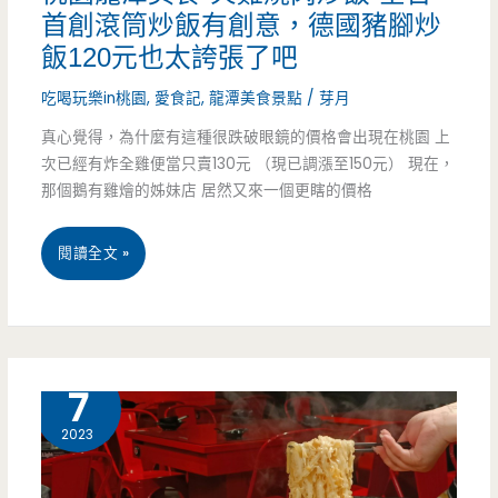
首創滾筒炒飯有創意，德國豬腳炒
法
飯120元也太誇張了吧
國
吃喝玩樂in桃園
,
愛食記
,
龍潭美食景點
/
芽月
麵
真心覺得，為什麼有這種很跌破眼鏡的價格會出現在桃園 上
包
次已經有炸全雞便當只賣130元 （現已調漲至150元） 現在，
那個鵝有雞燴的姊妹店 居然又來一個更瞎的價格
一
吃
桃
閱讀全文 »
就
園
上
龍
癮
潭
9 月
7
美
2023
食-