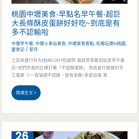
風
桃園中壢美食-早點名早午餐-超巨
滷
大長條酥皮蛋餅好好吃~到底是有
肉
多不認輸啦
飯
中壢早午餐
,
中壢火車站美食
,
中壢美食景點
,
吃喝玩樂in桃園
,
讓
愛食記
/
芽月
之前來健行科大找MELODY吃飯時 我就常常看到這家早午餐
人
店~他們外面的扛棒打著「不認酥蛋餅」 到底是什麼樣的手
尖
工蛋餅 丫一直強調不認酥，是有多酥~多麼自豪 某
叫
桃
閱讀全文 »
吶
園
喊
中
壢
9 月
26