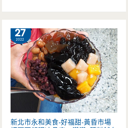
這
園
樣
楊
一
梅
7 月
27
大
美
2022
盤
食-
才
有
賣
一
你
間
90
古
元！！
早
味
新北市永和美食-好福甜-黃昏市場
甜