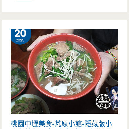
園
中
壢
11 月
20
美
2025
食-
只
有
越
南
麵
包-
桃園中壢美食-芃原小館-隱藏版小
美