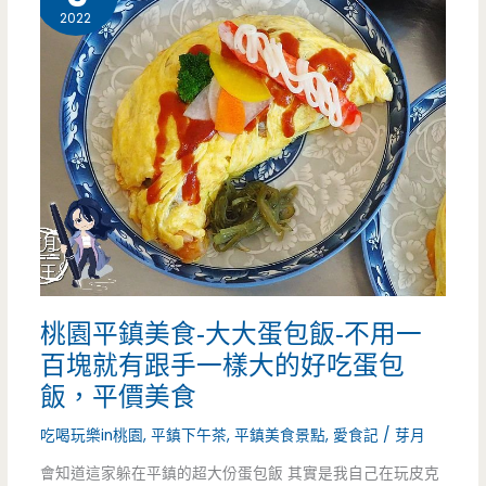
眼
2022
錯？
冰
品
店，
滿
滿
9
種
桃園平鎮美食-大大蛋包飯-不用一
料
百塊就有跟手一樣大的好吃蛋包
舖
飯，平價美食
在
吃喝玩樂in桃園
,
平鎮下午茶
,
平鎮美食景點
,
愛食記
/
芽月
剉
會知道這家躲在平鎮的超大份蛋包飯 其實是我自己在玩皮克