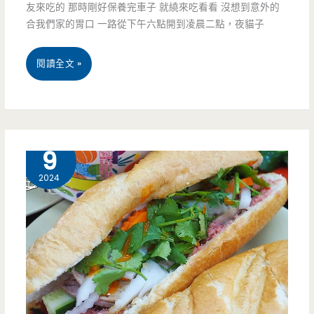
友來吃的 那時剛好保養完車子 就繞來吃看看 沒想到意外的
條
合我們家的胃口 一路從下午六點開到凌晨二點，夜貓子
酥
皮
桃
閱讀全文 »
蛋
園
餅
中
好
壢
4 月
9
好
美
2024
吃
食-
~
貳
到
參
底
宵
是
夜