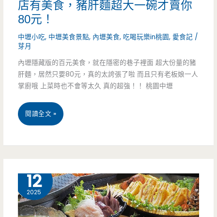
店有美食，豬肝麵超大一碗才賣你
食
80元！
廣
中壢小吃
,
中壢美食景點
,
內壢美食
,
吃喝玩樂in桃園
,
愛食記
/
芽月
場
內壢隱藏版的百元美食，就在隱密的巷子裡面 超大份量的豬
裡
肝麵，居然只要80元，真的太誇張了啦 而且只有老板娘一人
面
掌廚哦 上菜時也不會等太久 真的超強！！ 桃園中壢
的
桃
閱讀全文 »
隱
園
藏
中
版
壢
9 月
12
美
美
2025
食，
食-
超