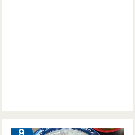
剉
好
冰
福
只
甜-
要
黃
55
昏
元，
市
到
場
底
裡
有
面
沒
不
有
起
5 月
9
算