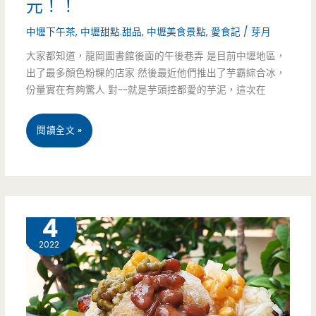
元！！
格
中壢下午茶
,
中壢甜點.甜品
,
中壢美食景點
,
愛食記
/
芽月
也
大家都知道，龍岡圖書館後面的午後巷弄 是目前中壢地區，
太
出了最多顏色粉粿的店家 然後最近他們推出了芋霸綜合冰，
份量實在有夠驚人 對~~就是芋頭控都愛的芋泥，這次在
親
民
桃
閱讀全文 »
了
園
吧！！
中
壢
8 月
4
美
2022
食-
午