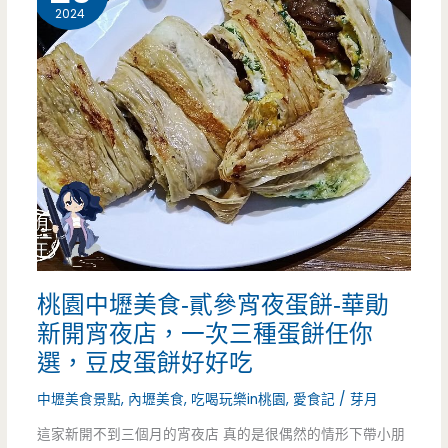
美
2024
食-
早
點
名
早
午
餐-
桃園中壢美食-貳參宵夜蛋餅-華勛
超
新開宵夜店，一次三種蛋餅任你
巨
選，豆皮蛋餅好好吃
大
中壢美食景點
,
內壢美食
,
吃喝玩樂in桃園
,
愛食記
/
芽月
長
這家新開不到三個月的宵夜店 真的是很偶然的情形下帶小朋