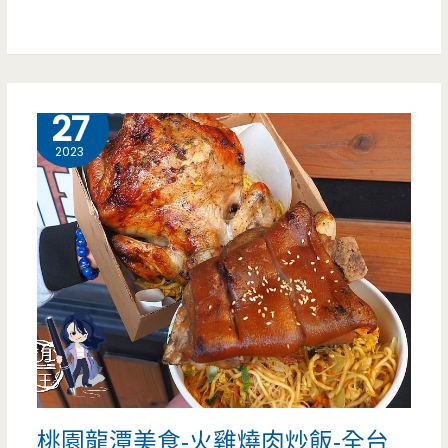
橋
吃
旁
邊
11 月
27
的
2023
不
起
眼
小
店
面，
招
桃園龍潭美食-火雞燒肉炒飯-全台
牌