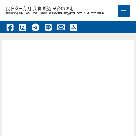
跳
民宿女王芽月-美食.旅遊.全台趴趴走
至
桃園美食部落客，邀約 -民宿合作體驗~ 請洽
cythia0805@gmail.com
//LINE: cythia0805
Main
主
要
Men
內
容