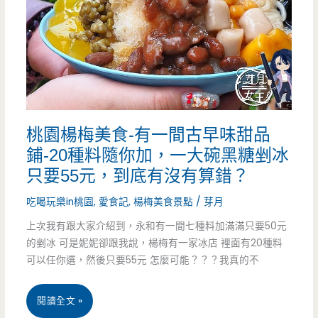
後
巷
弄-
超
級
桃園楊梅美食-有一間古早味甜品
芋
鋪-20種料隨你加，一大碗黑糖剉冰
霸
只要55元，到底有沒有算錯？
冰
吃喝玩樂in桃園
,
愛食記
,
楊梅美食景點
/
芽月
也
上次我有跟大家介紹到，永和有一間七種料加滿滿只要50元
的剉冰 可是妮妮卻跟我說，楊梅有一家冰店 裡面有20種料
太
可以任你選，然後只要55元 怎麼可能？？？我真的不
誘
人，
桃
閱讀全文 »