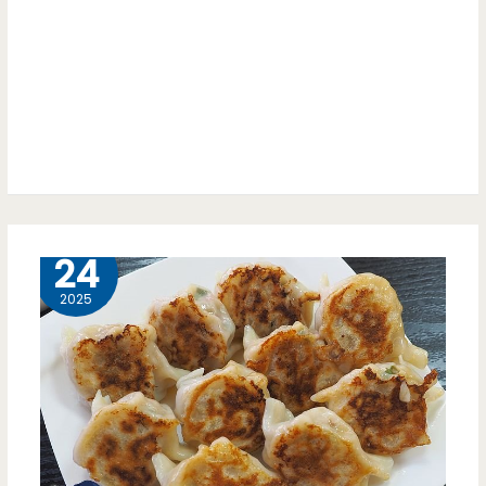
灣
菜-5000
元
合
菜
份
4 月
24
量
2025
大，
道
道
都