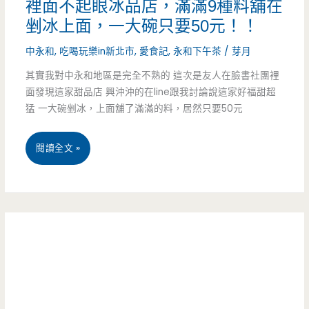
裡面不起眼冰品店，滿滿9種料舖在
品
剉冰上面，一大碗只要50元！！
鋪-20
中永和
,
吃喝玩樂in新北市
,
愛食記
,
永和下午茶
/
芽月
種
其實我對中永和地區是完全不熟的 這次是友人在臉書社團裡
面發現這家甜品店 興沖沖的在line跟我討論說這家好福甜超
料
猛 一大碗剉冰，上面舖了滿滿的料，居然只要50元
隨
你
新
閱讀全文 »
加，
北
一
市
大
永
碗
和
黑
美
糖
食-