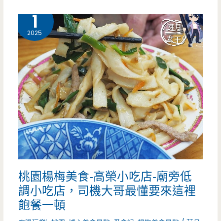
梅
4 月
1
美
2025
食-
小
村
涼
麵-
老
板
桃園楊梅美食-高榮小吃店-廟旁低
娘
調小吃店，司機大哥最懂要來這裡
一
飽餐一頓
推