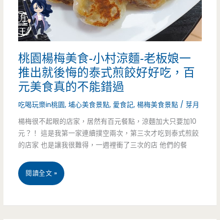
是
硬
菜
桃園楊梅美食-小村涼麵-老板娘一
呀
推出就後悔的泰式煎餃好好吃，百
~~（邀
元美食真的不能錯過
約）
吃喝玩樂in桃園
,
埔心美食景點
,
愛食記
,
楊梅美食景點
/
芽月
楊梅很不起眼的店家，居然有百元餐點，涼麵加大只要加10
元？！ 這是我第一家連續撲空兩次，第三次才吃到泰式煎餃
的店家 也是讓我很難得，一週裡衝了三次的店 他們的餐
桃
閱讀全文 »
園
楊