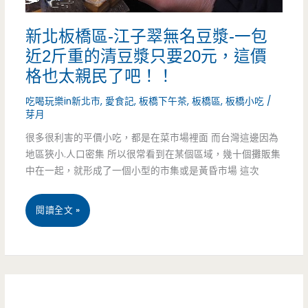
酸
元
新北板橋區-江子翠無名豆漿-一包
菜
也
近2斤重的清豆漿只要20元，這價
魚-
太
格也太親民了吧！！
超
誇
吃喝玩樂in新北市
,
愛食記
,
板橋下午茶
,
板橋區
,
板橋小吃
/
芽月
大
張
很多很利害的平價小吃，都是在菜市場裡面 而台灣這邊因為
魚
了
地區狹小.人口密集 所以很常看到在某個區域，幾十個攤販集
頭
中在一起，就形成了一個小型的市集或是黃昏市場 這次
吧
紅
新
閱讀全文 »
辣
北
辣
板
的
橋
好