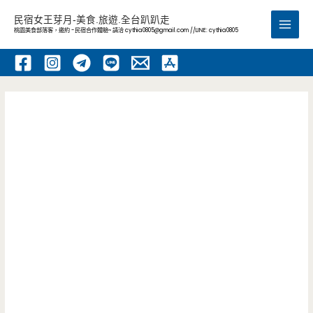
跳
民宿女王芽月-美食.旅遊.全台趴趴走
至
桃園美食部落客，邀約 -民宿合作體驗~ 請洽
cythia0805@gmail.com
//LINE: cythia0805
Main
主
要
Men
內
容