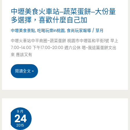
熊
享
生
中壢美食火車站–蔬菜蛋餅–大份量
瓶/
瓶/
的
多選擇，喜歡什麼自己加
爆
燈
最
中壢美食景點
,
吃喝玩樂in桃園
,
食尚玩家報導
/
芽月
爆
泡
愛/
中壢火車站中平商圈–蔬菜蛋餅 桃園市中壢區和平街1號 早上
7:00~14:00 下午17:00~20:00 週六公休 嗯~我這篇蛋餅文出
蛋/
奶
火
來 應該又有
企
茶/
車
鵝
中
中
閱讀全文 »
站/
杯/
壢
壢
和
芒
火
美
平
果
車
食
街/
9 月
沙
24
站/
火
中
拉/(已
2015
中
車
平