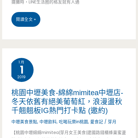
擺攤時，LINE生活圈的格友就有人通
桃
閱讀全文 »
園
中
壢
1 月
1
美
2019
食-
山
桃園中壢美食-綿綿mimitea中壢店-
冬天依舊有絕美葡萄紅，浪漫盪秋
東
千翹翹板IG熱門打卡點 (邀約)
煎
中壢美食景點
,
中壢飲料
,
吃喝玩樂in桃園
,
愛食記
/
芽月
餅-
【桃園中壢綿綿mimitea|芽月女王美食|建國路錢櫃蜂巢蜜盪
中