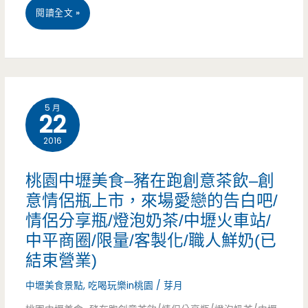
打
桃
閱讀全文 »
飲
園
料
中
來
壢
5 月
啦
22
美
(已
2016
食-
結
明
桃園中壢美食–豬在跑創意茶飲–創
束
石
意情侶瓶上市，來場愛戀的告白吧/
營
情侶分享瓶/燈泡奶茶/中壢火車站/
章
中平商圈/限量/客製化/職人鮮奶(已
業)
魚
結束營業)
燒
中壢美食景點
,
吃喝玩樂in桃園
/
芽月
豬