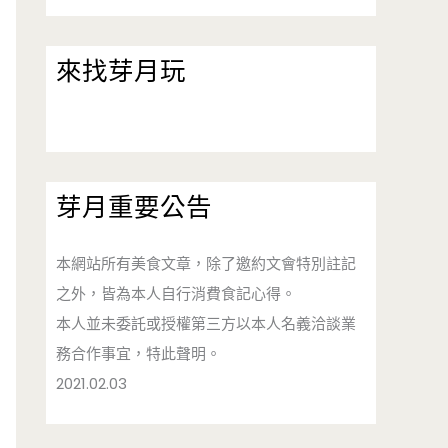
來找芽月玩
芽月重要公告
本網站所有美食文章，除了邀約文會特別註記
之外，皆為本人自行消費食記心得。
本人並未委託或授權第三方以本人名義洽談業
務合作事宜，特此聲明。
2021.02.03