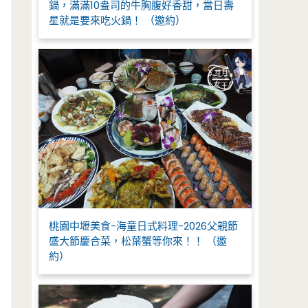
鍋，滿滿10盎司的牛胸腹好香甜，當日壽
星就是要來吃火鍋！ （邀約）
桃園中壢美食-海童日式料理-2026父親節
盛大節慶合菜，松葉蟹等你來！！ （邀
約）