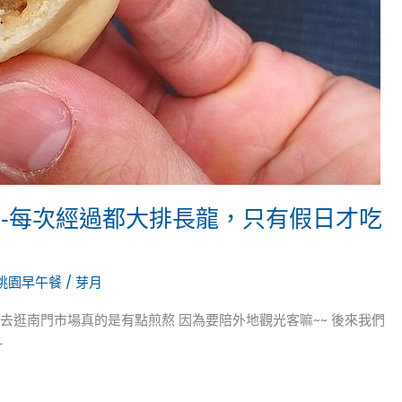
餅-每次經過都大排長龍，只有假日才吃
桃園早午餐
/
芽月
去逛南門市場真的是有點煎熬 因為要陪外地觀光客嘛~~ 後來我們
一