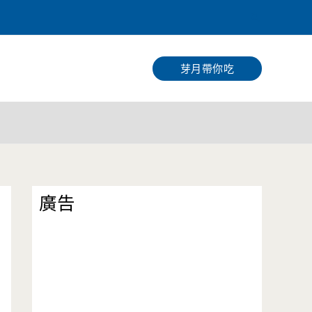
搜
尋
芽月帶你吃
廣告