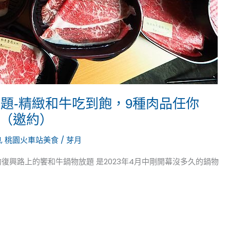
題-精緻和牛吃到飽，9種肉品任你
 （邀約）
飽
,
桃園火車站美食
/
芽月
復興路上的饗和牛鍋物放題 是2023年4月中剛開幕沒多久的鍋物