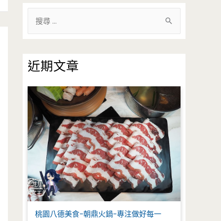
搜
尋
關
鍵
近期文章
字
:
桃園八德美食-朝鼎火鍋-專注做好每一