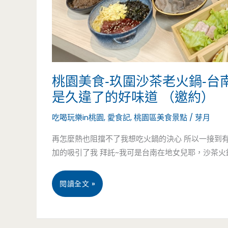
桃園美食-玖圍沙茶老火鍋-
是久違了的好味道 （邀約）
吃喝玩樂in桃園
,
愛食記
,
桃園區美食景點
/
芽月
再怎麼熱也阻擋不了我想吃火鍋的決心 所以一接到有
加的吸引了我 拜託~我可是台南在地女兒耶，沙茶火鍋也
桃
閱讀全文 »
園
美
5 月