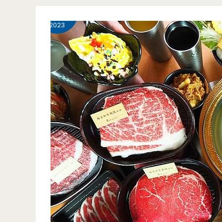
3
食-
2023
玖
圍
沙
茶
老
火
鍋-
台
南