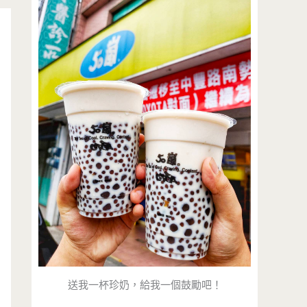
送我一杯珍奶，給我一個鼓勵吧！