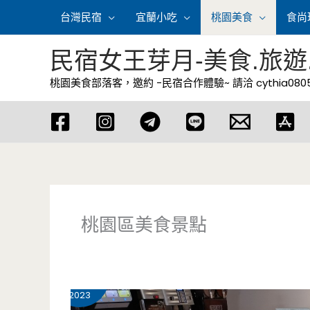
跳
台灣民宿
宜蘭小吃
桃園美食
食尚
至
主
民宿女王芽月-美食.旅遊
要
桃園美食部落客，邀約 -民宿合作體驗~ 請洽
cythia08
內
容
桃園區美食景點
6 月
14
2023