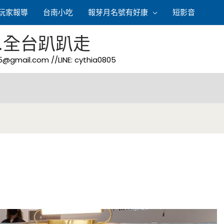
玩家報導
台南小吃
報芽月名號有好康
短影音
.全台趴趴走
05@gmail.com
//LINE: cythia0805