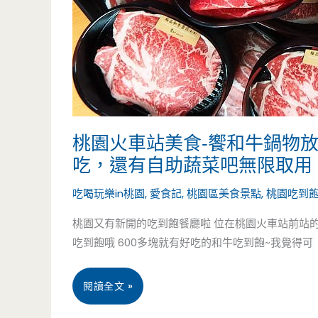
老
師
父
的
家
桃園火車站美食-饗和牛鍋物放
傳
吃，還有自助蔬菜吧無限取用
手
吃喝玩樂in桃園
,
愛食記
,
桃園區美食景點
,
桃園吃到
炒
桃園又有新開的吃到飽餐廳啦 位在桃園火車站前站的
吃到飽哦 600多塊就有好吃的和牛吃到飽~我覺得可
沙
茶
桃
閱讀全文 »
永
園