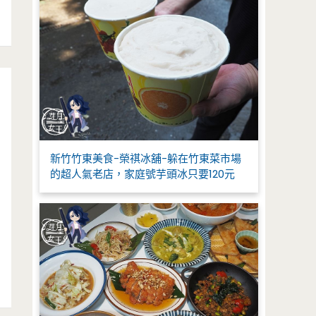
新竹竹東美食-榮祺冰舖-躲在竹東菜市場
的超人氣老店，家庭號芋頭冰只要120元