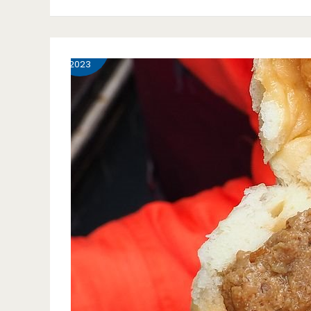
流
火
4 月
16
傳，
車
2023
真
站
的
美
是
食-
久
饗
違
和
了
牛
的
鍋
好
物
味