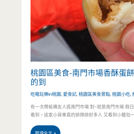
放
道
題-
（邀
精
約）
緻
和
牛
桃園區美食-南門市場香酥蛋
吃
的到
到
吃喝玩樂in桃園
,
愛食記
,
桃園區美食景點
,
桃園小吃
,
飽，
有一次帶板橋友人逛南門市場 對~就是南門市場 假日
看到，這家小貨車真的排隊排好多人 又看到小籠包
9
種
桃
閱讀全文 »