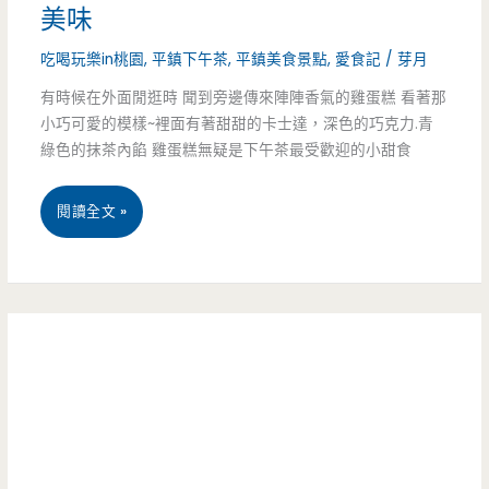
美味
麼
樓
吃喝玩樂in桃園
,
平鎮下午茶
,
平鎮美食景點
,
愛食記
/
芽月
這
重
有時候在外面閒逛時 聞到旁邊傳來陣陣香氣的雞蛋糕 看著那
麼
小巧可愛的模樣~裡面有著甜甜的卡士達，深色的巧克力.青
新
美
綠色的抹茶內餡 雞蛋糕無疑是下午茶最受歡迎的小甜食
給
啊
予
桃
閱讀全文 »
新
園
生
平
命，
鎮
桃
美
園
食-
的
蛋