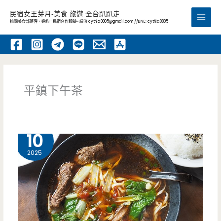
跳
民宿女王芽月-美食.旅遊.全台趴趴走
至
桃園美食部落客，邀約 -民宿合作體驗~ 請洽
cythia0805@gmail.com
//LINE: cythia0805
Main
主
要
Men
內
容
平鎮下午茶
12 月
10
2025