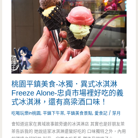
燒，
食-
超
大
大
大
顆
蛋
酥
包
脆
飯-
爆
不
桃園平鎮美食-冰獨．異式冰淇淋
好
用
Freeze Alone-忠貞市場裡好吃的義
吃
一
式冰淇淋，還有高梁酒口味！
百
吃喝玩樂in桃園
,
平鎮下午茶
,
平鎮美食景點
,
愛食記
/
芽月
塊
會知道這家在異域故事館旁邊的冰淇淋店 其實也是好朋友茶
茶告訴我的 她說這家冰淇淋還蠻好吃的 口味獨特之外，內用
就