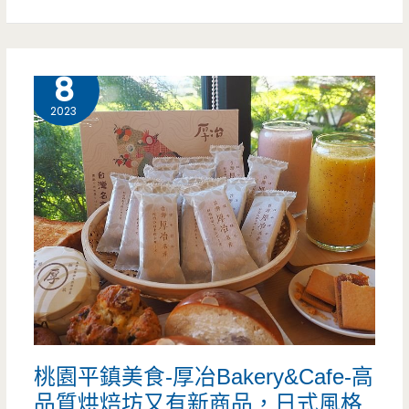
便
宜
9 月
8
好
2023
吃
要
狂
吃,
蔥
肉
串
桃園平鎮美食-厚冶Bakery&Cafe-高
才
品質烘焙坊又有新商品，日式風格