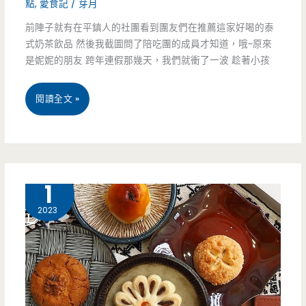
賣
點
,
愛食記
/
芽月
前陣子就有在平鎮人的社團看到團友們在推薦這家好喝的泰
三
式奶茶飲品 然後我截圖問了陪吃團的成員才知道，哦~原來
天，
是妮妮的朋友 跨年連假那幾天，我們就衝了一波 趁著小孩
想
桃
閱讀全文 »
吃
園
還
平
要
鎮
1 月
1
靠
美
運
2023
食-
氣
泰
讚
了