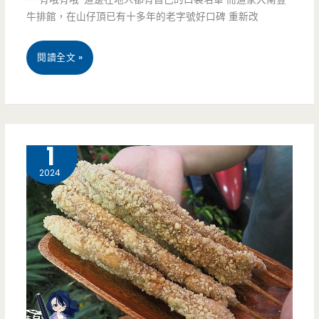
失
牛排館，在山仔頂已有十多年的老字號好口碑 重新改
的
桃
閱讀全文 »
樹
園
屋，
平
每
鎮
9 月
1
日
美
2024
限
食-
量
大
牛
南
肉
豐
麵
厚
只