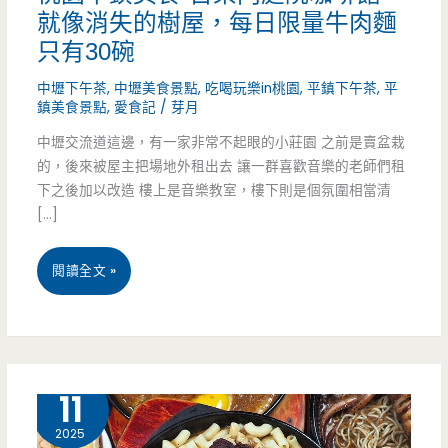
就像消失的樹屋，每日限量牛肉麵
只有30碗
中壢下午茶
,
中壢美食景點
,
吃喝玩樂in桃園
,
平鎮下午茶
,
平
鎮美食景點
,
愛食記
/
芽月
中壢交流道這邊，有一家非常不起眼的小莊園 之前是賣盆栽
的，後來被屋主把場地外租出去 讓一群喜歡音樂的老師們租
下之後加以改造 樓上是音樂教室，樓下則是個氛圍相當清
[…]
桃
閱讀全文 »
園
平
鎮
1 月
11
美
2025