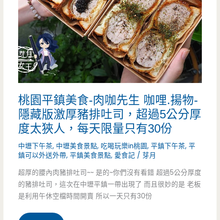
冶
Bakery&Cafe-
高
品
質
桃園平鎮美食-肉咖先生 咖哩.揚物-
烘
隱藏版激厚豬排吐司，超過5公分厚
焙
度太狹人，每天限量只有30份
坊
中壢下午茶
,
中壢美食景點
,
吃喝玩樂in桃園
,
平鎮下午茶
,
平
鎮可以外送外帶
,
平鎮美食景點
,
愛食記
/
芽月
又
超厚的腰內肉豬排吐司~~ 是的~你們沒有看錯 超過5公分厚度
有
的豬排吐司，這次在中壢平鎮一帶出現了 而且很妙的是 老板
新
是利用午休空檔時間開賣 所以一天只有30份
商