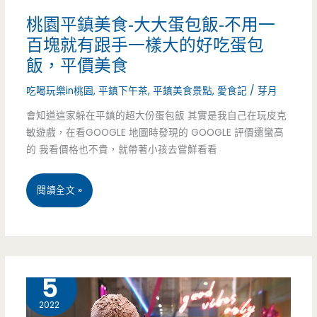
桃園平鎮美食-大大蛋包飯-不用一
燒-
百塊就有跟手一樣大的好吃蛋包
文
飯，平價美食
化
吃喝玩樂in桃園
,
平鎮下午茶
,
平鎮美食景點
,
愛食記
/
芽月
國
會知道這家躲在平鎮的超大份蛋包飯 其實是我自己在玩皮克
敏遊戲，在看GOOGLE 地圖時發現的 GOOGLE 評價還蠻高
小
的 我看價格也不貴，就帶著小孩去嘗鮮看看
旁
不
桃
閱讀全文 »
起
園
眼
平
章
鎮
4 月
5
魚
美
2022