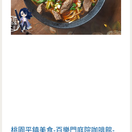
桃園平鎮美食-百樂門庭院咖啡館-