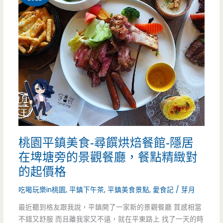
行，
來
吧
~
加
了
麻
桃園平鎮美食-尋饌烘焙餐館-隱居
糬
在埤塘旁的景觀餐廳，餐點精緻對
更
的起價格
美
吃喝玩樂in桃園
,
平鎮下午茶
,
平鎮美食景點
,
愛食記
/
芽月
味
最近聽到格友跟我說，平鎮開了一家新的景觀餐廳 質感相當
不錯又舒服 而且離我家又不遠，就在平東路上 找了一天的時