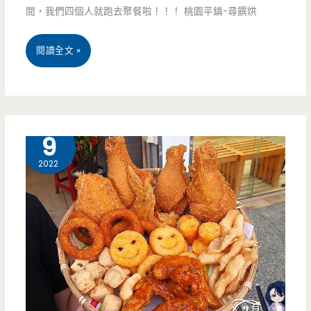
間，我們四個人就跑去聚餐啦！！！ 桃園平鎮-尋饌烘
桃
閱讀全文 »
園
平
鎮
10 月
9
美
2022
食-
尋
饌
烘
焙