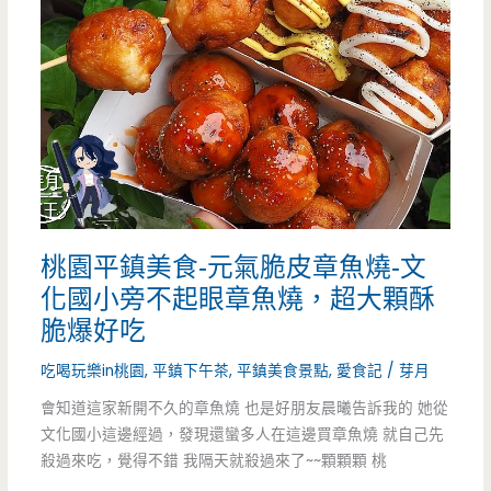
（邀
賣
約）
店，
（已
手
結
打
束
杏
營
仁
業）
桃園平鎮美食-元氣脆皮章魚燒-文
豆
化國小旁不起眼章魚燒，超大顆酥
腐
脆爆好吃
讓
吃喝玩樂in桃園
,
平鎮下午茶
,
平鎮美食景點
,
愛食記
/
芽月
人
會知道這家新開不久的章魚燒 也是好朋友晨曦告訴我的 她從
好
文化國小這邊經過，發現還蠻多人在這邊買章魚燒 就自己先
殺過來吃，覺得不錯 我隔天就殺過來了~~顆顆顆 桃
驚