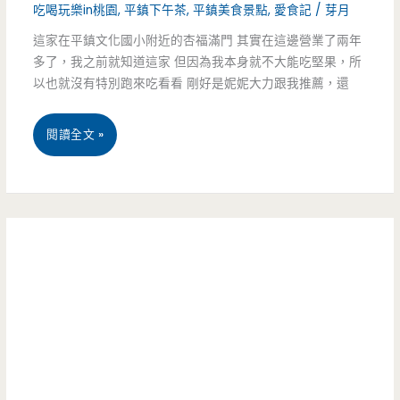
吃喝玩樂in桃園
,
平鎮下午茶
,
平鎮美食景點
,
愛食記
/
芽月
統
這家在平鎮文化國小附近的杏福滿門 其實在這邊營業了兩年
多了，我之前就知道這家 但因為我本身就不大能吃堅果，所
炸
以也就沒有特別跑來吃看看 剛好是妮妮大力跟我推薦，還
雞
排
桃
閱讀全文 »
一
園
咬
平
下
鎮
去
美
居
食-
然
杏
會
福