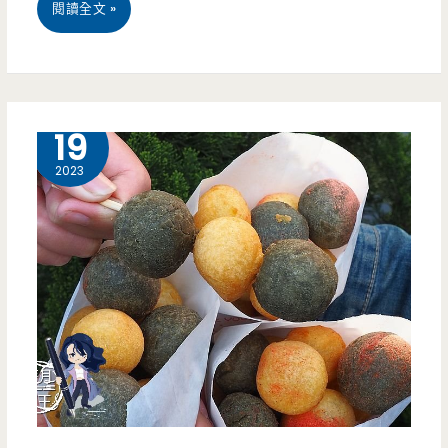
桃
閱讀全文 »
品，
園
日
平
式
鎮
3 月
19
風
美
2023
格
食-
鳳
肉
梨
咖
夾
先
心
生
酥
咖
有
哩.
創