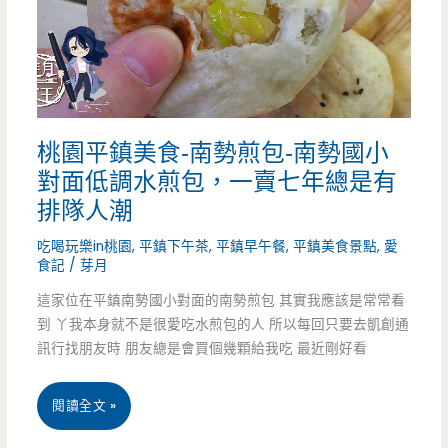
義
式
冰
桃園平鎮美食-南勢煎包-南勢國小
淇
對面低調水煎包，一賣七年總是有
淋，
排隊人潮
還
吃喝玩樂in桃園
,
平鎮下午茶
,
平鎮早午餐
,
平鎮美食景點
,
愛
有
食記
/
芽月
這家位在平鎮南勢國小對面的南勢煎包 其實我應該是常常看
高
到 丫我本身就不是很愛吃水煎包的人 所以每回只要去凱創通
梁
訊行找朋友時 朋友總是會買個幾顆給我吃 最近剛好看
酒
桃
閱讀全文 »
口
園