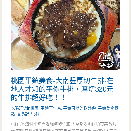
食-
百
樂
門
庭
院
咖
桃園平鎮美食-大南豐厚切牛排-在
啡
地人才知的平價牛排，厚切320元
館-
的牛排超好吃！！
就
吃喝玩樂in桃園
,
平鎮下午茶
,
平鎮可以外送外帶
,
平鎮美食景
點
,
愛食記
/
芽月
像
山仔頂~這個平鎮靠近龍潭的位置 大家都說山仔頂有美食嗎
消
~~ 有哦有哦~這邊在地人都有自己的口袋名單 而這家大南豐