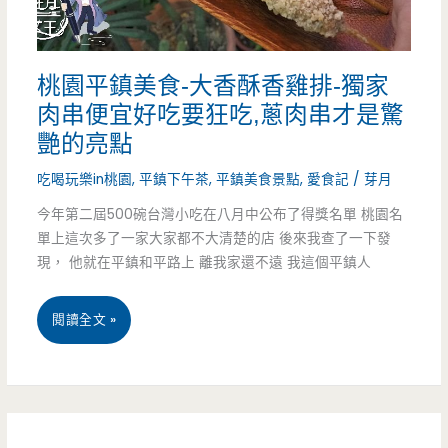
切
有
牛
30
桃園平鎮美食-大香酥香雞排-獨家
排-
碗
肉串便宜好吃要狂吃,蔥肉串才是驚
在
艷的亮點
地
吃喝玩樂in桃園
,
平鎮下午茶
,
平鎮美食景點
,
愛食記
/
芽月
人
今年第二屆500碗台灣小吃在八月中公布了得獎名單 桃園名
單上這次多了一家大家都不大清楚的店 後來我查了一下發
才
現， 他就在平鎮和平路上 離我家還不遠 我這個平鎮人
知
的
桃
閱讀全文 »
平
園
價
平
牛
鎮