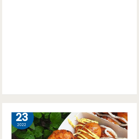
爆
滿
汁，
門
起
Blessing
司
Door-
薯
天
球
然
是
好
驚
吃
喜
的
的
杏
5 月
23
美
仁
2022
味
專