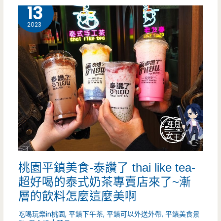
1 月
13
量
的
2023
只
黑
有
心
30
脆
份
皮
地
瓜
球，
桃園平鎮美食-泰讚了 thai like tea-
一
超好喝的泰式奶茶專賣店來了~漸
週
層的飲料怎麼這麼美啊
只
吃喝玩樂in桃園
,
平鎮下午茶
,
平鎮可以外送外帶
,
平鎮美食景