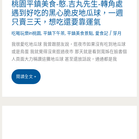
桃園平鎮美食-憨.吉丸先生-轉角處
揚
意
遇到好吃的黑心脆皮地瓜球，一週
物-
只賣三天，想吃還要靠運氣
（邀
隱
吃喝玩樂in桃園
,
平鎮下午茶
,
平鎮美食景點
,
愛食記
/
芽月
約）
藏
我很愛吃地瓜球 我曾跟朋友說，逛夜市如果沒有吃到地瓜球
或是鳥蛋 我就覺得沒來逛過夜市 那天就是看到寬姊在臉書個
版
人頁面大力稱讚這攤地瓜球 甚至還放話說，通通都是我
激
厚
桃
閱讀全文 »
豬
園
排
平
吐
鎮
司，
美
超
食-