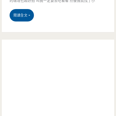
的環境也超好拍 叫我一定要去吃看看 然後我就找了小
有
跟
桃
閱讀全文 »
手
園
一
平
樣
鎮
大
美
的
食-
好
冰
吃
獨．
蛋
異
包
式
飯，
冰