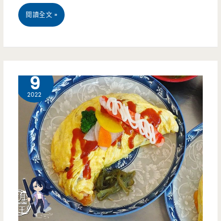
艷
桃
閱讀全文 »
呀
園
~~
平
鎮
5 月
9
美
2022
食-
元
氣
脆
皮
章
魚