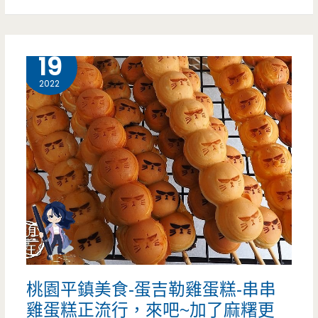
專
平
賣
鎮
12 月
19
店
美
2022
來
食-
了
一
~
格
漸
une
層
pâtisserie-
的
把
飲
老
料
桃園平鎮美食-蛋吉勒雞蛋糕-串串
家
怎
雞蛋糕正流行，來吧~加了麻糬更
閣