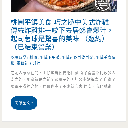
餐
館-
桃園平鎮美食-巧之脆中美式炸雞-
隱
傳統炸雞排一咬下去居然會爆汁，
居
起司薯球是驚喜的美味 （邀約）
在
（已結束營業）
埤
吃喝玩樂in桃園
,
平鎮下午茶
,
平鎮可以外送外帶
,
平鎮美食景
點
,
愛食記
/
芽月
塘
之前人家常在問，山仔頂宵夜要吃什麼 除了南豐路比較多人
旁
潮之外，那麼就是之前全國電子外面的公車站牌處了 自從全
國電子撤掉之後，這邊也多了不少新店家 這次，我們就來
的
景
桃
閱讀全文 »
觀
園
餐
平