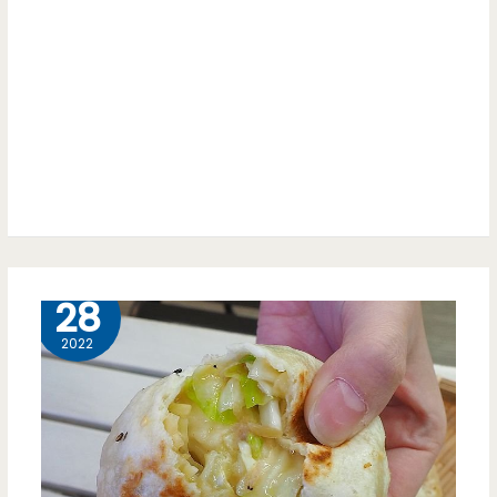
平
淇
價
淋
美
Freeze
食
Alone-
忠
貞
市
2 月
28
場
2022
裡
好
吃
的