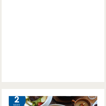
用
吉
九
勒
柑
雞
仔
蛋
店，
糕-
你
串
來
串
過
雞
了
蛋
沒
糕
正
11 月
2
流
2022