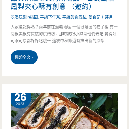
是
鳳梨夾心酥有創意 （邀約）
驚
吃喝玩樂in桃園
,
平鎮下午茶
,
平鎮美食景點
,
愛食記
/
芽月
艷
大家還記得嗎？兩年前在過嶺地區 一個很隱密的巷子裡 有一
的
間很美很有質感的烘焙坊，那時我跟小緯哥他們去吃 覺得吐
司跟司康都好好吃哦~~ 這次中秋節還有推出新的鳳梨
亮
點
桃
閱讀全文 »
園
平
鎮
5 月
26
美
2023
食-
厚