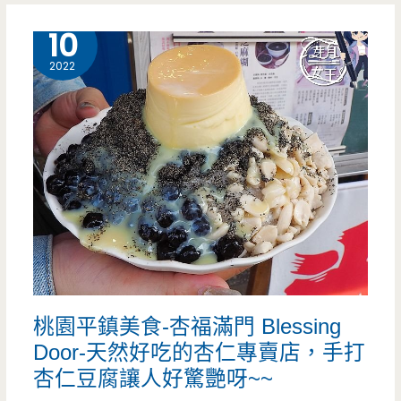
廳，
鎮
9 月
10
餐
美
2022
點
食-
精
巧
緻
之
對
脆
的
中
起
美
價
式
格
桃園平鎮美食-杏福滿門 Blessing
炸
Door-天然好吃的杏仁專賣店，手打
雞-
杏仁豆腐讓人好驚艷呀~~
傳