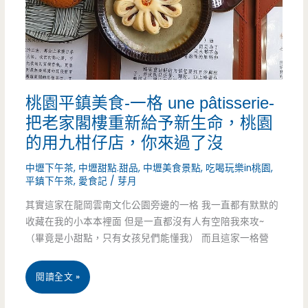
thai
like
tea-
桃園平鎮美食-一格 une pâtisserie-
超
把老家閣樓重新給予新生命，桃園
好
的用九柑仔店，你來過了沒
喝
中壢下午茶
,
中壢甜點.甜品
,
中壢美食景點
,
吃喝玩樂in桃園
,
平鎮下午茶
,
愛食記
/
芽月
的
其實這家在龍岡雲南文化公園旁邊的一格 我一直都有默默的
泰
收藏在我的小本本裡面 但是一直都沒有人有空陪我來攻~
式
（畢竟是小甜點，只有女孩兒們能懂我） 而且這家一格營
奶
桃
閱讀全文 »
茶
園