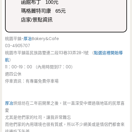
函館布丁 100元
瑪格麗特司康 65元
店家/景點資訊
桃園平鎮-
厚冶
Bakery&Cafe
03-4905707
桃園市平鎮區民族路雙連二段113巷33弄28-1號 （
點選這裡開始導
航
）
11：00-19：00 （內用時間到17：00）
週四公休
停車資訊：有專屬免費停車場
厚冶
烘焙坊在二年前開業之後，就一直深受中壢過嶺地區的民眾喜
愛
尤其是他們家的吐司，讓我非常難忘
而他們家的內用環境也很有質感，所以不少網美或是情侶們都會來
這邊吃下午茶