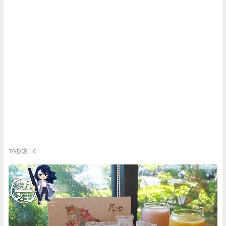
TG按讚：0