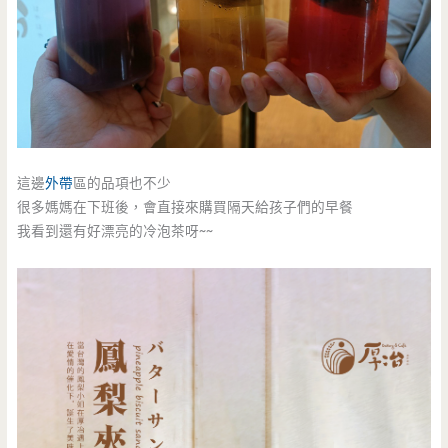
這邊
外帶
區的品項也不少
很多媽媽在下班後，會直接來購買隔天給孩子們的早餐
我看到還有好漂亮的冷泡茶呀~~