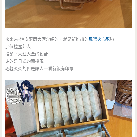
來來來~這次要跟大家介紹的，就是新推出的
鳳梨夾心酥
啦
那個禮盒外表
捨棄了大紅大金的設計
走的是日式的簡樸風
輕輕柔柔的但是讓人一看就很有印象