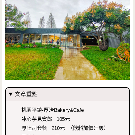
文章重點
桃園平鎮-厚冶Bakery&Cafe
冰心芋見賓郎 105元
厚吐司套餐 210元 （飲料加價升級）