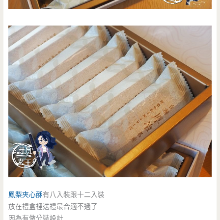
鳳梨夾心酥
有八入裝跟十二入裝
放在禮盒裡送禮最合適不過了
因為有做分裝設計