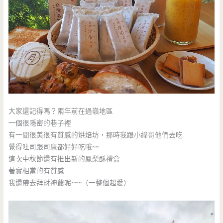
大家還記得嗎？兩年前在過嶺地區
一個很隱密的巷子裡
有一間很美很有質感的烘焙坊，那時我跟小緯哥他們去吃
覺得吐司跟司康都好好吃哦~~
這次中秋節還有推出新的鳳梨酥禮盒
著實相當的有質感
我還帶去拜財神爺呢~~~（一整個超愛）