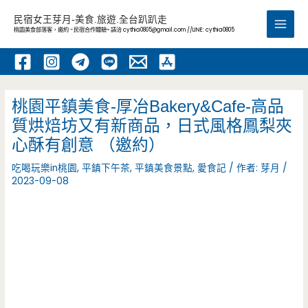
跳
民宿女王芽月-美食.旅遊.全台趴趴走
至
桃園美食部落客，邀約 -民宿合作體驗~ 請洽
cythia0805@gmail.com
//LINE: cythia0805
Main
主
要
Men
內
容
桃園平鎮美食-厚冶Bakery&Cafe-高品
質烘焙坊又有新商品，日式風格鳳梨夾
心酥有創意 （邀約）
吃喝玩樂in桃園
,
平鎮下午茶
,
平鎮美食景點
,
愛食記
/ 作者:
芽月
/
2023-09-08