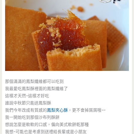
那個滿滿的鳳梨纖維都可以吃到
我最愛吃鳳梨酥裡面的鳳梨纖維了
這樣才天然~這樣才好吃
誰說中秋節只能送鳳梨酥
我們今年改成有質感的
鳳梨夾心酥
，更不會掉屑屑哦~~
我一開始吃到那個沙布列酥餅
想說怎麼是軟軟的口感，偏向美式軟餅乾那種
我想~可能也是考慮到送禮給長輩或是小朋友