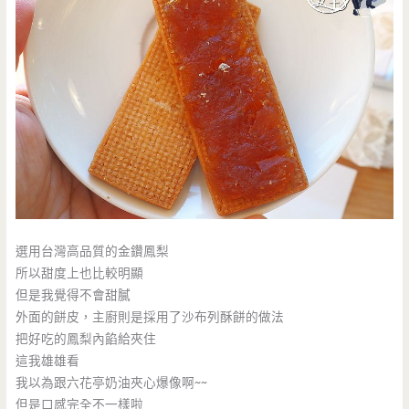
選用台灣高品質的金鑽鳳梨
所以甜度上也比較明顯
但是我覺得不會甜膩
外面的餅皮，主廚則是採用了沙布列酥餅的做法
把好吃的鳳梨內餡給夾住
這我雄雄看
我以為跟六花亭奶油夾心爆像啊~~
但是口感完全不一樣啦