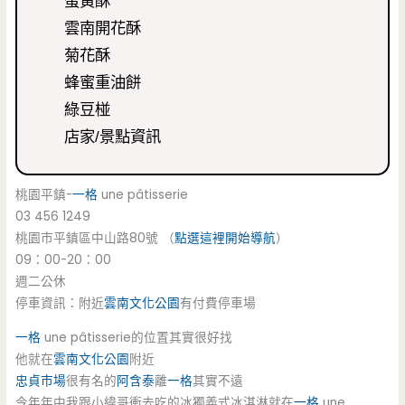
蛋黃酥
雲南開花酥
菊花酥
蜂蜜重油餅
綠豆椪
店家/景點資訊
桃園平鎮-
一格
une pâtisserie
03 456 1249
桃園市平鎮區中山路80號 （
點選這裡開始導航
）
09：00-20：00
週二公休
停車資訊：附近
雲南文化公園
有付費停車場
一格
une pâtisserie的位置其實很好找
他就在
雲南文化公園
附近
忠貞市場
很有名的
阿含泰
離
一格
其實不遠
今年年中我跟小緯哥衝去吃的冰獨義式冰淇淋就在
一格
une