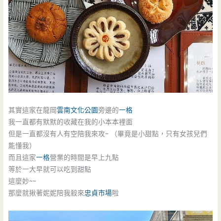
其實這家在龍岡
雲南文化公園
旁邊的
一格
我一直都有默默的收藏在我的小本本裡面
但是一直都沒有人有空陪我來攻~ （畢竟是小甜點，只有女孩兒們
能懂我）
而且這家
一格
營業的時間是早上九點
等於一大早就可以吃到甜點
這麼妙~~
那麼就揪著妮妮陪我殺來
忠貞市場
啦