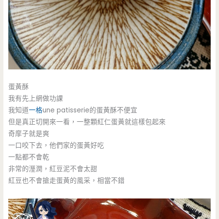
蛋黃酥
我有先上網做功課
我知道
一格
une patisserie的蛋黃酥不便宜
但是真正切開來一看，一整顆紅仁蛋黃就這樣包起來
奇摩子就是爽
一口咬下去，他們家的蛋黃好吃
一點都不會乾
非常的溼潤，紅豆泥不會太甜
紅豆也不會搶走蛋黃的風采，相當不錯