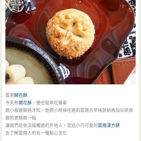
雲南
開花酥
今天有
開花酥
，便也點來吃看看
跟小板娘聊過才知，她把小時候吃過的雲南古早味餅給再加以研發
做的更精緻一點
讓我們這些沒接觸過的外地人，從這小巧可愛的
雲南漢方餅
去了解雲南人的另一種點心文化