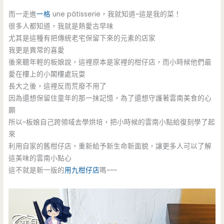
而一走進
一格
une pâtisserie，我就知道~這是我的菜！
很多人都知道，我就是熱愛古早味
尤其是這種有把傳統老宅保留下來的元素的店家
我更是異常的喜愛
後來聽年輕的板娘說，這裡原本是家裡的柑仔店，而小時候他們最
愛在樓上的小閣樓處玩耍
長大之後，這裡反而荒廢不用了
因為還想保留住童年的那一抹記憶，為了還想守護著雲南美食的心
願
所以~板娘自己跨領域去學烘培，把小時候的雲南小點給復刻學了起
來
利用自家的舊柑仔店，重新給予新生命新面貌，讓更多人可以了解
這美味的雲南小點心
這不就是新一版的
用九柑仔店
嗎~~~