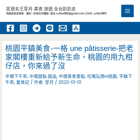
跳
民宿女王芽月-美食.旅遊.全台趴趴走
至
桃園美食部落客，邀約 -民宿合作體驗~ 請洽
cythia0805@gmail.com
//LINE: cythia0805
Main
主
要
Men
內
容
桃園平鎮美食-一格 une pâtisserie-把老
家閣樓重新給予新生命，桃園的用九柑
仔店，你來過了沒
中壢下午茶
,
中壢甜點.甜品
,
中壢美食景點
,
吃喝玩樂in桃園
,
平鎮下
午茶
,
愛食記
/ 作者:
芽月
/
2023-01-01