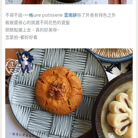
不得不說~
一格
une patisserie
雲南餅
除了外表有特色之外
板娘還很心的挑選不同花色的瓷盤
把糕點擺上去，真的好美呀~
怎麼拍~都好好看