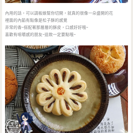
內用的話，可以請板娘幫你切開，就真的很像一朵盛開的花
裡面的內餡有點像是松子酥的感覺
非常的香~搭配著那層層的酥皮，口感好好哦~
喜歡有咀嚼感的朋友~這款一定要點哦~