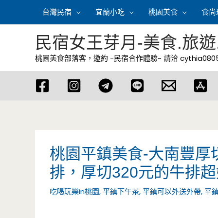
跳
台灣民宿
宜蘭小吃
桃園美食
食尚
至
主
民宿女王芽月-美食.旅遊
要
桃園美食部落客，邀約 -民宿合作體驗~ 請洽
cythia08
內
容
桃園平鎮美食-大南豐厚
排，厚切320元的牛排
吃喝玩樂in桃園
,
平鎮下午茶
,
平鎮可以外送外帶
,
平