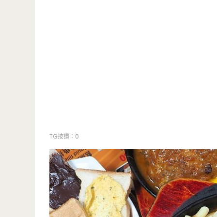
TG按讚：0