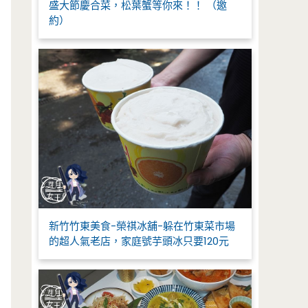
盛大節慶合菜，松葉蟹等你來！！ （邀
約）
新竹竹東美食-榮祺冰舖-躲在竹東菜市場
的超人氣老店，家庭號芋頭冰只要120元