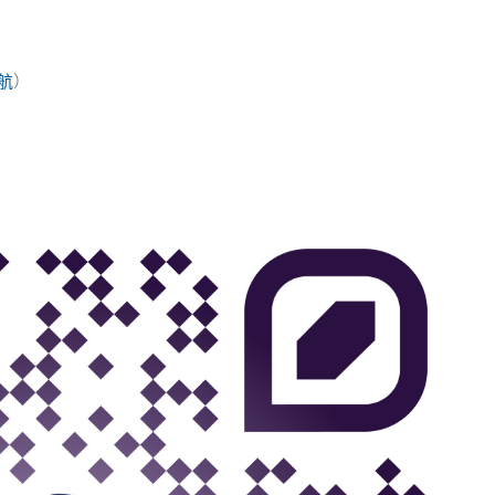
航
）
）