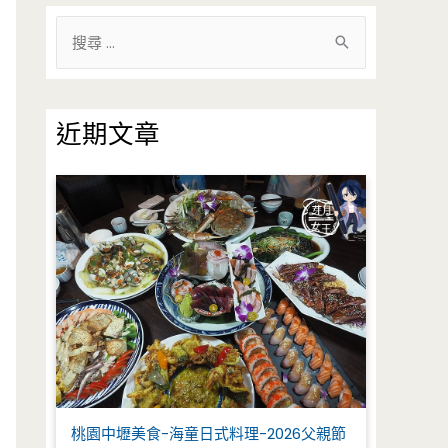
搜
尋
關
鍵
近期文章
字
:
桃園中壢美食-海童日式料理-2026父親節