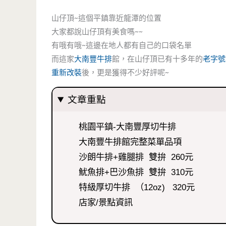
山仔頂~這個平鎮靠近龍潭的位置
大家都說山仔頂有美食嗎~~
有哦有哦~這邊在地人都有自己的口袋名單
而這家
大南豐牛排
館，在山仔頂已有十多年的
老字號
重新改裝
後，更是獲得不少好評呢~
文章重點
桃園平鎮-大南豐厚切牛排
大南豐牛排館完整菜單品項
沙朗牛排+雞腿排 雙拚 260元
魷魚排+巴沙魚排 雙拚 310元
特級厚切牛排 （12oz) 320元
店家/景點資訊