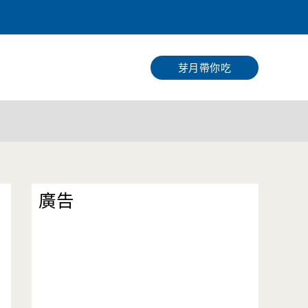
搜
尋
芽月帶你吃
廣告