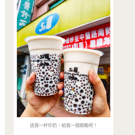
送我一杯珍奶，給我一個鼓勵吧！