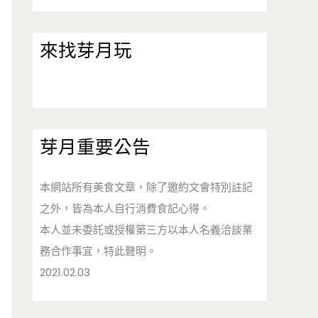
來找芽月玩
芽月重要公告
本網站所有美食文章，除了邀約文會特別註記
之外，皆為本人自行消費食記心得。
本人並未委託或授權第三方以本人名義洽談業
務合作事宜，特此聲明。
2021.02.03