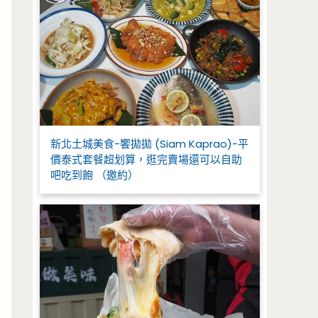
新北土城美食-饗拋拋 (Siam Kaprao)-平
價泰式套餐超划算，逛完賣場還可以自助
吧吃到飽 （邀約）