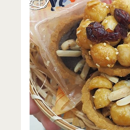
盒
越
開
好
跑
吃
中
越
（邀
南
約）
料
理-
這
家
真