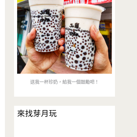
送我一杯珍奶，給我一個鼓勵吧！
來找芽月玩