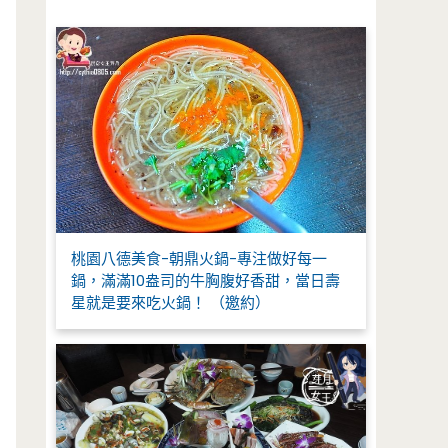
字
:
桃園八德美食-朝鼎火鍋-專注做好每一
鍋，滿滿10盎司的牛胸腹好香甜，當日壽
星就是要來吃火鍋！ （邀約）