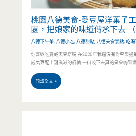
的
好
桃園八德美食-愛豆屋洋菓子
吃，
園，把娘家的味道傳承下去 
越
八德下午茶
,
八德小吃
,
八德甜點
,
八德美食景點
,
吃喝
南
你喜歡吃夏威夷豆塔嗎 在2020年我還沒有對堅果
威夷豆配上甜滋滋的楓糖 一口咬下去真的是會嗨到
推
推
桃
閱讀全文 »
鍋
園
真
八
趣
德
味
美