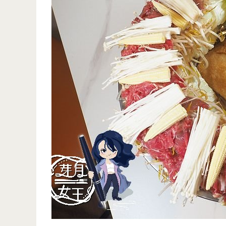
蕾
蒂
巴
黎
甜
點-
中
壢
法
式