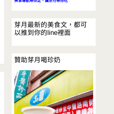
美食導航帶你走，讓芽月帶你吃
芽月最新的美食文，都可
以推到你的line裡面
贊助芽月喝珍奶