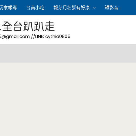
玩家報導
台南小吃
報芽月名號有好康
短影音
.全台趴趴走
05@gmail.com
//LINE: cythia0805