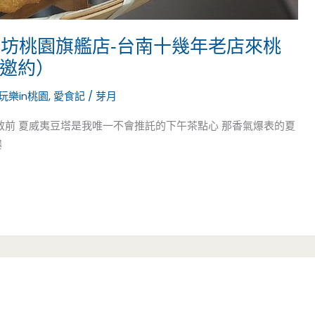
工坊桃園旗艦店-台南十幾年老店來桃
（邀約）
玩樂in桃園
,
愛食記
/
芽月
過敏前 夏威夷豆塔是我唯一不會推託的下午茶點心 那香氣爆表的夏
爆