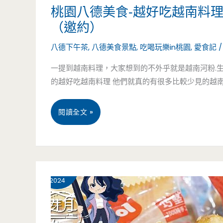
甜
桃園八德美食-越好吃越南料
點
（邀約）
的
八德下午茶
,
八德美食景點
,
吃喝玩樂in桃園
,
愛食記
天
一提到越南料理，大家想到的不外乎就是越南河粉.生
的越好吃越南料理 他們就真的有很多比較少見的越
花
板，
桃
閱讀全文 »
現
園
在
八
8 月
14
新
德
2024
年
美
禮
食-