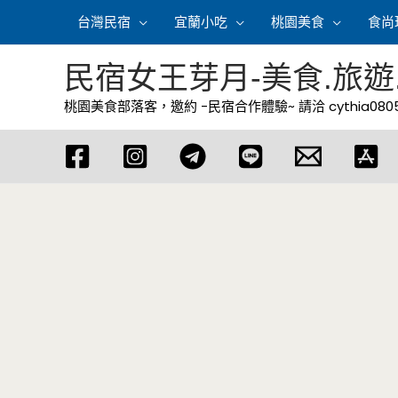
跳
台灣民宿
宜蘭小吃
桃園美食
食尚
至
主
民宿女王芽月-美食.旅遊
要
桃園美食部落客，邀約 -民宿合作體驗~ 請洽
cythia08
內
容