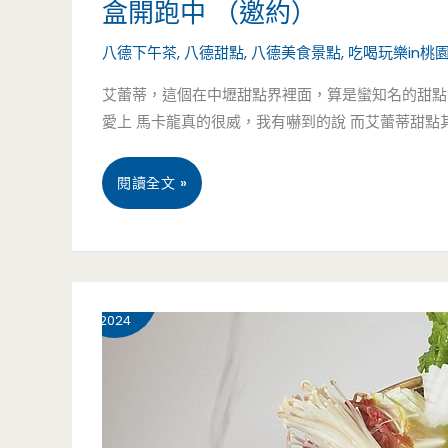
盒開跑中 （邀約）
八德下午茶
,
八德甜點
,
八德美食景點
,
吃喝玩樂in桃
艾蕾蒂，這個在中壢甜點界裡面，算是蠻知名的甜點
愛上 馬卡龍真的很威，我有嚇到的說 而艾蕾蒂甜點其實
桃
閱讀全文 »
園
八
10 月
20
德
2024
美
食-
艾