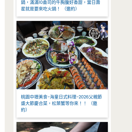
鍋，滿滿10盎司的牛胸腹好香甜，當日壽
星就是要來吃火鍋！ （邀約）
桃園中壢美食-海童日式料理-2026父親節
盛大節慶合菜，松葉蟹等你來！！ （邀
約）