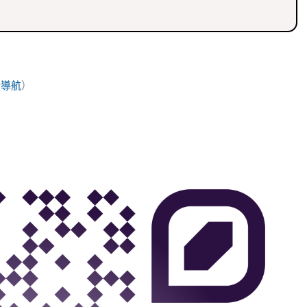
始導航
）