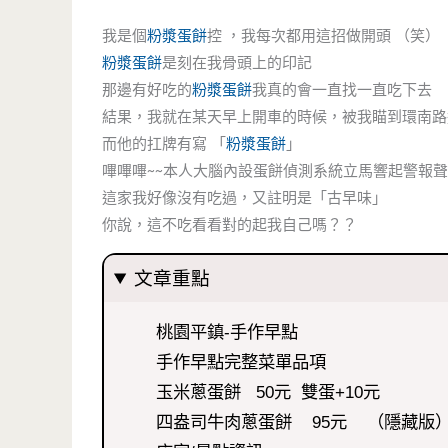
我是個
粉漿蛋餅
控 ，我每次都用這招做開頭 （笑）
粉漿蛋餅
是刻在我骨頭上的印記
那邊有好吃的
粉漿蛋餅
我真的會一直找一直吃下去
結果，我就在某天早上開車的時候，被我瞄到環南路
而他的扛牌有寫 「
粉漿蛋餅
」
嗶嗶嗶~~本人大腦內設蛋餅偵測系統立馬響起警報聲
這家我好像沒有吃過，又註明是「古早味」
你說，這不吃看看對的起我自己嗎？？
文章重點
桃園平鎮-手作早點
手作早點完整菜單品項
玉米蔥蛋餅 50元 雙蛋+10元
四盎司牛肉蔥蛋餅 95元 （隱藏版