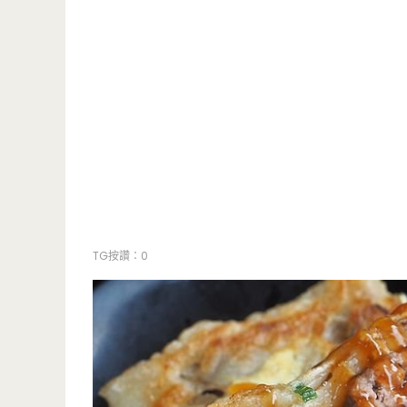
TG按讚：0