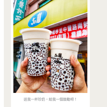
送我一杯珍奶，給我一個鼓勵吧！