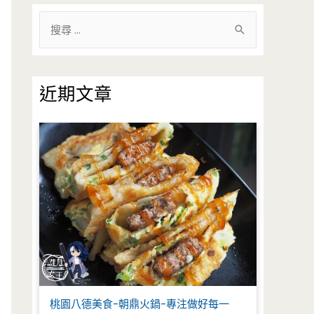
搜
尋
關
鍵
近期文章
字
:
桃園八德美食-朝鼎火鍋-專注做好每一