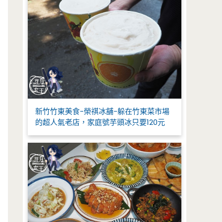
新竹竹東美食-榮祺冰舖-躲在竹東菜市場
的超人氣老店，家庭號芋頭冰只要120元