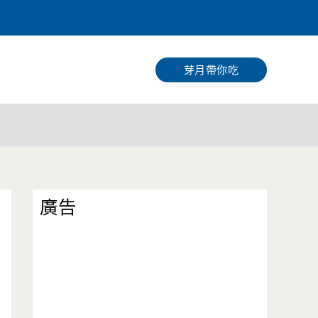
搜
尋
芽月帶你吃
廣告