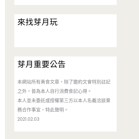
來找芽月玩
芽月重要公告
本網站所有美食文章，除了邀約文會特別註記
之外，皆為本人自行消費食記心得。
本人並未委託或授權第三方以本人名義洽談業
務合作事宜，特此聲明。
2021.02.03