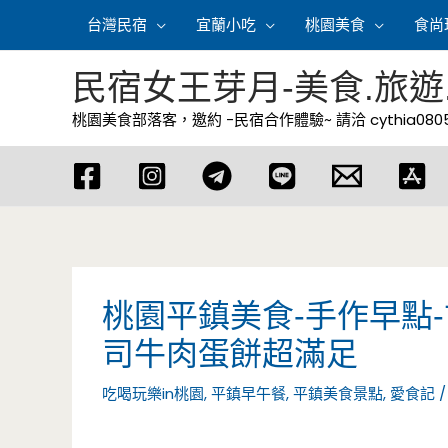
跳
台灣民宿
宜蘭小吃
桃園美食
食尚
至
主
民宿女王芽月-美食.旅遊
要
桃園美食部落客，邀約 -民宿合作體驗~ 請洽
cythia08
內
容
桃園平鎮美食-手作早點
司牛肉蛋餅超滿足
吃喝玩樂in桃園
,
平鎮早午餐
,
平鎮美食景點
,
愛食記
/