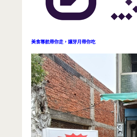
美食導航帶你走，讓芽月帶你吃