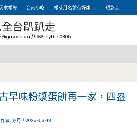
玩家報導
台南小吃
報芽月名號有好康
短影音
.全台趴趴走
05@gmail.com
//LINE: cythia0805
-古早味粉漿蛋餅再一家，四盎
 作者:
芽月
/
2025-03-18