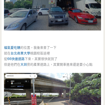
福氣愛吃糖
的位置，我後來查了一下
就在
台北商業大學
桃園校區這裡
從
66快速道路
下來，其實很快就到了
但是他們在
大圳
旁的產業道路上，其實開車進來還是要小心點