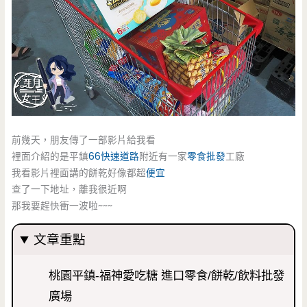
前幾天，朋友傳了一部影片給我看
裡面介紹的是平鎮
66快速道路
附近有一家
零食批發
工廠
我看影片裡面講的餅乾好像都超
便宜
查了一下地址，離我很近啊
那我要趕快衝一波啦~~~
文章重點
桃園平鎮-福神愛吃糖 進口零食/餅乾/飲料批發
廣場