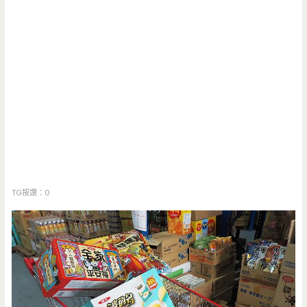
TG按讚：0