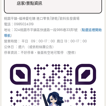
店家/景點資訊
桃園平鎮-福神愛吃糖 進口零食/餅乾/飲料批發廣場
電話：0985024319
地址：324桃園市平鎮區快速路一段986巷33弄1號 （
點選這裡開始
導航
）
營業時間： 平日 09：00-17：00 周日 13：00-17：00
公休日 ：週六 （或依粉絲團公告）
停車資訊：不好停車，後面有空地可暫停 （整修）