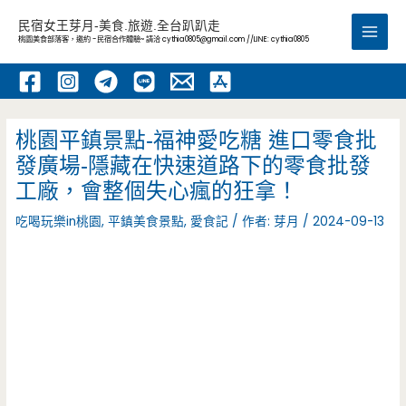
跳
民宿女王芽月-美食.旅遊.全台趴趴走
至
桃園美食部落客，邀約 -民宿合作體驗~ 請洽
cythia0805@gmail.com
//LINE: cythia0805
Main
主
要
Men
內
容
桃園平鎮景點-福神愛吃糖 進口零食批
發廣場-隱藏在快速道路下的零食批發
工廠，會整個失心瘋的狂拿！
吃喝玩樂in桃園
,
平鎮美食景點
,
愛食記
/ 作者:
芽月
/
2024-09-13