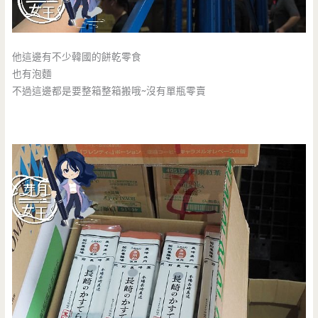
他這邊有不少韓國的餅乾零食
也有泡麵
不過這邊都是要整箱整箱搬哦~沒有單瓶零賣