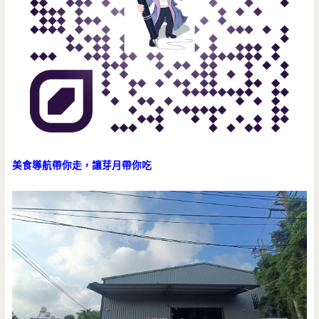
美食導航帶你走，讓芽月帶你吃