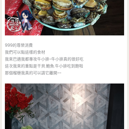
999的尊榮消費
我們可以點這樣的食材
我來巴適我都專攻牛小排~牛小排真的很好吃
這次我來的重點是干貝.鮑魚.牛小排吃到飽啦
那個榴槤我真的可以請它離開~~