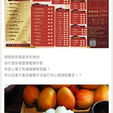
明明就有那麼多的食材
為什麼你硬要跟榴槤作對
你是上輩子有被榴槤嗆到膩？
所以這輩子看到榴槤不消滅它你心裡頭就難受？？