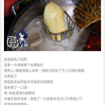
這是我為了拍照
我拿一大塊榴槤下去擺拍的
實際上~榴槤湯頭上桌時，裡面已經放了不少切塊的榴槤
也煮過了
那個氣味自然是非常強烈的明顯啦
我有喝了一口湯~
嗯~就是濃濃的榴槤味
半鹹半甜的味道，我喝了一口就衝去找可口可樂漱口了
這到底是誰想的~