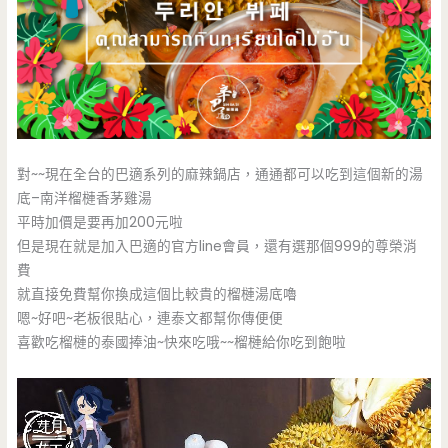
對~~現在全台的巴適系列的麻辣鍋店，通通都可以吃到這個新的湯
底–南洋榴槤香茅雞湯
平時加價是要再加200元啦
但是現在就是加入巴適的官方line會員，還有選那個999的尊榮消
費
就直接免費幫你換成這個比較貴的榴槤湯底嚕
嗯~好吧~老板很貼心，連泰文都幫你傳便便
喜歡吃榴槤的泰國捧油~快來吃哦~~榴槤給你吃到飽啦