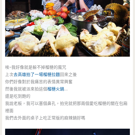
唉~我好像就是躲不掉榴槤的魔咒
上次
去高雄拍了一場榴槤拉麵
回來之後
你們好像對於我痛苦的表情異常興奮
然後我就被派來拍這個
榴槤火鍋
….
還是吃到飽的
我說老板，我可以塞個鼻孔，拍完就把那兩個愛吃榴槤的關在包廂
裡面
我們去外面的桌子上吃正常版的麻辣鍋好嗎