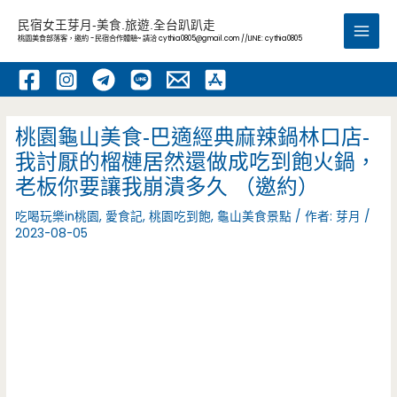
跳
民宿女王芽月-美食.旅遊.全台趴趴走
至
桃園美食部落客，邀約 -民宿合作體驗~ 請洽
cythia0805@gmail.com
//LINE: cythia0805
Main
主
要
Men
內
容
桃園龜山美食-巴適經典麻辣鍋林口店-
我討厭的榴槤居然還做成吃到飽火鍋，
老板你要讓我崩潰多久 （邀約）
吃喝玩樂in桃園
,
愛食記
,
桃園吃到飽
,
龜山美食景點
/ 作者:
芽月
/
2023-08-05