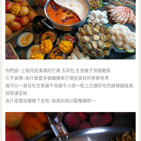
你們說~上個月這滿滿的芒果.玉荷包.生食級干貝跟鮑魚
它不香嗎~為什麼要多個榴槤來打壞這美好的寧靜世界
我可以一直狂吃生食級干貝跟牛小排~~配上巴適好吃的麻辣鍋底我
就很滿足啦
為什麼要加榴槤下去啦~我真的很討厭榴槤耶~~