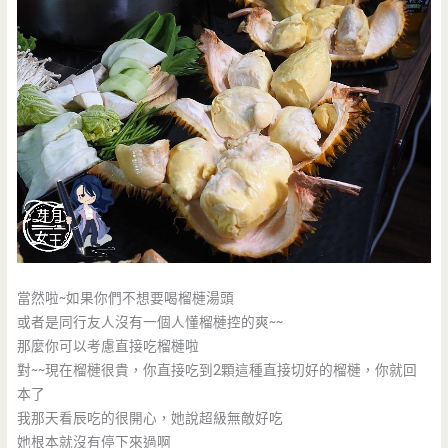
當然啦~如果你們不想要喝榴槤湯頭
或者是同行友人沒有一個人懂榴槤控的爽~~
那麼你可以考慮直接吃榴槤啦
對~~現在榴槤很貴，你直接吃到2顆這種直接切好的榴槤，你就回
本了
我那天看辰吃的很開心，她說超級無敵好吃
她根本就沒有停下來過啊