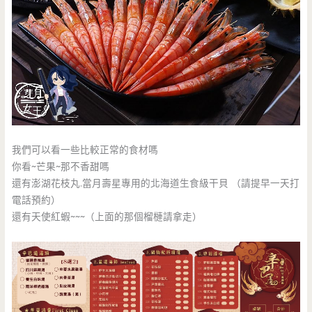
我們可以看一些比較正常的食材嗎
你看~芒果~那不香甜嗎
還有澎湖花枝丸.當月壽星專用的北海道生食級干貝 （請提早一天打
電話預約）
還有天使紅蝦~~~（上面的那個榴槤請拿走）