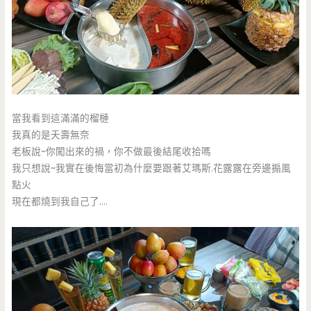
當我看到這滿滿的榴槤
我真的是夭壽無奈
老板說~你闖出來的禍，你不做最後結尾收拾嗎
我只想說~我實在後悔當初為什麼要跟著艾瑪斯.花露露在旁邊搧風
點火
現在都燒到我自己了….