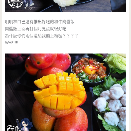
明明林口巴適有推出好吃的和牛肉醬飯
肉醬飯上面再打個月見蛋就很好吃
為什麼你們兩個還給我舖上榴槤？？？？
WHF!!!!