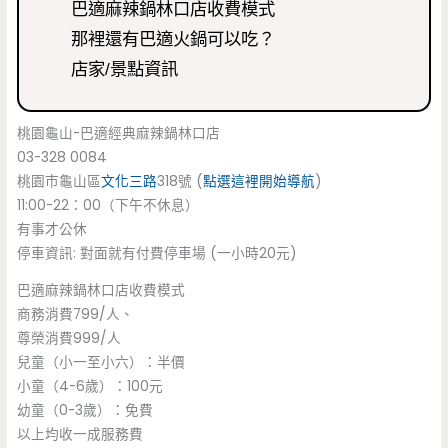
巴適麻辣鍋林口店收費模式
那裡還有巴適火鍋可以吃？
店家/景點資訊
桃園龜山-巴適經典麻辣鍋林口店
03-328 0084
桃園市龜山區
文化三路
318號 (
點選這裡開始導航
)
11:00-22：00（下午不休息）
有事才公休
停車資訊: 對面就有付費停車場 (一小時20元)
巴適麻辣鍋林口店收費模式
商務消費799/人、
尊榮消費999/人
兒童（小一至小六）：半價
小童（4-6歲）：100元
幼童（0-3歲）：免費
以上均收一成服務費