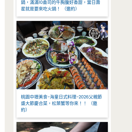
鍋，滿滿10盎司的牛胸腹好香甜，當日壽
星就是要來吃火鍋！ （邀約）
桃園中壢美食-海童日式料理-2026父親節
盛大節慶合菜，松葉蟹等你來！！ （邀
約）