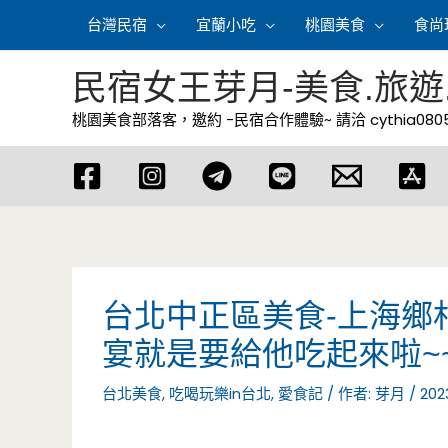
跳
台灣民宿
宜蘭小吃
桃園美食
食尚
至
主
民宿女王芽月-美食.旅遊
要
桃園美食部落客，邀約 -民宿合作體驗~ 請洽
cythia08
內
容
台北中正區美食-上海鄉
宴就是要給他吃起來啦~
台北美食
,
吃喝玩樂in台北
,
愛食記
/ 作者:
芽月
/
202