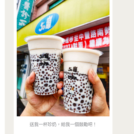
送我一杯珍奶，給我一個鼓勵吧！