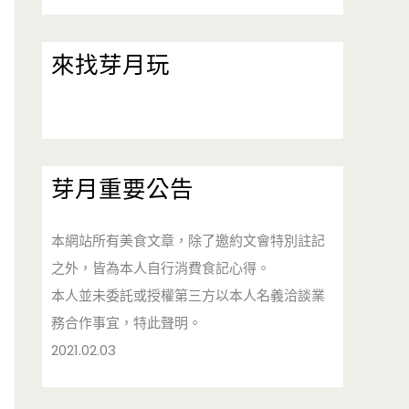
來找芽月玩
芽月重要公告
本網站所有美食文章，除了邀約文會特別註記
之外，皆為本人自行消費食記心得。
本人並未委託或授權第三方以本人名義洽談業
務合作事宜，特此聲明。
2021.02.03