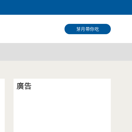
搜
尋
芽月帶你吃
廣告