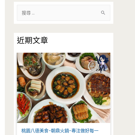
搜
尋
關
鍵
近期文章
字
:
桃園八德美食-朝鼎火鍋-專注做好每一