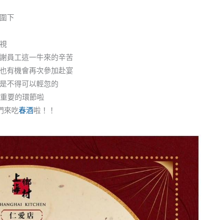
圍下
視
謝員工這一牛來的辛苦
也有機會再次參加赴宴
是不得可以輕忽的
很重要的環節啦
們來吃
春酒
啦！！