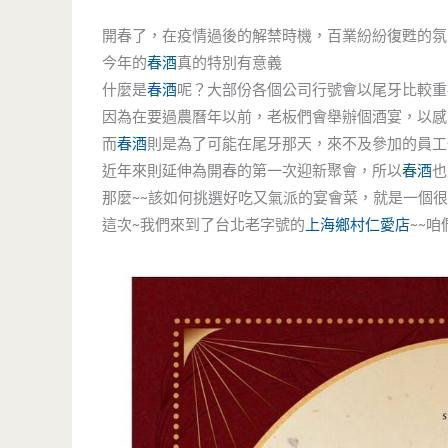
開春了，在疫情過後的解禁時機，百業紛紛復甦的氛
今年的
春酒
真的特別有意義
什麼是
春酒
呢？大部份各個公司行號會以尾牙比較重
因為在要過農曆年以前，老板們會舉辦個酒宴，以感
而
春酒
則是為了可能在尾牙那天，來不及參加的員工
近年來則延伸為開春的第一次迎新聚會，所以
春酒
也
那麼~~該如何挑選好吃又氣派的宴會菜，就是一個
這次~我們來到了台北老字號的
上海鄉村
仁愛店
~~咱