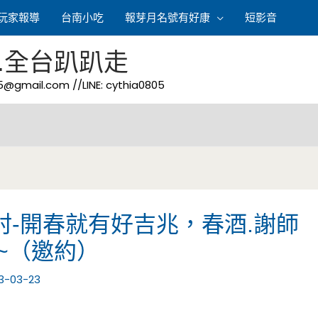
玩家報導
台南小吃
報芽月名號有好康
短影音
.全台趴趴走
05@gmail.com
//LINE: cythia0805
村-開春就有好吉兆，春酒.謝師
~（邀約）
3-03-23