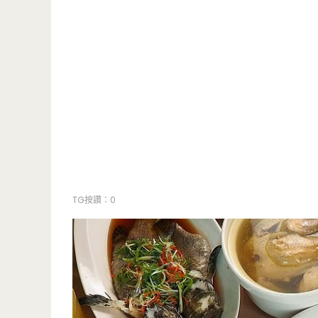
TG按讚：0