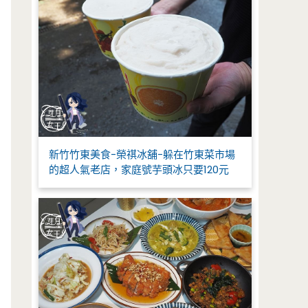
新竹竹東美食-榮祺冰舖-躲在竹東菜市場
的超人氣老店，家庭號芋頭冰只要120元