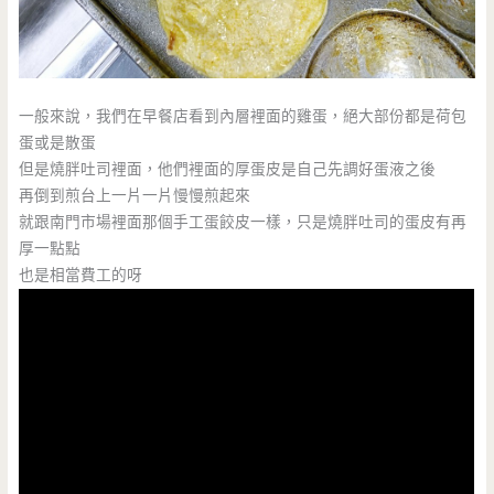
一般來說，我們在早餐店看到內層裡面的雞蛋，絕大部份都是荷包
蛋或是散蛋
但是燒胖吐司裡面，他們裡面的厚蛋皮是自己先調好蛋液之後
再倒到煎台上一片一片慢慢煎起來
就跟南門市場裡面那個手工蛋餃皮一樣，只是燒胖吐司的蛋皮有再
厚一點點
也是相當費工的呀