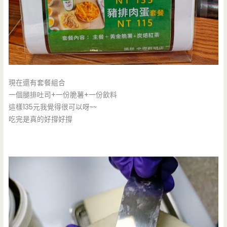
現在還有套餐組合
一個腿排吐司+一份脆薯+一份飲料
這樣135元我覺得很可以呀~~
吃完是真的好撐好撐