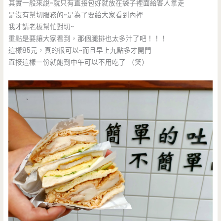
其實一般來說~就只有直接包好就放在袋子裡面給客人拿走
是沒有幫切服務的~是為了要給大家看到內裡
我才請老板幫忙對切~
重點是要讓大家看到，那個腿排也太多汁了吧！！！
這樣85元，真的很可以~而且早上九點多才開門
直接這樣一份就飽到中午可以不用吃了 （笑）