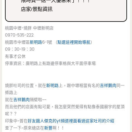
限時買一送一大優惠來了！！！
店家/景點資訊
桃園中壢-燒胖 中壢新明店
0970-535-222
桃園市中壢區
新明路
6-1號 （
點選這裡開始導航
）
09：30-19：30
有事才公休
停車資訊：廣明路上有路邊停車格與大平面停車場
燒胖吐司的位置，就在
新明路
上，跟中壢相當有名的
吉祥鵝肉
同一
條路上
就在
吉祥鵝肉
隔壁啦~~
而且他們的店面有點可愛，我怎麼突然覺得有點像泰國廟宇的屋頂
呢？？
印象中~曾在
好友餓人傑克的yt頻道裡面看過這家吐司的介紹
查了一下~原來總店在
新豐
啊！！