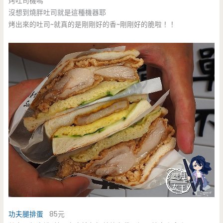
烤吐司機嗎
沒想到燒胖吐司就是這種機器耶
烤出來的吐司~就真的是剛剛好的香~剛剛好的脆啦！！
功夫腿排蛋
85元