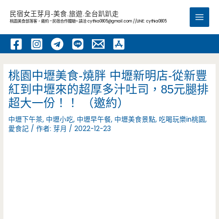
跳
民宿女王芽月-美食.旅遊.全台趴趴走
至
桃園美食部落客，邀約 -民宿合作體驗~ 請洽
cythia0805@gmail.com
//LINE: cythia0805
Main
主
要
Men
內
容
桃園中壢美食-燒胖 中壢新明店-從新豐
紅到中壢來的超厚多汁吐司，85元腿排
超大一份！！ （邀約）
中壢下午茶
,
中壢小吃
,
中壢早午餐
,
中壢美食景點
,
吃喝玩樂in桃園
,
愛食記
/ 作者:
芽月
/
2022-12-23