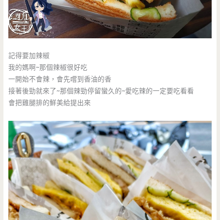
記得要加辣椒
我的媽啊~那個辣椒很好吃
一開始不會辣，會先嚐到香油的香
接著後勁就來了~那個辣勁停留蠻久的~愛吃辣的一定要吃看看
會把雞腿排的鮮美給提出來