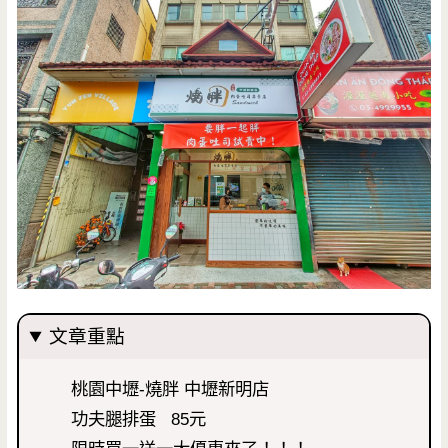
文章重點
桃園中壢-燒胖 中壢新明店
功夫腿排蛋 85元