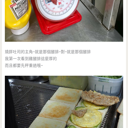
燒胖吐司的主角~就是那個腿排~對~就是那個腿排
我第一次看到雞腿排這麼厚的
而且都要先秤重過哦~