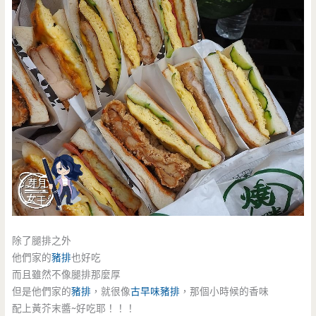
除了腿排之外
他們家的
豬排
也好吃
而且雖然不像腿排那麼厚
但是他們家的
豬排
，就很像
古早味
豬排
，那個小時候的香味
配上黃芥末醬~好吃耶！！！