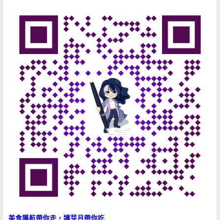
美食導航帶你走，讓芽月帶你吃