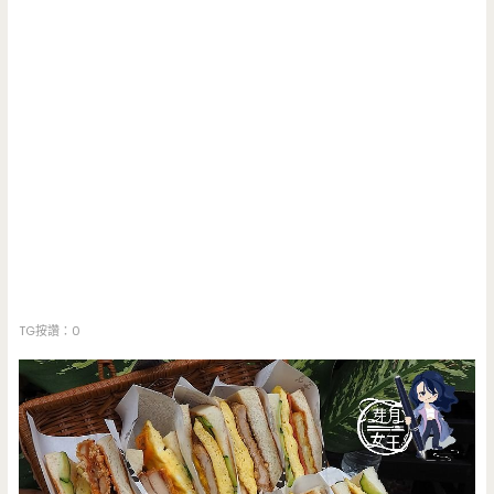
TG按讚：0