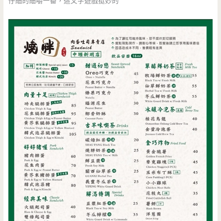
仔細的細嚼一番，這文字遊戲挺妙的