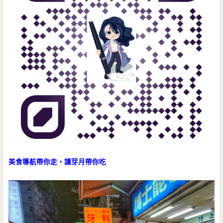
美食導航帶你走，讓芽月帶你吃