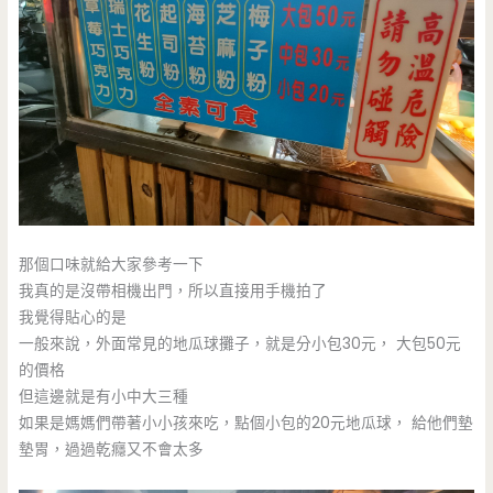
那個口味就給大家參考一下
我真的是沒帶相機出門，所以直接用手機拍了
我覺得貼心的是
一般來說，外面常見的地瓜球攤子，就是分小包30元， 大包50元
的價格
但這邊就是有小中大三種
如果是媽媽們帶著小小孩來吃，點個小包的20元地瓜球， 給他們墊
墊胃，過過乾癮又不會太多