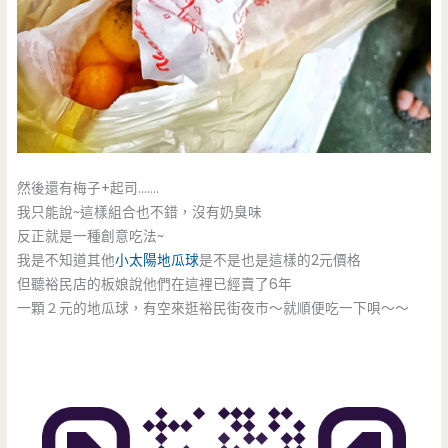
然後還有梅子+起司…….
我只能說~這樣組合也不錯，沒有奶臭味
反正就是一種創意吃法~
我是不知道其他
小太陽地瓜球
是不是也是這樣的2元價格
但聽裕民店的板娘說他們在這裡已經賣了6年
一顆２元的地瓜球，有空來逛裕民街夜市～就順便吃一下唄～～