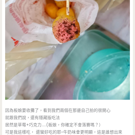
因為板娘要收攤了，看到我們兩個在那邊自己拍的很開心
就跟我們說，還有隱藏版吃法
居然是草莓+巧克力…..(板娘，你確定不會落賽嗎？）
可是我這樣吃， 還蠻好吃的耶~牛奶味會更明顯，這是誰想出來