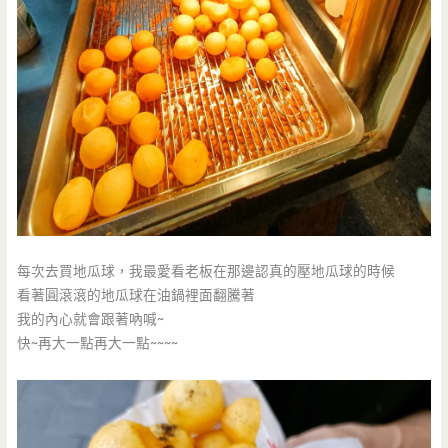
每次去買地瓜球，我最愛看老板在那邊認真的壓地瓜球的時候
看著圓滾滾的地瓜球在油鍋裡面翻騰著
我的內心就會跟著吶喊~
快~再大一點再大一點~~~~