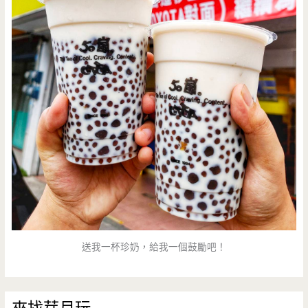
送我一杯珍奶，給我一個鼓勵吧！
來找芽月玩