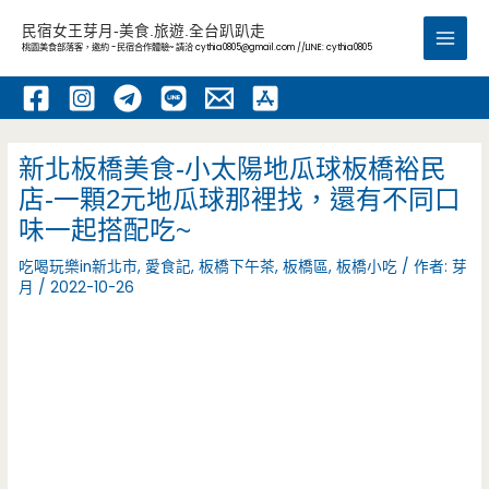
跳
民宿女王芽月-美食.旅遊.全台趴趴走
至
桃園美食部落客，邀約 -民宿合作體驗~ 請洽
cythia0805@gmail.com
//LINE: cythia0805
Main
主
要
Men
內
容
新北板橋美食-小太陽地瓜球板橋裕民
店-一顆2元地瓜球那裡找，還有不同口
味一起搭配吃~
吃喝玩樂in新北市
,
愛食記
,
板橋下午茶
,
板橋區
,
板橋小吃
/ 作者:
芽
月
/
2022-10-26