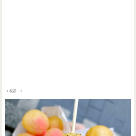
TG按讚：0