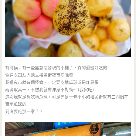
有時候，有一些無意間發現的小攤子，真的還蠻好吃的
像這次跟友人跑去裕民街夜市吃晚餐
我逛夜市就有個怪癖，一定要吃地瓜球或是炸鳥蛋
兩者取其一，不然我就會渾身不對勁~（我貪吃）
這次我就是想吃地瓜球，可是光是一條小小的裕民街就有三四攤在
賣地瓜球的
到底要吃那一家？？