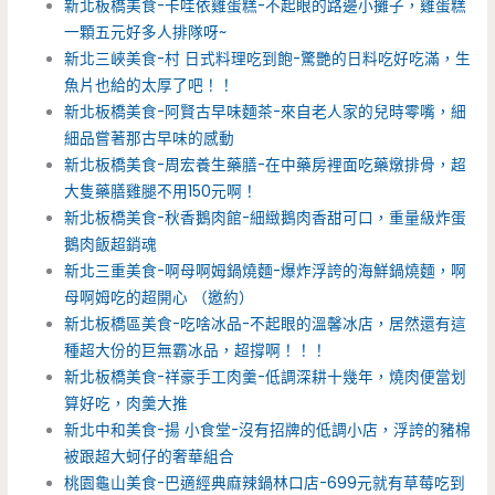
新北板橋美食-卡哇依雞蛋糕-不起眼的路邊小攤子，雞蛋糕
一顆五元好多人排隊呀~
新北三峽美食-村 日式料理吃到飽-驚艷的日料吃好吃滿，生
魚片也給的太厚了吧！！
新北板橋美食-阿賢古早味麵茶-來自老人家的兒時零嘴，細
細品嘗著那古早味的感動
新北板橋美食-周宏養生藥膳-在中藥房裡面吃藥燉排骨，超
大隻藥膳雞腿不用150元啊！
新北板橋美食-秋香鵝肉館-細緻鵝肉香甜可口，重量級炸蛋
鵝肉飯超銷魂
新北三重美食-啊母啊姆鍋燒麵-爆炸浮誇的海鮮鍋燒麵，啊
母啊姆吃的超開心 （邀約）
新北板橋區美食-吃啥冰品-不起眼的溫馨冰店，居然還有這
種超大份的巨無霸冰品，超撐啊！！！
新北板橋美食-祥豪手工肉羹-低調深耕十幾年，燒肉便當划
算好吃，肉羹大推
新北中和美食-揚 小食堂-沒有招牌的低調小店，浮誇的豬棉
被跟超大蚵仔的奢華組合
桃園龜山美食-巴適經典麻辣鍋林口店-699元就有草莓吃到