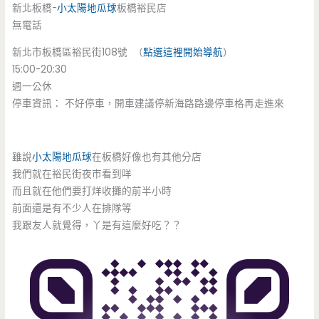
新北板橋-
小太陽地瓜球
板橋裕民店
無電話
新北市板橋區裕民街108號 （
點選這裡開始導航
）
15:00-20:30
週一公休
停車資訊： 不好停車，開車建議停新海路路邊停車格再走進來
雖說
小太陽地瓜球
在板橋好像也有其他分店
我們就在裕民街夜市看到咩
而且就在他們要打烊收攤的前半小時
前面還是有不少人在排隊等
我跟友人就覺得，丫是有這麼好吃？？