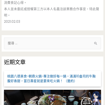
消費食記心得。
本人並未委託或授權第三方以本人名義洽談業務合作事宜，特此聲
明。
2021.02.03
搜
尋
關
鍵
近期文章
字
:
桃園八德美食-朝鼎火鍋-專注做好每一鍋，滿滿10盎司的牛胸
腹好香甜，當日壽星就是要來吃火鍋！ （邀約）