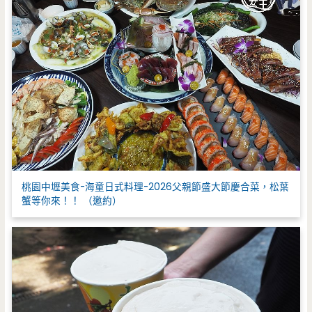
桃園中壢美食-海童日式料理-2026父親節盛大節慶合菜，松葉
蟹等你來！！ （邀約）