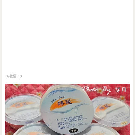
TG按讚：0