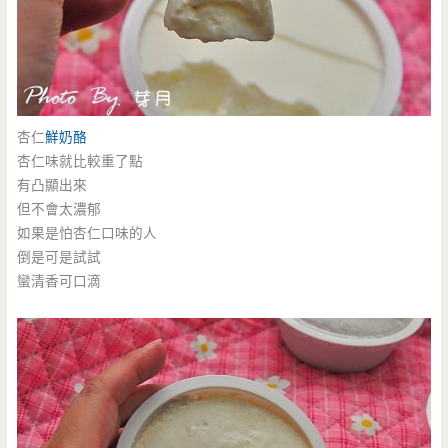
杏仁
鮮奶酪
杏仁味就比較重了點
有凸顯出來
但不會太濃郁
如果是怕杏仁口味的人
倒是可是試試
蠻清香可口滴