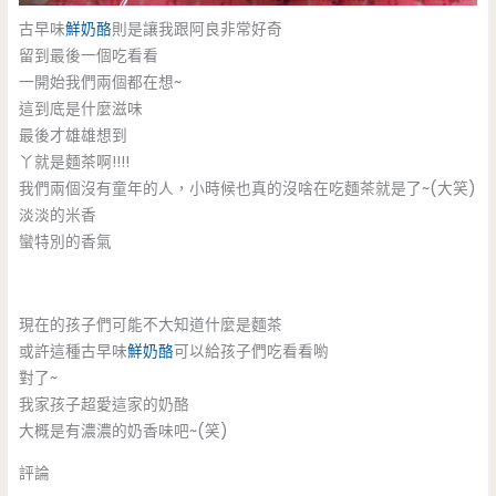
古早味
鮮奶酪
則是讓我跟阿良非常好奇
留到最後一個吃看看
一開始我們兩個都在想~
這到底是什麼滋味
最後才雄雄想到
丫就是麵茶啊!!!!
我們兩個沒有童年的人，小時候也真的沒啥在吃麵茶就是了~(大笑)
淡淡的米香
蠻特別的香氣
現在的孩子們可能不大知道什麼是麵茶
或許這種古早味
鮮奶酪
可以給孩子們吃看看喲
對了~
我家孩子超愛這家的奶酪
大概是有濃濃的奶香味吧~(笑)
評論