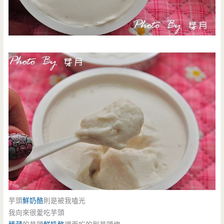
芋頭
鮮奶酪
則是被我嗑光
我向來很愛吃芋頭