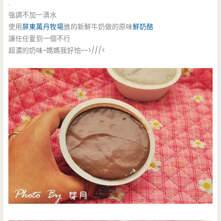
.
強調不加一滴水
使用
屏東
萬丹牧場
進的新鮮牛奶做的原味
鮮奶酪
讓任任愛到一個不行
超濃的奶味~媽媽我好怕~~>///<