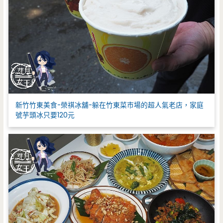
新竹竹東美食-榮祺冰舖-躲在竹東菜市場的超人氣老店，家庭
號芋頭冰只要120元