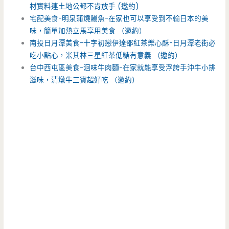
材實料連土地公都不肯放手 (邀約)
宅配美食-明泉蒲燒鰻魚-在家也可以享受到不輸日本的美
味，簡單加熱立馬享用美食 （邀約）
南投日月潭美食-十字初戀伊達邵紅茶樂心酥-日月潭老街必
吃小點心，米其林三星紅茶低糖有意義 （邀約）
台中西屯區美食-洄味牛肉麵-在家就能享受浮誇手沖牛小排
滋味，清燉牛三寶超好吃 （邀約）