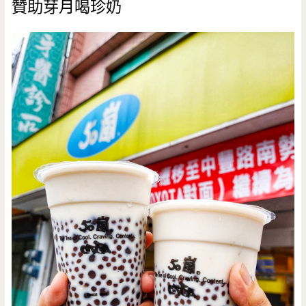
贊助芽月喝珍奶