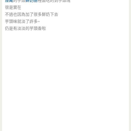
臻藏
的芋頭
鮮奶酪
裡面吃的到芋頭塊
很是實在
不過也因為加了很多鮮奶下去
芋頭味就淡了許多~
仍是有淡淡的芋頭香啦