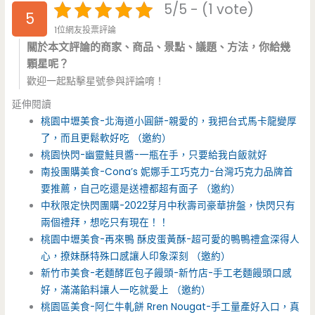
5/5 - (1 vote)
5
1位網友投票評論
關於本文評論的商家、商品、景點、議題、方法，你給幾
顆星呢？
歡迎一起點擊星號參與評論唷！
延伸閱讀
桃園中壢美食-北海道小圓餅-親愛的，我把台式馬卡龍變厚
了，而且更鬆軟好吃 （邀約）
桃園快閃-幽靈鮭貝醬-一瓶在手，只要給我白飯就好
南投團購美食-Cona’s 妮娜手工巧克力-台灣巧克力品牌首
要推薦，自己吃還是送禮都超有面子 （邀約）
中秋限定快閃團購-2022芽月中秋壽司豪華拚盤，快閃只有
兩個禮拜，想吃只有現在！！
桃園中壢美食-再來鴨 酥皮蛋黃酥-超可愛的鴨鴨禮盒深得人
心，撩妹酥特殊口感讓人印象深刻 （邀約）
新竹市美食-老麵酵匠包子饅頭-新竹店-手工老麵饅頭口感
好，滿滿餡料讓人一吃就愛上 （邀約）
桃園區美食-阿仁牛軋餅 Rren Nougat-手工量產好入口，真