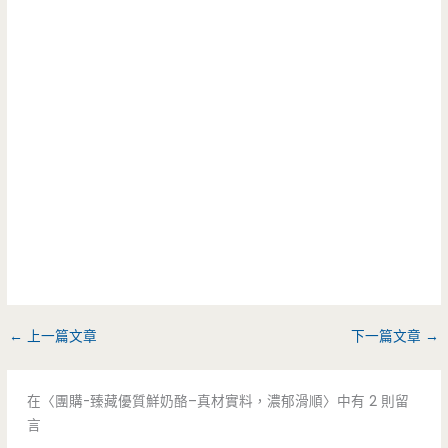
←
上一篇文章
下一篇文章
→
在〈團購-臻藏優質鮮奶酪–真材實料，濃郁滑順〉中有 2 則留
言