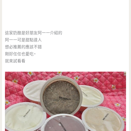
這家奶酪是好朋友阿一一介紹的
阿一一可是甜點達人
想必推薦的應該不錯
剛好任任也愛吃~
就來試看看