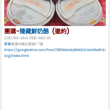
團購-
臻藏
鮮奶酪
(邀約)
(08)789-4641 0916-683-311
屏東
縣潮州鎮光華路1-7號
https://googledrive.com/host/0B0MdvNnj1bkKb3JXeGRsNFdJ
Szg/index.html