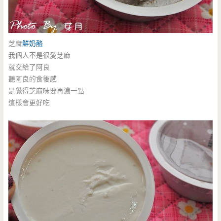
芝麻
鮮奶酪
我個人不是很愛芝麻
就交給了阿良
聽阿良的食後感
是覺得芝麻味要再濃一點
這樣會更好吃