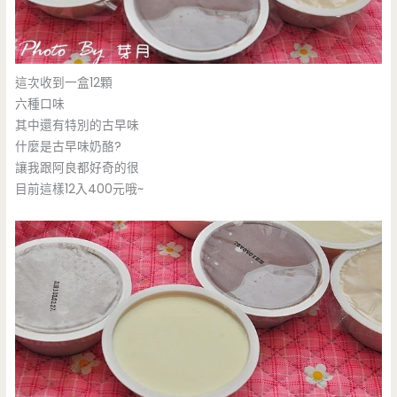
這次收到一盒12顆
六種口味
其中還有特別的古早味
什麼是古早味奶酪?
讓我跟阿良都好奇的很
目前這樣12入400元哦~