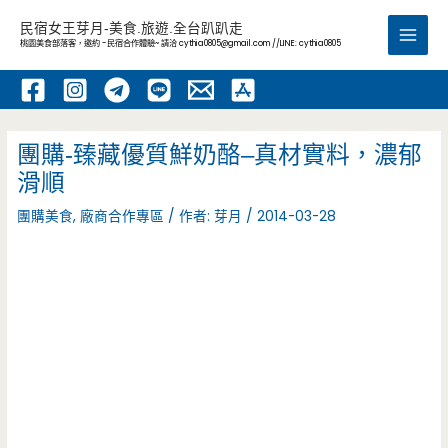
跳
民宿女王芽月-美食.旅遊.全台趴趴走
至
桃園美食部落客，邀約 -民宿合作體驗~ 請洽
cythia0805@gmail.com
//LINE: cythia0805
Main
主
要
Men
內
容
團購-臻藏優質鮮奶酪–真材實料，濃郁
滑順
團購美食
,
廠商合作專區
/ 作者:
芽月
/
2014-03-28