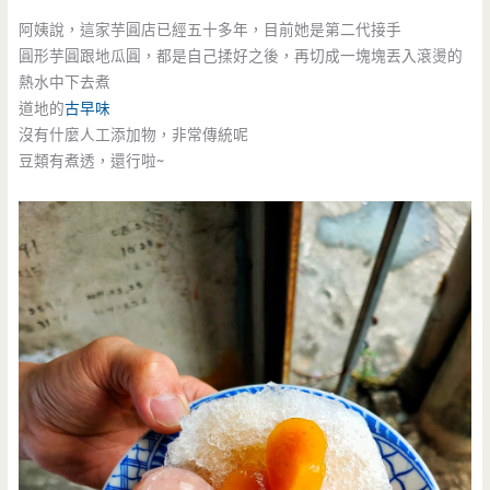
阿姨說，這家芋圓店已經五十多年，目前她是第二代接手
圓形芋圓跟地瓜圓，都是自己揉好之後，再切成一塊塊丟入滾燙的
熱水中下去煮
道地的
古早味
沒有什麼人工添加物，非常傳統呢
豆類有煮透，還行啦~