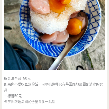
綜合清芋圓 50元
如果你不愛吃豆類的話，可以挑這種只有芋圓跟地瓜圓配清冰的選
擇
一樣是50元
但芋圓跟地瓜圓的份量會多一點點