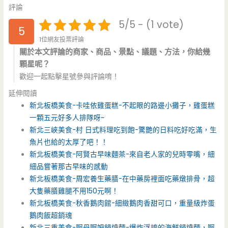
評論
5/5 - (1 vote)
5
1位網友投票評論
關於本文評論的商家、商品、景點、議題、方法，你給幾
顆星呢？
歡迎一起點擊星號參與評論唷！
延伸閱讀
新北板橋美食-卡哇依雞蛋糕-不起眼的路邊小攤子，雞蛋糕
一顆五元好多人排隊呀~
新北三峽美食-村 日式料理吃到飽-驚艷的日料吃好吃滿，生
魚片也給的太厚了吧！！
新北板橋美食-阿賢古早味麵茶-來自老人家的兒時零嘴，細
細品嘗著那古早味的感動
新北板橋美食-周宏養生藥膳-在中藥房裡面吃藥燉排骨，超
大隻藥膳雞腿不用150元啊！
新北板橋美食-秋香鵝肉館-細緻鵝肉香甜可口，重量級炸蛋
鵝肉飯超銷魂
新北三重美食-啊母啊姆鍋燒麵-爆炸浮誇的海鮮鍋燒麵，啊