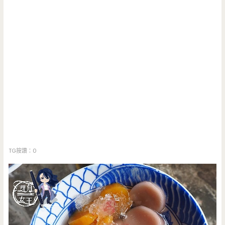
TG按讚：0