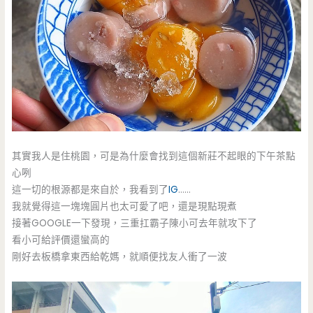
其實我人是住桃園，可是為什麼會找到這個新莊不起眼的下午茶點
心咧
這一切的根源都是來自於，我看到了
IG
……
我就覺得這一塊塊圓片也太可愛了吧，還是現點現煮
接著GOOGLE一下發現，三重扛霸子陳小可去年就攻下了
看小可給評價還蠻高的
剛好去板橋拿東西給乾媽，就順便找友人衝了一波