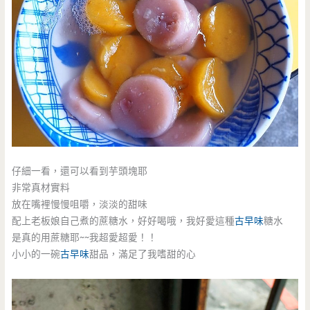
仔細一看，還可以看到芋頭塊耶
非常真材實料
放在嘴裡慢慢咀嚼，淡淡的甜味
配上老板娘自己煮的蔗糖水，好好喝哦，我好愛這種
古早味
糖水
是真的用蔗糖耶~~我超愛超愛！！
小小的一碗
古早味
甜品，滿足了我嗜甜的心