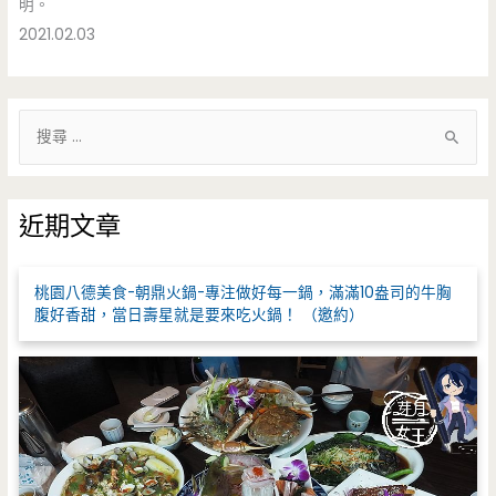
明。
2021.02.03
搜
尋
關
鍵
近期文章
字
:
桃園八德美食-朝鼎火鍋-專注做好每一鍋，滿滿10盎司的牛胸
腹好香甜，當日壽星就是要來吃火鍋！ （邀約）