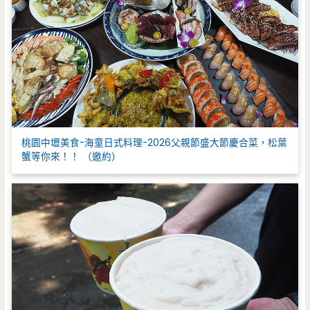
桃園中壢美食-海童日式料理-2026父親節盛大節慶合菜，松葉
蟹等你來！！ （邀約）