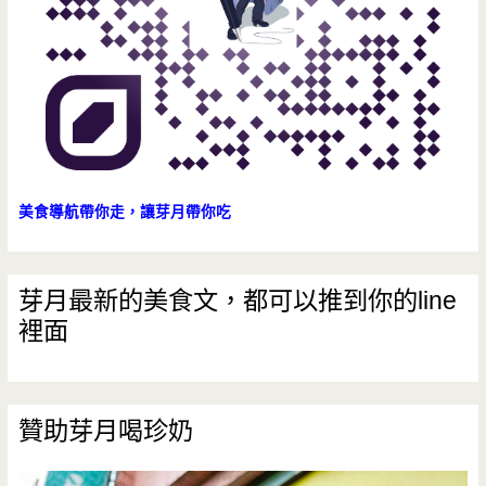
美食導航帶你走，讓芽月帶你吃
芽月最新的美食文，都可以推到你的line
裡面
贊助芽月喝珍奶