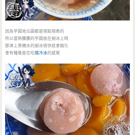
因為芋圓地瓜圓都是現點現煮的
所以當熱騰騰的芋圓放在剉冰上時
那淋上黑糖水的剉冰很快就會融化
會有種像是在吃
燒冷冰
的感覺