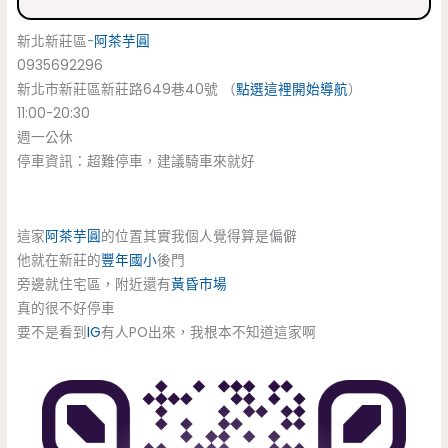
新北新莊區-
阿茶芋圓
0935692296
新北市新莊區新莊路649巷40號 （
點選這裡開始導航
）
11:00-20:30
週一公休
停車資訊：超難停車，建議騎車來就好
這家
阿茶芋圓
的位置其實我個人覺得算是偏僻
他就在新莊的
豐年國小
後門
旁邊就住宅區，附近還有
黃昏市場
真的很不好停車
要不是看到
IG
有人PO出來，我根本不知道這家啊