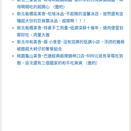
母啊姆吃的超開心 （邀約）
新北板橋區美食-吃啥冰品-不起眼的溫馨冰店，居然還有這
種超大份的巨無霸冰品，超撐啊！！！
新北板橋美食-祥豪手工肉羹-低調深耕十幾年，燒肉便當划
算好吃，肉羹大推
新北中和美食-揚 小食堂-沒有招牌的低調小店，浮誇的豬棉
被跟超大蚵仔的奢華組合
桃園龜山美食-巴適經典麻辣鍋林口店-699元就有草莓吃到
飽，這次還有三個國家的和牛吃爽爽 （邀約）