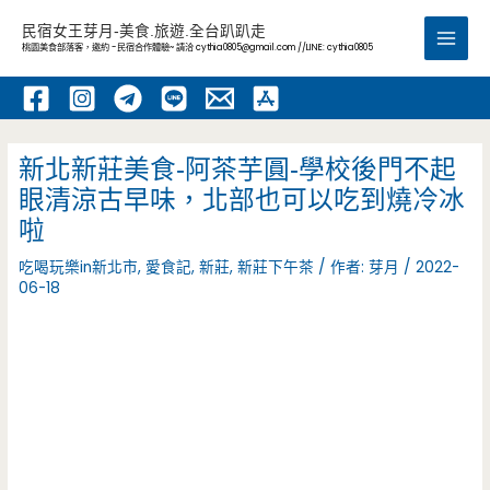
跳
民宿女王芽月-美食.旅遊.全台趴趴走
至
桃園美食部落客，邀約 -民宿合作體驗~ 請洽
cythia0805@gmail.com
//LINE: cythia0805
Main
主
要
Men
內
容
新北新莊美食-阿茶芋圓-學校後門不起
眼清涼古早味，北部也可以吃到燒冷冰
啦
吃喝玩樂in新北市
,
愛食記
,
新莊
,
新莊下午茶
/ 作者:
芽月
/
2022-
06-18