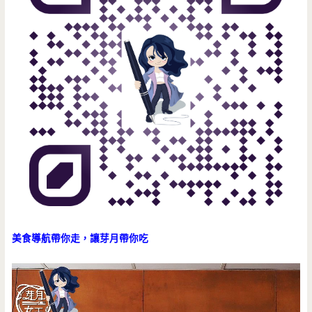
美食導航帶你走，讓芽月帶你吃