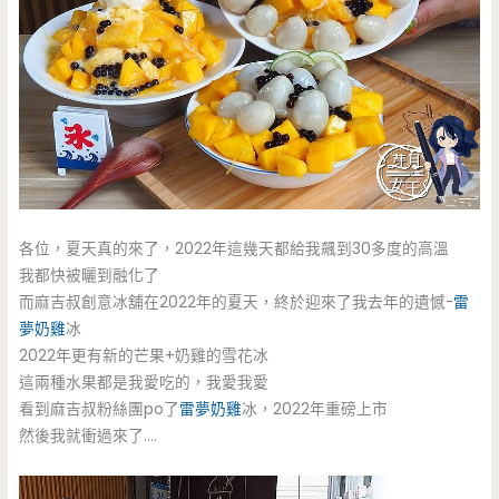
各位，夏天真的來了，2022年這幾天都給我飆到30多度的高溫
我都快被曬到融化了
而麻吉叔創意冰舖在2022年的夏天，終於迎來了我去年的遺憾-
雷
夢奶雞
冰
2022年更有新的芒果+奶雞的雪花冰
這兩種水果都是我愛吃的，我愛我愛
看到麻吉叔粉絲團po了
雷夢奶雞
冰，2022年重磅上市
然後我就衝過來了….