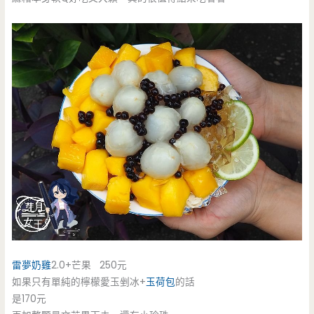
雷夢奶雞
2.0+芒果 250元
如果只有單純的檸檬愛玉剉冰+
玉荷包
的話
是170元