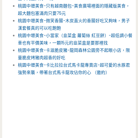
桃園中壢美食-只有越南麵包-美食廣場裡面的隱藏版美食，
超大麵包塞滿肉只要75元
桃園中壢美食-微笑香腸-木炭直火的香腸好吃又夠味，男子
漢套餐真的可以吃飽飽
桃園中壢美食-小當家（韭菜盒 蘿蔔絲 紅豆餅）-超低調小餐
車也有平價美味，一顆15元的韭菜盒是要那裡找
桃園中壢美食-卡滋脆皮豬-龍岡森林公園旁不起眼小店，限
量脆皮烤豬肉超香的好吃
桃園中壢美食-卡比拉拉台式馬卡龍專賣店-超可愛的水豚君
強勢來襲，帶著台式馬卡龍攻佔你的心 （邀約）