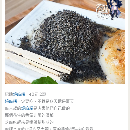
招牌
燒麻糬
40元 2顆
燒麻糬
一定要吃，不管是冬天還是夏天
麻吉叔的
燒麻糬
是店家他們自己做的
那個花生的香氣非常的濃郁
芝麻吃起來是還帶點甜味的
麻糬本身軟Q好吃又大顆，真的很值得點來吃看看