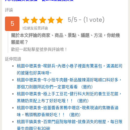
評論
5/5 - (1 vote)
5
1位網友投票評論
關於本文評論的商家、商品、景點、議題、方法，你給幾
顆星呢？
歡迎一起點擊星號參與評論唷！
延伸閱讀
桃園中壢美食-喫餅兵-內壢小巷子裡面有驚喜包，滿滿起司
的披薩包好美味呀~
桃園中壢美食-牛小恬牛肉麵-新品酸辣湯好喝順口料好多，
那個刀削麵拜託你們一定要吃看看 （邀約）
桃園中壢美食-極上手工豆花-健行科大附近的養生豆花館，
黑糖奶茶配上布丁好好吃哦！！ （邀約）
桃園中壢美食-追蕾醬香黑鴨中壢店-現煮現滷的焦糖香滷
味，鴨頭鴨脖香辣好吃！！ （邀約）
桃園平鎮美食-百樂門庭院咖啡館-就像消失的樹屋，每日限
量牛肉麵只有30碗