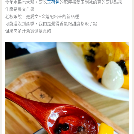
今年水果也大漲，要吃
玉荷包
的配檸檬愛玉剉冰的真的要快點來
什麼是曼文芒果
老板娘說，是愛文+金煌配出來的新品種
可能還沒到產季，我們是覺得香氣跟甜度都淡了點
但果肉多汁紮實倒是真的