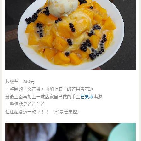
超級芒 230元
一整顆的玉文芒果，再加上底下的芒果雪花冰
最後上面再加上一球店家自己做的手工
芒果冰
淇淋
一整個就是芒芒芒芒
任任超愛這一款耶！！ （他是芒果控）