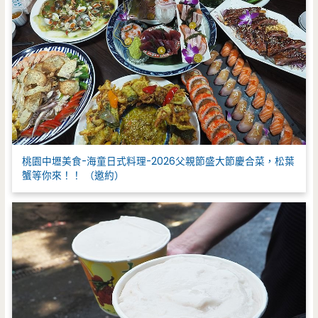
桃園中壢美食-海童日式料理-2026父親節盛大節慶合菜，松葉
蟹等你來！！ （邀約）