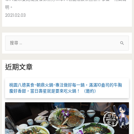
明。
2021.02.03
搜
尋
關
鍵
近期文章
字
:
桃園八德美食-朝鼎火鍋-專注做好每一鍋，滿滿10盎司的牛胸
腹好香甜，當日壽星就是要來吃火鍋！ （邀約）