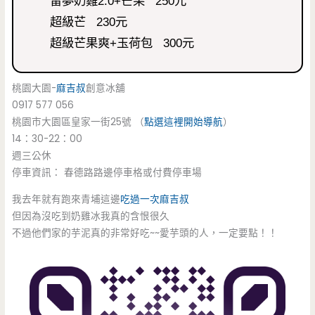
雷夢奶雞2.0+芒果 250元
超級芒 230元
超級芒果爽+玉荷包 300元
桃園大園-
麻吉叔
創意冰舖
0917 577 056
桃園市大園區皇家一街25號 （
點選這裡開始導航
）
14：30-22：00
週三公休
停車資訊： 春德路路邊停車格或付費停車場
我去年就有跑來青埔這邊
吃過一次麻吉叔
但因為沒吃到奶雞冰我真的含恨很久
不過他們家的芋泥真的非常好吃~~愛芋頭的人，一定要點！！