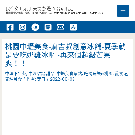
跳
民宿女王芽月-美食.旅遊.全台趴趴走
至
桃園美食部落客，邀約 -民宿合作體驗~ 請洽
cythia0805@gmail.com
//LINE: cythia0805
Main
主
要
Men
內
容
桃園中壢美食-麻吉叔創意冰舖-夏季就
是要吃奶雞冰啊~再來個超級芒果
爽！！
中壢下午茶
,
中壢甜點.甜品
,
中壢美食景點
,
吃喝玩樂in桃園
,
愛食記
,
青埔美食
/ 作者:
芽月
/
2022-06-03