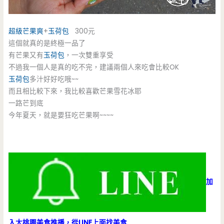
超級芒果爽
+
玉荷包
300元
這個就真的是終極一品了
有芒果又有
玉荷包
，一次雙重享受
不過我一個人是真的吃不完，建議兩個人來吃會比較OK
玉荷包
多汁好好吃哦~~
而且相比較下來，我比較喜歡芒果雪花冰耶
一路芒到底
今年夏天，就是要狂吃芒果啊~~~~
加
入大桃園美食推播，從LINE上面找美食