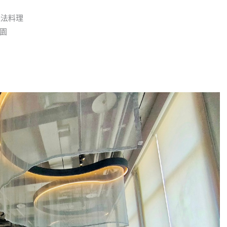
義法料理
園