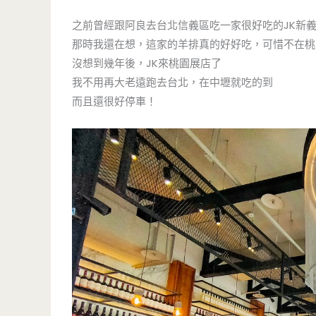
之前曾經跟阿良去台北信義區吃一家很好吃的JK新
那時我還在想，這家的羊排真的好好吃，可惜不在桃
沒想到幾年後，JK來桃園展店了
我不用再大老遠跑去台北，在中壢就吃的到
而且還很好停車！