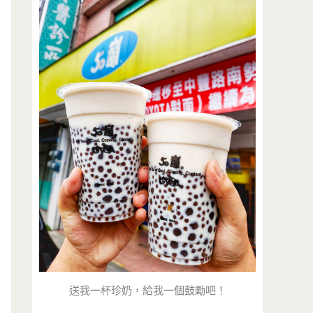
送我一杯珍奶，給我一個鼓勵吧！