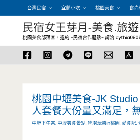
跳
台灣民宿
宜蘭小吃
桃園美食
食尚
至
主
民宿女王芽月-美食.旅遊
要
桃園美食部落客，邀約 -民宿合作體驗~ 請洽
cythia08
內
容
桃園中壢美食-JK Stu
人套餐大份量又滿足，無
中壢下午茶
,
中壢美食景點
,
吃喝玩樂in桃園
,
愛食記
,