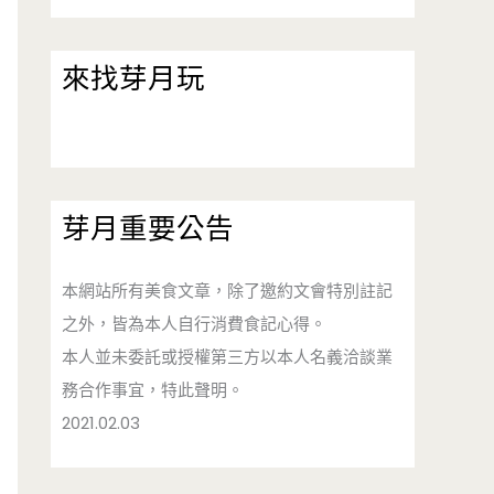
來找芽月玩
芽月重要公告
本網站所有美食文章，除了邀約文會特別註記
之外，皆為本人自行消費食記心得。
本人並未委託或授權第三方以本人名義洽談業
務合作事宜，特此聲明。
2021.02.03