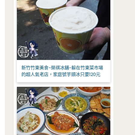
新竹竹東美食-榮祺冰舖-躲在竹東菜市場
的超人氣老店，家庭號芋頭冰只要120元