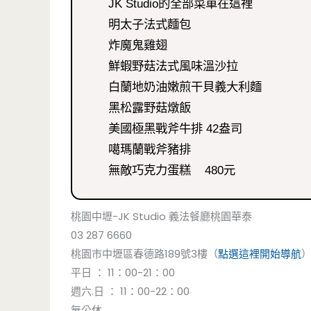
JK Studio的全部菜單在這裡
明太子法式麵包
炸魔鬼雞翅
鮮蝦野菇法式風味溫沙拉
白蘭地奶油嫩煎干貝義大利麵
黑松露野菇燉飯
美國極黑戰斧牛排 42盎司
噶瑪蘭戰斧豬排
無敵巧克力蛋糕 480元
桃園中壢-JK Studio 義法餐廳桃園華泰
03 287 6660
桃園市中壢區春德路189號3樓（
點選這裡開始導航
平日 ： 11：00-21：00
週六.日 ： 11：00-22：00
無公休