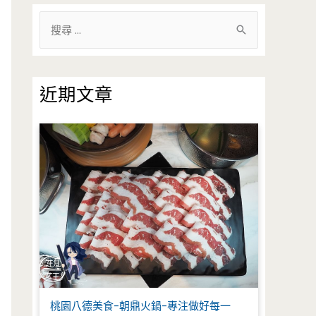
搜
尋
關
鍵
近期文章
字
:
桃園八德美食-朝鼎火鍋-專注做好每一