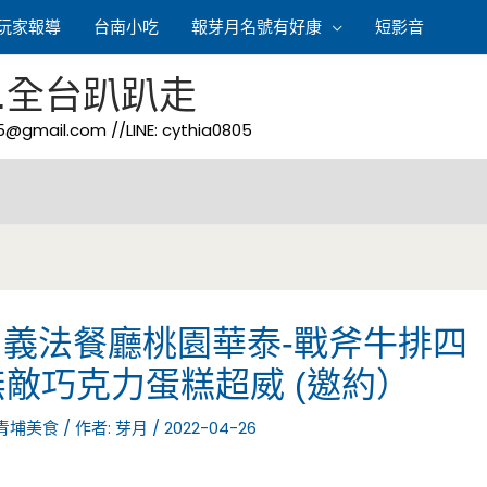
玩家報導
台南小吃
報芽月名號有好康
短影音
.全台趴趴走
05@gmail.com
//LINE: cythia0805
dio 義法餐廳桃園華泰-戰斧牛排四
敵巧克力蛋糕超威 (邀約）
青埔美食
/ 作者:
芽月
/
2022-04-26