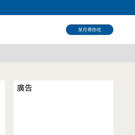
搜
尋
芽月帶你吃
廣告