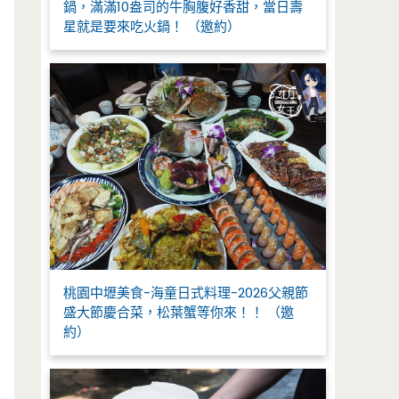
鍋，滿滿10盎司的牛胸腹好香甜，當日壽
星就是要來吃火鍋！ （邀約）
桃園中壢美食-海童日式料理-2026父親節
盛大節慶合菜，松葉蟹等你來！！ （邀
約）