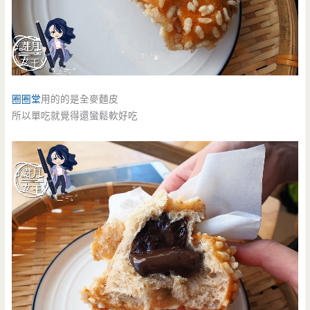
圈圈堂
用的的是全麥麵皮
所以單吃就覺得還蠻鬆軟好吃