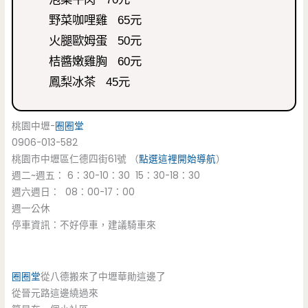
野菜咖哩雞 65元
火腿歐姆蛋 50元
桔醬嫩雞胸 60元
鳳梨冰茶 45元
桃園中壢-
圈圈堂
0906-013-582
桃園市中壢區仁德四街61號 （
點選這裡開始導航
）
週二~週五： 6：30-10：30 15：30-18：30
週六週日： 08：00-17：00
週一公休
停車資訊：不好停車，建議騎車來
圈圈堂
從八德搬來了中壢華勛這邊了
從晉元路這邊繞過來