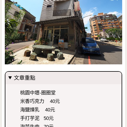
文章重點
桃園中壢-圈圈堂
米香巧克力 40元
海鹽煉乳 40元
手打芋泥 50元
泡菜牛肉 70元