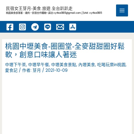
跳
民宿女王芽月-美食.旅遊.全台趴趴走
至
桃園美食部落客，邀約 -民宿合作體驗~ 請洽
cythia0805@gmail.com
//LINE: cythia0805
Main
主
要
Men
內
容
桃園中壢美食-圈圈堂-全麥甜甜圈好鬆
軟，創意口味讓人著迷
中壢下午茶
,
中壢早午餐
,
中壢美食景點
,
內壢美食
,
吃喝玩樂in桃園
,
愛食記
/ 作者:
芽月
/
2021-10-09