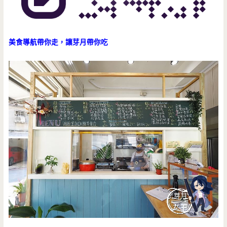
美食導航帶你走，讓芽月帶你吃