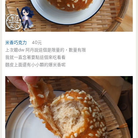
米香巧克力
40元
上次聽dw 阿丹說這個是限量的，數量有限
我就一直念著要點這個來吃看看
麵皮上面還有小小顆的爆米香呢