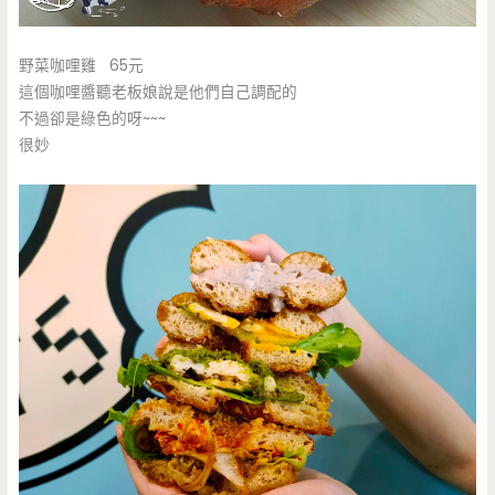
野菜咖哩雞 65元
這個咖哩醬聽老板娘說是他們自己調配的
不過卻是綠色的呀~~~
很妙