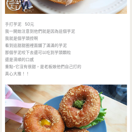
手打芋泥 50元
我一開始注意到他們就是因為這個芋泥
我就是個芋頭控啊
看到這甜甜圈裡面舖了滿滿的芋泥
那個芋泥咬下去還可以吃到芋頭顆粒
還是滑順的口感
重點~它沒有很甜，是老板娘他們自己打的
真心大推！！