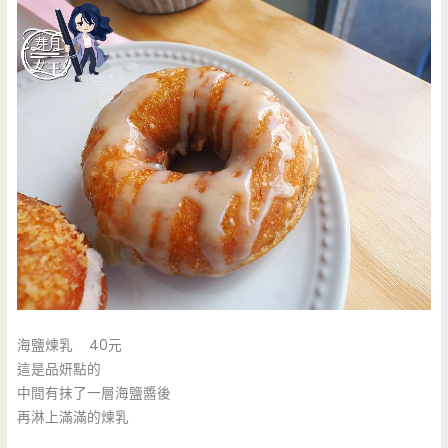
海鹽煉乳 40元
這是品妍點的
中間有抹了一層海鹽醬後
再淋上滿滿的煉乳