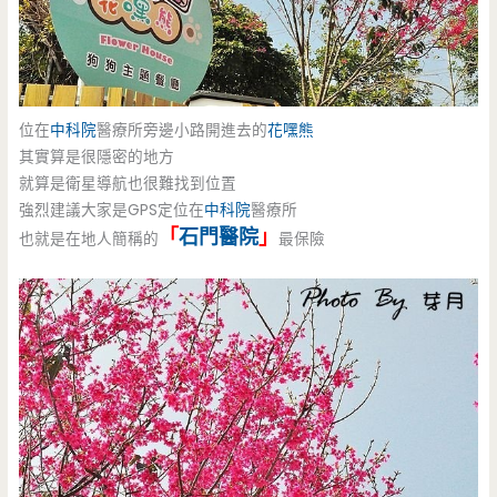
位在
中科院
醫療所旁邊小路開進去的
花嘿熊
其實算是很隱密的地方
就算是衛星導航也很難找到位置
強烈建議大家是GPS定位在
中科院
醫療所
「
石門醫院
」
也就是在地人簡稱的
最保險