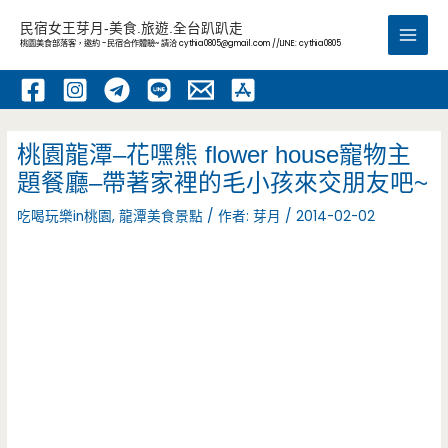
跳
民宿女王芽月-美食.旅遊.全台趴趴走
至
桃園美食部落客，邀約 -民宿合作體驗~ 請洽
cythia0805@gmail.com
//LINE: cythia0805
Main
主
要
Men
內
容
桃園龍潭–花嘿熊 flower house寵物主
題餐廳–帶著家裡的毛小孩來交朋友吧~
吃喝玩樂in桃園
,
龍潭美食景點
/ 作者:
芽月
/
2014-02-02