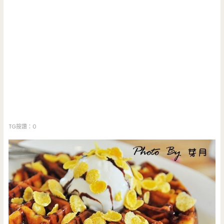
TG按讚：0