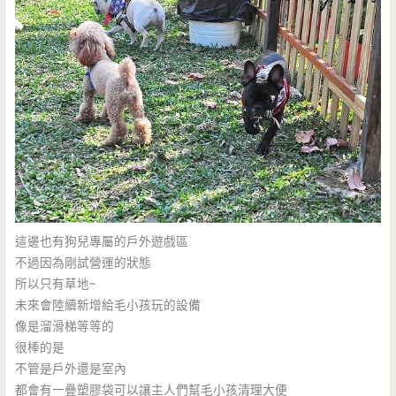
這邊也有狗兒專屬的戶外遊戲區
不過因為剛試營運的狀態
所以只有草地~
未來會陸續新增給毛小孩玩的設備
像是溜滑梯等等的
很棒的是
不管是戶外還是室內
都會有一疊塑膠袋可以讓主人們幫毛小孩清理大便