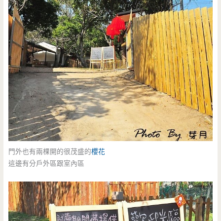
門外也有兩棵開的很茂盛的
櫻花
這邊有分戶外區跟室內區