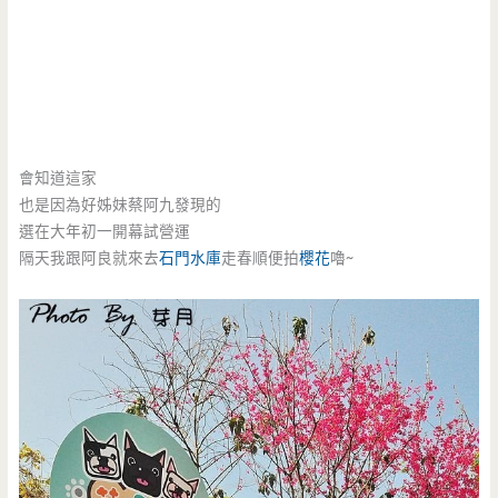
會知道這家
也是因為好姊妹蔡阿九發現的
選在大年初一開幕試營運
隔天我跟阿良就來去
石門水庫
走春順便拍
櫻花
嚕~