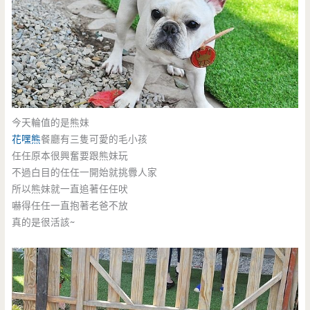
今天輪值的是熊妹
花嘿熊
餐廳有三隻可愛的毛小孩
任任原本很興奮要跟熊妹玩
不過白目的任任一開始就挑釁人家
所以熊妹就一直追著任任吠
嚇得任任一直抱著老爸不放
真的是很活該~