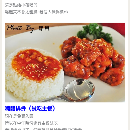
這是點給小孩喝的
喝起來不會太甜膩~我個人覺得還ok
糖醋排骨 (試吃主餐)
現在是免費入園
所以在中午時份還有主餐試吃