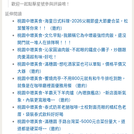
歡迎一起點擊星號參與評論唷！
延伸閱讀
桃園中壢美食-海童日式料理-2026父親節盛大節慶合菜，松
葉蟹等你來！！ （邀約）
桃園中壢美食-文化早點-我願稱它為中壢最強焢肉飯，還沒
開門就一堆人在排隊啊！！！
桃園中壢美食-沁家圓滷肉飯-不起眼的鐵皮小攤子，炒麵跟
肉羹湯超有味~好吃！
桃園中壢美食-滿穗園-想吃酒家菜也可以單點，價格平價又
大器 （邀約）
桃園中壢美食-饗燒肉亭-不用800元就有和牛牛排吃到飽，
就像是在咖啡廳裡面優雅用餐 （邀約）
桃園中壢美食-羊霸天下羊肉爐（內壢旗艦店）-新店面新氣
象，內裝更寬敞嚕~~ （邀約）
桃園中壢美食-泰式奶茶老撾咖啡-士校對面亮眼的橘紅色老
厝，袋裝泰式飲料好好喝
桃園中壢美食-滿穗園 手路台灣菜-5000元合菜份量大，道
道都是硬菜呀~~（邀約）