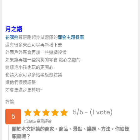
月之語
花嘿熊
算是剛起步試營運的
寵物主題餐廳
還有很多東西可以再新增下去
外面戶外區會再加一些遊戲設備
如果能再加一些狗狗的零食.點心之類的
這樣毛小孩也玩的更開心
也請大家可以多給老板娘建議
讓他們慢慢調整
才會更進步更棒喲~
評論
5/5 - (1 vote)
5
1位網友投票評論
關於本文評論的商家、商品、景點、議題、方法，你給幾
顆星呢？