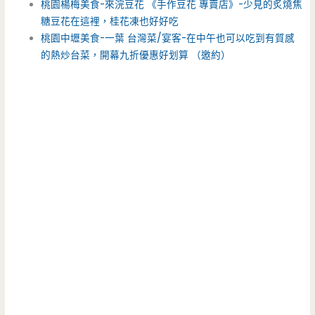
桃園楊梅美食-來浣豆花 《手作豆花 專賣店》-少見的炙燒焦
糖豆花在這裡，桂花凍也好好吃
桃園中壢美食-一葉 台灣菜/宴客-在中午也可以吃到有質感
的熱炒台菜，開幕九折優惠好划算 （邀約）