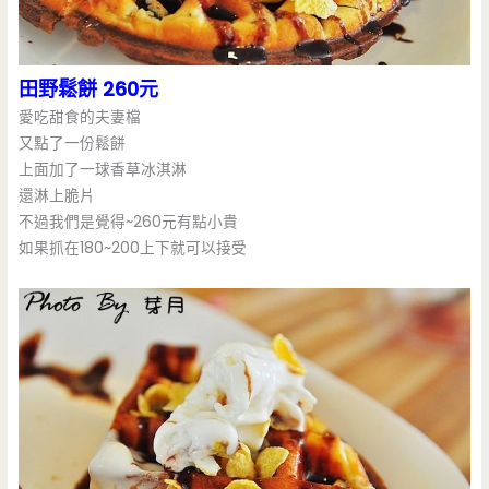
田野鬆餅 260元
愛吃甜食的夫妻檔
又點了一份鬆餅
上面加了一球香草冰淇淋
還淋上脆片
不過我們是覺得~260元有點小貴
如果抓在180~200上下就可以接受