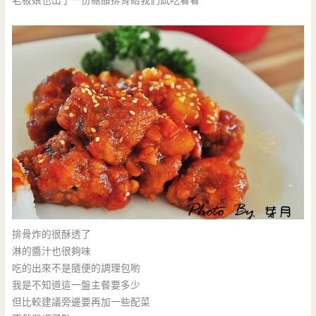
老板娘也出了一份糖醋排骨給我們試吃看看
排骨炸的很酥透了
淋的醬汁也很夠味
吃的出來不是隨便的調理包喲
我是不知道這一盤主餐要多少
但比較建議旁邊要再加一些配菜