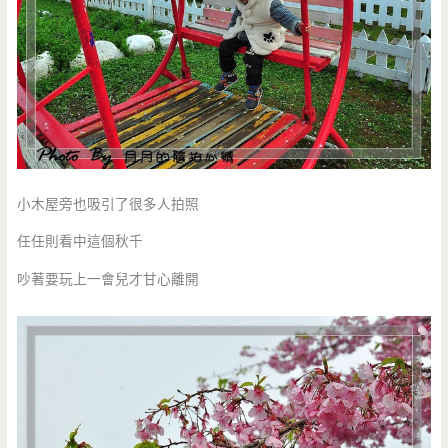
小木屋旁也吸引了很多人拍照
任任則看中這個秋千
吵著要玩上一會兒才甘心離開