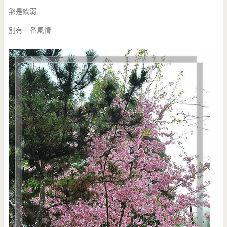
煞是嬌弱
別有一番風情