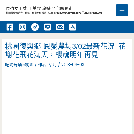
跳
民宿女王芽月-美食.旅遊.全台趴趴走
至
桃園美食部落客，邀約 -民宿合作體驗~ 請洽
cythia0805@gmail.com
//LINE: cythia0805
Main
主
要
Men
內
容
桃園復興鄉-恩愛農場3/02最新花況–花
謝花飛花滿天，櫻魂明年再見
吃喝玩樂in桃園
/ 作者:
芽月
/
2013-03-03