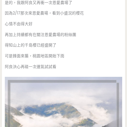
是的，我跟阿良又再衝一次恩愛農場了
因為2/17那次來恩愛農場，看到小盛況的櫻花
心情不由得大好
再加上持續都有在關注恩愛農場的粉絲團
得知山上的千島櫻已經盛開了
可是鋒面來襲，桃園地區開始下雨
阿良決心再碰一次運氣試試看