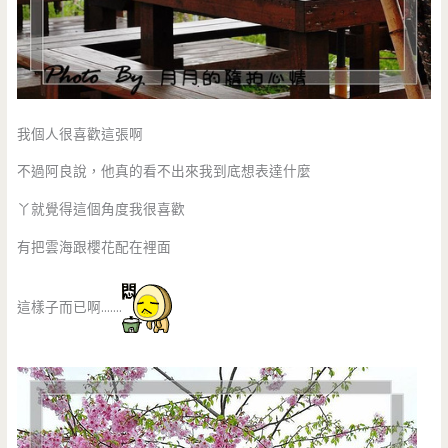
我個人很喜歡這張啊
不過阿良說，他真的看不出來我到底想表達什麼
丫就覺得這個角度我很喜歡
有把雲海跟櫻花配在裡面
這樣子而已啊…….