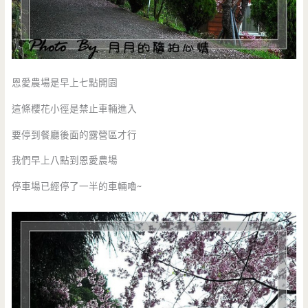
恩愛農場是早上七點開園
這條櫻花小徑是禁止車輛進入
要停到餐廳後面的露營區才行
我們早上八點到恩愛農場
停車場已經停了一半的車輛嚕~