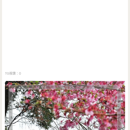
TG按讚：0