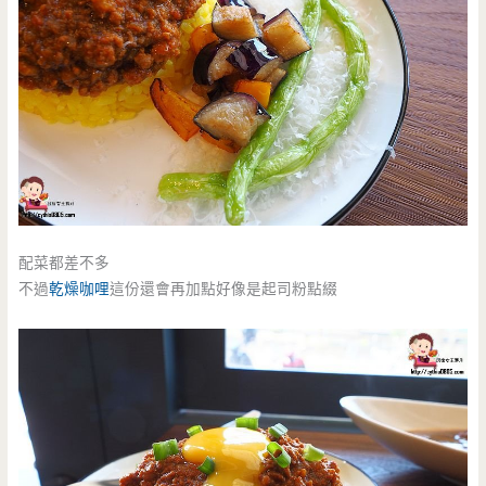
配菜都差不多
不過
乾燥咖哩
這份還會再加點好像是起司粉點綴