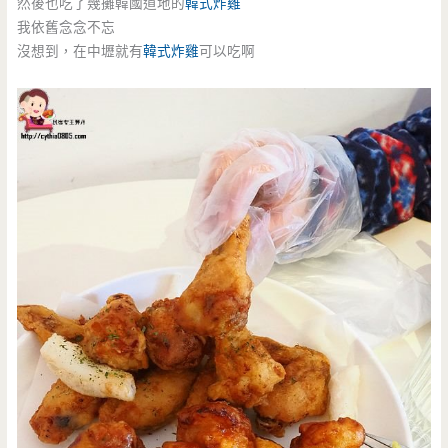
然後也吃了幾攤韓國道地的
韓式炸雞
我依舊念念不忘
沒想到，在中壢就有
韓式炸雞
可以吃啊