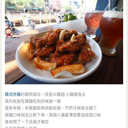
韓式炸雞
的雞肉部位，就是以雞翅.小雞腿為主
真的就是在韓國吃到的味道一樣
還有年糕，年糕要趁熱快點吃哦，不然冷掉就太硬了
兩種口味相互比較下來，我個人偏愛薄皮醬油這個口味
後來問了一下店員才確定