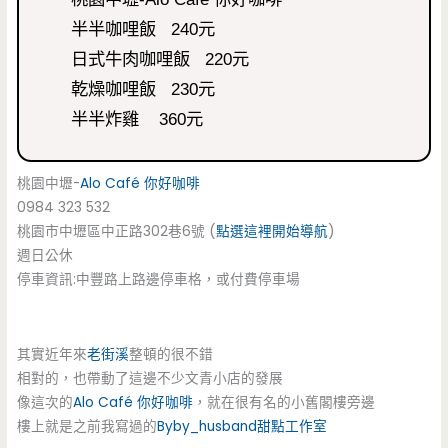
半半咖哩飯 240元
日式牛肉咖哩飯 220元
乾燥咖哩飯 230元
半半炸雞 360元
桃園中壢-
Alo Café 你好咖啡
0984 323 532
桃園市中壢區中正路302巷6號 (
點選這裡開始導航
)
週日公休
停車資訊:中豐路上路邊停車格，或付費停車場
其實近年來
老街溪
整頓的很不錯
相對的，也帶動了這邊不少文青小店的發展
像這次的
Alo Café 你好咖啡
，就在很有名的小舊閣樓旁邊
樓上就是之前我寫過的
Byby_husband甜點工作室