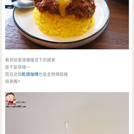
看到這蛋液緩緩流下的感覺
是不是很嗨~~
而且這個
乾燥咖哩
也是走微辣路線
很涮嘴!!