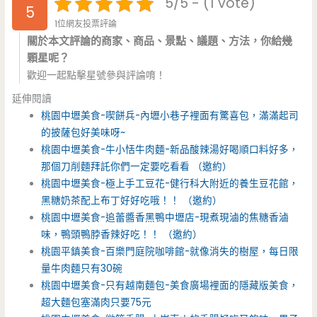
5/5 - (1 vote)
5
1位網友投票評論
關於本文評論的商家、商品、景點、議題、方法，你給幾
顆星呢？
歡迎一起點擊星號參與評論唷！
延伸閱讀
桃園中壢美食-喫餅兵-內壢小巷子裡面有驚喜包，滿滿起司
的披薩包好美味呀~
桃園中壢美食-牛小恬牛肉麵-新品酸辣湯好喝順口料好多，
那個刀削麵拜託你們一定要吃看看 （邀約）
桃園中壢美食-極上手工豆花-健行科大附近的養生豆花館，
黑糖奶茶配上布丁好好吃哦！！ （邀約）
桃園中壢美食-追蕾醬香黑鴨中壢店-現煮現滷的焦糖香滷
味，鴨頭鴨脖香辣好吃！！ （邀約）
桃園平鎮美食-百樂門庭院咖啡館-就像消失的樹屋，每日限
量牛肉麵只有30碗
桃園中壢美食-只有越南麵包-美食廣場裡面的隱藏版美食，
超大麵包塞滿肉只要75元