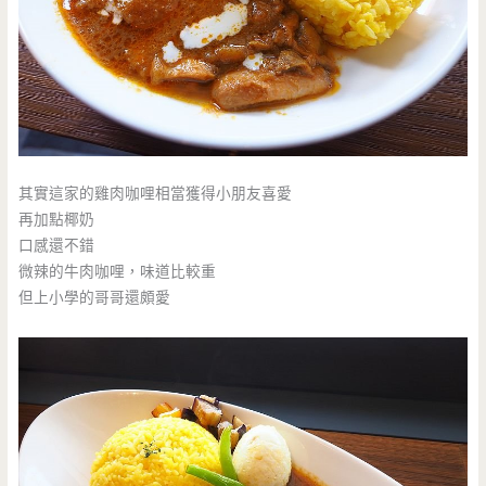
其實這家的雞肉咖哩相當獲得小朋友喜愛
再加點椰奶
口感還不錯
微辣的牛肉咖哩，味道比較重
但上小學的哥哥還頗愛