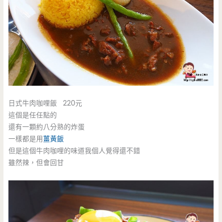
日式牛肉咖哩飯 220元
這個是任任點的
還有一顆約八分熟的炸蛋
一樣都是用
薑黃飯
但是這個牛肉咖哩的味道我個人覺得還不錯
雖然辣，但會回甘