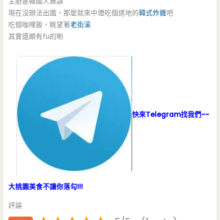
主廚是韓國人無誤
現在沒辦法出國，那麼就來中壢吃個道地的
韓式炸雞
吧
吃個咖哩飯，眺望著
老街溪
其實還頗有fu的喲
快來Telegram找我們~~
大桃園美食不讓你落勾!!!
評論