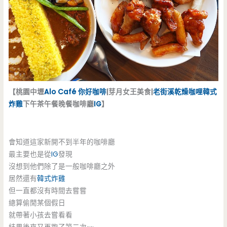
【桃園中壢
Alo Café 你好咖啡
|芽月女王美食|
老街溪
乾燥咖哩
韓式
炸雞
下午茶午餐晚餐咖啡廳
IG
】
會知道這家新開不到半年的咖啡廳
最主要也是從
IG
發現
沒想到他們除了是一般咖啡廳之外
居然還有
韓式炸雞
但一直都沒有時間去嘗嘗
總算偷閒某個假日
就帶著小孩去嘗看看