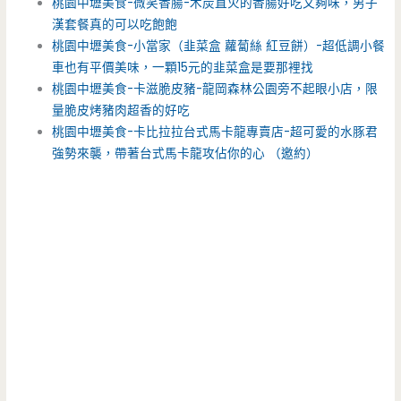
桃園中壢美食-微笑香腸-木炭直火的香腸好吃又夠味，男子
漢套餐真的可以吃飽飽
桃園中壢美食-小當家（韭菜盒 蘿蔔絲 紅豆餅）-超低調小餐
車也有平價美味，一顆15元的韭菜盒是要那裡找
桃園中壢美食-卡滋脆皮豬-龍岡森林公園旁不起眼小店，限
量脆皮烤豬肉超香的好吃
桃園中壢美食-卡比拉拉台式馬卡龍專賣店-超可愛的水豚君
強勢來襲，帶著台式馬卡龍攻佔你的心 （邀約）