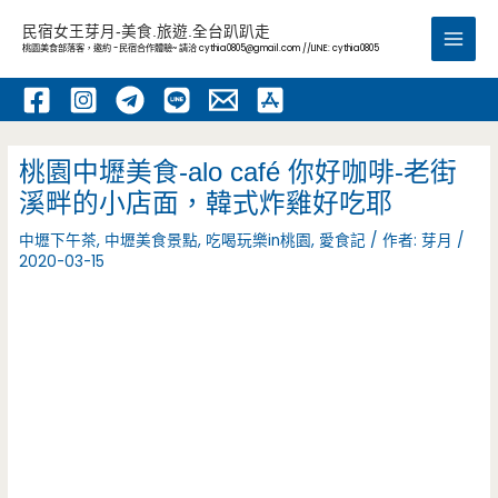
跳
民宿女王芽月-美食.旅遊.全台趴趴走
至
桃園美食部落客，邀約 -民宿合作體驗~ 請洽
cythia0805@gmail.com
//LINE: cythia0805
Main
主
要
Men
內
容
桃園中壢美食-alo café 你好咖啡-老街
溪畔的小店面，韓式炸雞好吃耶
中壢下午茶
,
中壢美食景點
,
吃喝玩樂in桃園
,
愛食記
/ 作者:
芽月
/
2020-03-15