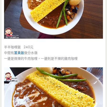
半半咖哩飯 240元
中間有
薑黃飯
做分水嶺
一邊是微辣的牛肉咖哩，一邊則是不辣的雞肉咖哩