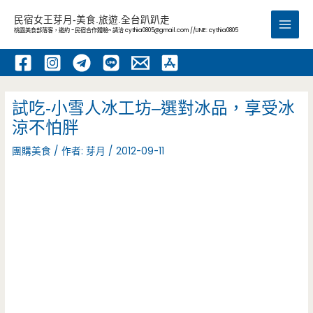
跳
民宿女王芽月-美食.旅遊.全台趴趴走
至
桃園美食部落客，邀約 -民宿合作體驗~ 請洽
cythia0805@gmail.com
//LINE: cythia0805
Main
主
要
Men
內
容
試吃-小雪人冰工坊–選對冰品，享受冰
涼不怕胖
團購美食
/ 作者:
芽月
/
2012-09-11