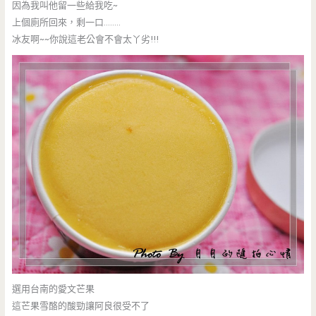
因為我叫他留一些給我吃~
上個廁所回來，剩一口……..
冰友啊~~你說這老公會不會太丫劣!!!
選用台南的愛文芒果
這芒果雪酪的酸勁讓阿良很受不了