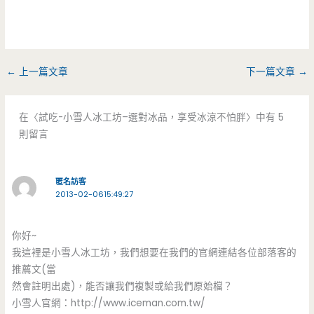
←
上一篇文章
下一篇文章
→
在〈試吃-小雪人冰工坊–選對冰品，享受冰涼不怕胖〉中有 5
則留言
匿名訪客
2013-02-0615:49:27
你好~
我這裡是小雪人冰工坊，我們想要在我們的官網連結各位部落客的
推薦文(當
然會註明出處)，能否讓我們複製或給我們原始檔？
小雪人官網：http://www.iceman.com.tw/