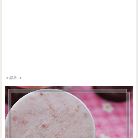
TG按讚：0