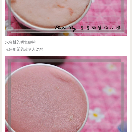
水蜜桃的香氣頗夠
光是用聞的就令人沈醉