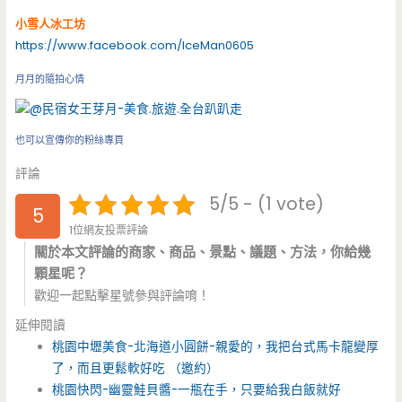
小雪人冰工坊
https://www.facebook.com/IceMan0605
月月的隨拍心情
也可以宣傳你的粉絲專頁
評論
5/5 - (1 vote)
5
1位網友投票評論
關於本文評論的商家、商品、景點、議題、方法，你給幾
顆星呢？
歡迎一起點擊星號參與評論唷！
延伸閱讀
桃園中壢美食-北海道小圓餅-親愛的，我把台式馬卡龍變厚
了，而且更鬆軟好吃 （邀約）
桃園快閃-幽靈鮭貝醬-一瓶在手，只要給我白飯就好