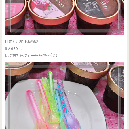
目前推出的中秋禮盒
9入630元
比哈根打死便宜一些些啦~~(笑)