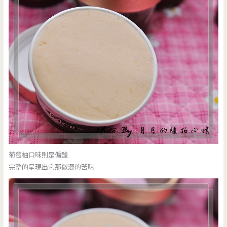
葡萄柚口味則是偏酸
完整的呈現出它那微澀的苦味