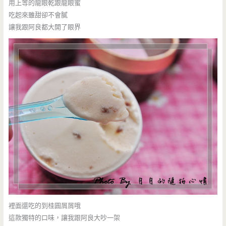
用上等的龍眼乾跟龍眼蜜
吃起來雖甜卻不會膩
讓我跟阿良都大開了眼界
裡面還吃的到桂圓屑屑哦
這款獨特的口味，讓我跟阿良大吵一架