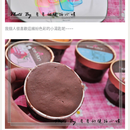
我個人很喜歡這繽紛色彩的小湯匙呢~~~~