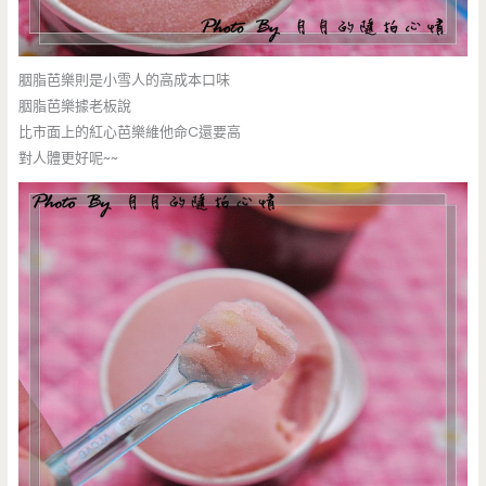
胭脂芭樂則是小雪人的高成本口味
胭脂芭樂據老板說
比市面上的紅心芭樂維他命C還要高
對人體更好呢~~