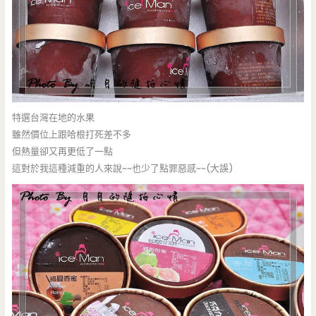
特選台灣在地的水果
雖然價位上跟哈根打死差不多
但熱量卻又再更低了一點
這對於我這種減重的人來說~~也少了點罪惡感~~(大誤)