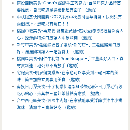
南投團購美食-Cona’s 妮娜手工巧克力-台灣巧克力品牌首
要推薦，自己吃還是送禮都超有面子 （邀約）
中秋限定快閃團購-2022芽月中秋壽司豪華拚盤，快閃只有
兩個禮拜，想吃只有現在！！
桃園中壢美食-再來鴨 酥皮蛋黃酥-超可愛的鴨鴨禮盒深得人
心，撩妹酥特殊口感讓人印象深刻 （邀約）
新竹市美食-老麵酵匠包子饅頭-新竹店-手工老麵饅頭口感
好，滿滿餡料讓人一吃就愛上 （邀約）
桃園區美食-阿仁牛軋餅 Rren Nougat-手工量產好入口，真
材實料連土地公都不肯放手 (邀約)
宅配美食-明泉蒲燒鰻魚-在家也可以享受到不輸日本的美
味，簡單加熱立馬享用美食 （邀約）
南投日月潭美食-十字初戀伊達邵紅茶樂心酥-日月潭老街必
吃小點心，米其林三星紅茶低糖有意義 （邀約）
台中西屯區美食-洄味牛肉麵-在家就能享受浮誇手沖牛小排
滋味，清燉牛三寶超好吃 （邀約）