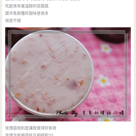
吃起來有著溫醇的苦甜感
跟市售那種死甜味差很多
很是不錯
玫瑰荔枝則是讓我覺得好新奇
玫瑰怎能跟荔枝互相搭配??