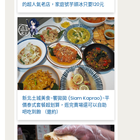
的超人氣老店，家庭號芋頭冰只要120元
新北土城美食-饗拋拋 (Siam Kaprao)-平
價泰式套餐超划算，逛完賣場還可以自助
吧吃到飽 （邀約）