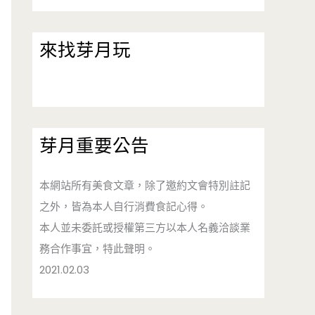
來找芽月玩
芽月重要公告
本網站所有美食文章，除了邀約文會特別註記
之外，皆為本人自行消費食記心得。
本人並未委託或授權第三方以本人名義洽談業
務合作事宜，特此聲明。
2021.02.03