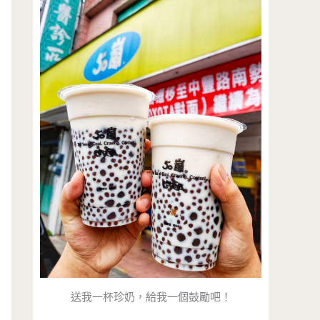
送我一杯珍奶，給我一個鼓勵吧！