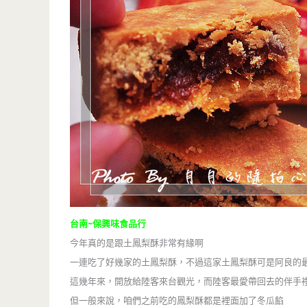
台南-保興味食品行
今年真的是跟土鳳梨酥非常有緣啊
一連吃了好幾家的土鳳梨酥，不過這家土鳳梨酥可是阿良的最
這幾年來，開放給陸客來台觀光，而陸客最愛帶回去的伴手
但一般來說，咱們之前吃的鳳梨酥都是裡面加了冬瓜餡