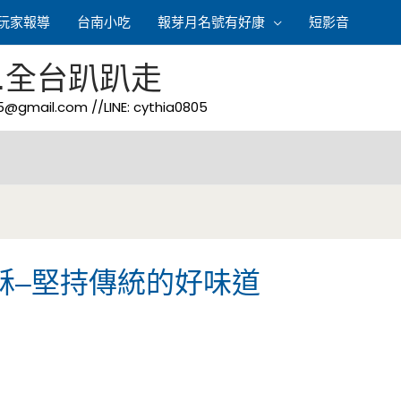
玩家報導
台南小吃
報芽月名號有好康
短影音
.全台趴趴走
05@gmail.com
//LINE: cythia0805
酥–堅持傳統的好味道