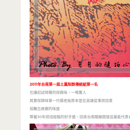
2011年台南第一屆土鳳梨酥傳統組第一名
也讓初試啼聲的保興味，一鳴驚人
其實保興味第一代楊老板原本是在高雄從事烘焙業
但難忘故鄉的味道
帶著30年烘焙經驗的好手藝，回來台南關廟開發這最能代表