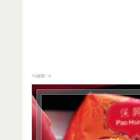
TG按讚：0