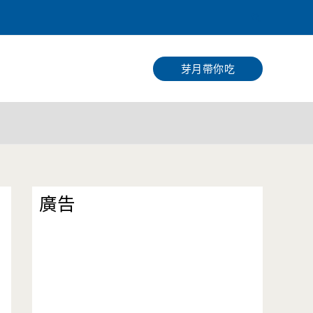
搜
尋
芽月帶你吃
廣告