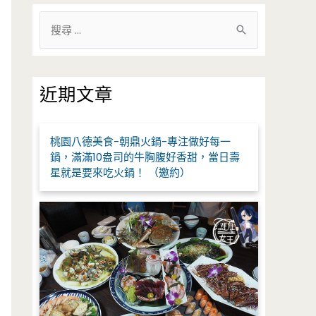
搜
尋
關
鍵
近期文章
字
:
桃園八德美食-朝鼎火鍋-專注做好每一
鍋，滿滿10盎司的牛胸腹好香甜，當日壽
星就是要來吃火鍋！ （邀約）