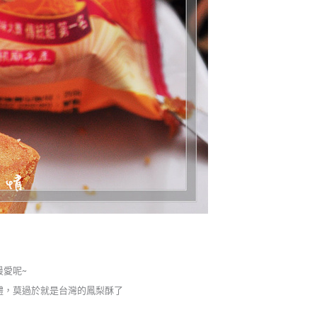
愛呢~
禮，莫過於就是台灣的鳳梨酥了