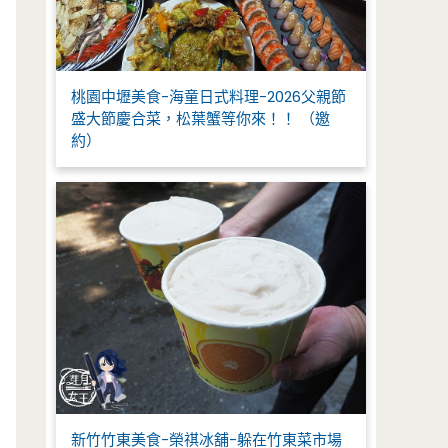
桃園中壢美食-海童日式料理-2026父親節
盛大節慶合菜，松葉蟹等你來！！ （邀
約）
新竹竹東美食-榮祺冰舖-躲在竹東菜市場