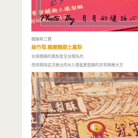
關廟有三寶
綠竹筍.關廟麵跟土鳳梨
台南關廟的鳳梨是全台聞名的
而保興味這次推出的18入禮盒更是顯的非常典雅大方