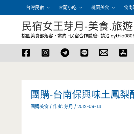
跳
台灣民宿
宜蘭小吃
桃園美食
食尚
至
主
民宿女王芽月-美食.旅遊
要
桃園美食部落客，邀約 -民宿合作體驗~ 請洽
cythia08
內
容
團購-台南保興味土鳳梨
團購美食
/ 作者:
芽月
/
2012-08-14