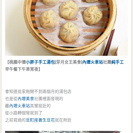
【桃園中壢
小胖子手工湯包
|芽月女王美食|
內壢火車站
社團
純手工
早午餐下午茶宵夜】
會知道這家剛開不到兩個月的湯包店
也是從
內壢美食
社團裡面發現的
離
內壢火車站
其實挺近的
從小路轉個彎就到了
之前寫過的
豆町座養生豆花
就在附近