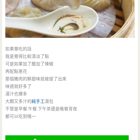
如果單吃的話
我是覺得比較清淡了點
可是如果加了醋加了辣椒
再配點蔥花
那個豬肉的鮮甜味就被提了出來
味道就好多了
湯汁也爆多
大顆又多汁的
純手工
湯包
不管是早餐.午餐.下午茶還是晚餐宵夜
都可以吃到哦~~