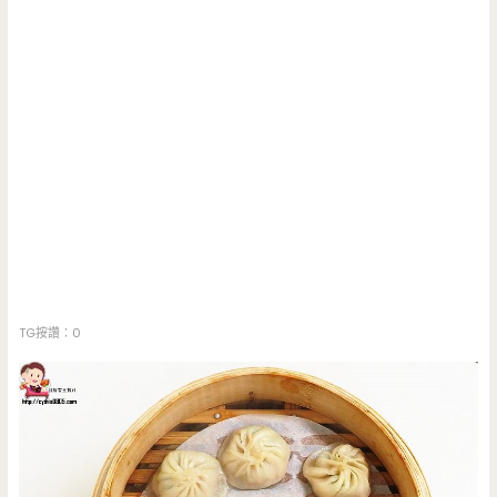
TG按讚：0