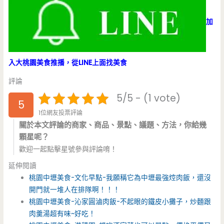
加
入大桃園美食推播，從LINE上面找美食
評論
5/5 - (1 vote)
5
1位網友投票評論
關於本文評論的商家、商品、景點、議題、方法，你給幾
顆星呢？
歡迎一起點擊星號參與評論唷！
延伸閱讀
桃園中壢美食-文化早點-我願稱它為中壢最強焢肉飯，還沒
開門就一堆人在排隊啊！！！
桃園中壢美食-沁家圓滷肉飯-不起眼的鐵皮小攤子，炒麵跟
肉羹湯超有味~好吃！