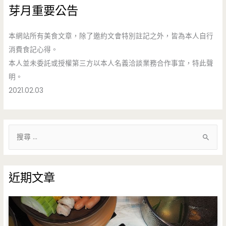
芽月重要公告
本網站所有美食文章，除了邀約文會特別註記之外，皆為本人自行
消費食記心得。
本人並未委託或授權第三方以本人名義洽談業務合作事宜，特此聲
明。
2021.02.03
搜
尋
關
鍵
近期文章
字
: