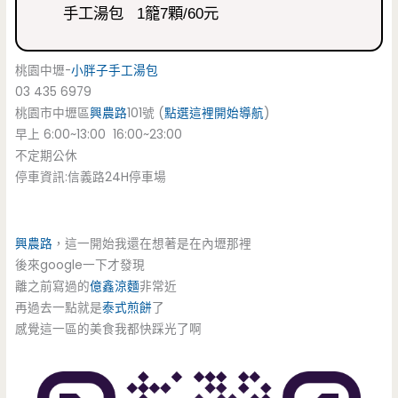
手工湯包 1籠7顆/60元
桃園中壢-
小胖子手工湯包
03 435 6979
桃園市中壢區
興農路
101號 (
點選這裡開始導航
)
早上 6:00~13:00 16:00~23:00
不定期公休
停車資訊:信義路24H停車場
興農路
，這一開始我還在想著是在內壢那裡
後來google一下才發現
離之前寫過的
億鑫涼麵
非常近
再過去一點就是
泰式煎餅
了
感覺這一區的美食我都快踩光了啊