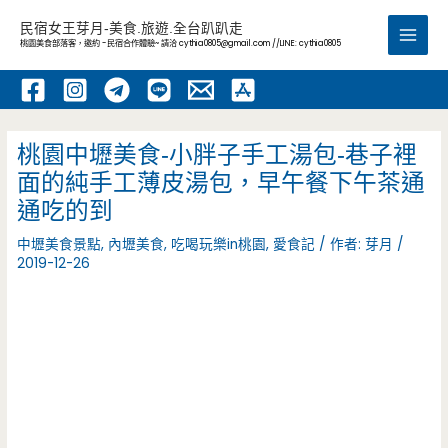
跳
民宿女王芽月-美食.旅遊.全台趴趴走
至
桃園美食部落客，邀約 -民宿合作體驗~ 請洽
cythia0805@gmail.com
//LINE: cythia0805
Main
主
要
Men
內
容
桃園中壢美食-小胖子手工湯包-巷子裡
面的純手工薄皮湯包，早午餐下午茶通
通吃的到
中壢美食景點
,
內壢美食
,
吃喝玩樂in桃園
,
愛食記
/ 作者:
芽月
/
2019-12-26