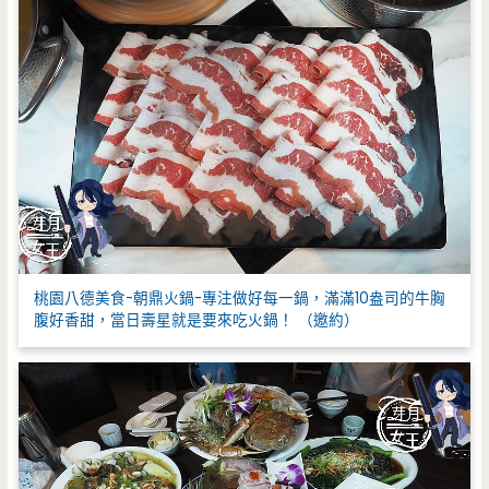
桃園八德美食-朝鼎火鍋-專注做好每一鍋，滿滿10盎司的牛胸
腹好香甜，當日壽星就是要來吃火鍋！ （邀約）