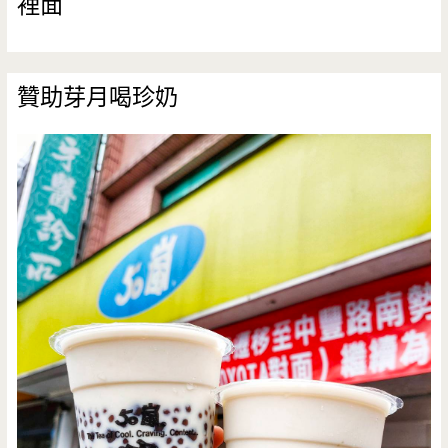
裡面
贊助芽月喝珍奶