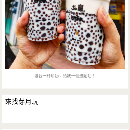
送我一杯珍奶，給我一個鼓勵吧！
來找芽月玩