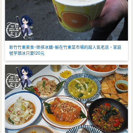
新竹竹東美食-榮祺冰舖-躲在竹東菜市場的超人氣老店，家庭
號芋頭冰只要120元