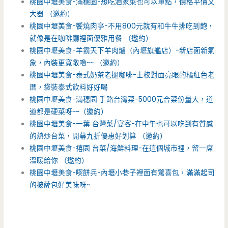
桃園中壢美食-滿穗園-想吃酒家菜也可以單點，價格平價又
大器 （邀約）
桃園中壢美食-饗燒肉亭-不用800元就有和牛牛排吃到飽，
就像是在咖啡廳裡面優雅用餐 （邀約）
桃園中壢美食-羊霸天下羊肉爐（內壢旗艦店）-新店面新氣
象，內裝更寬敞嚕~~ （邀約）
桃園中壢美食-泰式奶茶老撾咖啡-士校對面亮眼的橘紅色老
厝，袋裝泰式飲料好好喝
桃園中壢美食-滿穗園 手路台灣菜-5000元合菜份量大，道
道都是硬菜呀~~（邀約）
桃園中壢美食-一葉 台灣菜/宴客-在中午也可以吃到有質感
的熱炒台菜，開幕九折優惠好划算 （邀約）
桃園中壢美食-禧園 台菜/海鮮料理-在這個城市裡，留一席
溫暖給你 （邀約）
桃園中壢美食-喫餅兵-內壢小巷子裡面有驚喜包，滿滿起司
的披薩包好美味呀~