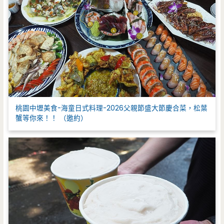
桃園中壢美食-海童日式料理-2026父親節盛大節慶合菜，松葉
蟹等你來！！ （邀約）