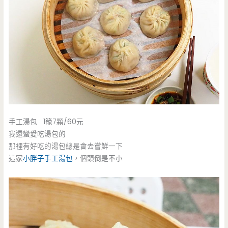
手工湯包 1籠7顆/60元
我還蠻愛吃湯包的
那裡有好吃的湯包總是會去嘗鮮一下
這家
小胖子手工湯包
，個頭倒是不小