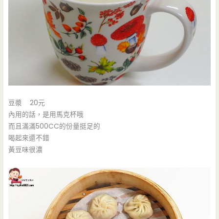
豆漿 20元
內用的話，是用馬克杯哦
而且滿滿500CC的份量挺足的
喝起來還不錯
黃豆味很濃