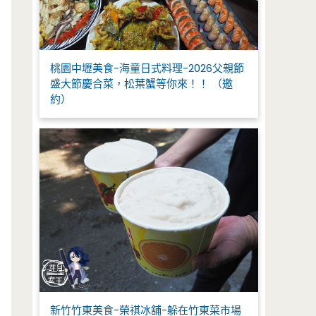
桃園中壢美食-海童日式料理-2026父親節
盛大節慶合菜，松葉蟹等你來！！ （邀
約）
新竹竹東美食-榮祺冰舖-躲在竹東菜市場