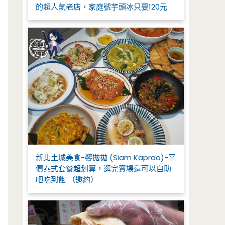
的超人氣老店，家庭號芋頭冰只要120元
新北土城美食-饗拋拋 (Siam Kaprao)-平
價泰式套餐超划算，逛完賣場還可以自助
吧吃到飽 （邀約）