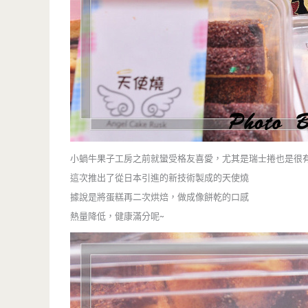
小蝸牛果子工房之前就蠻受格友喜愛，尤其是瑞士捲也是很
這次推出了從日本引進的新技術製成的天使燒
據說是將蛋糕再二次烘焙，做成像餅乾的口感
熱量降低，健康滿分呢~