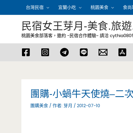
跳
台灣民宿
宜蘭小吃
桃園美食
食尚
至
主
民宿女王芽月-美食.旅遊
要
桃園美食部落客，邀約 -民宿合作體驗~ 請洽
cythia08
內
容
團購-小蝸牛天使燒–二
團購美食
/ 作者:
芽月
/
2012-07-10