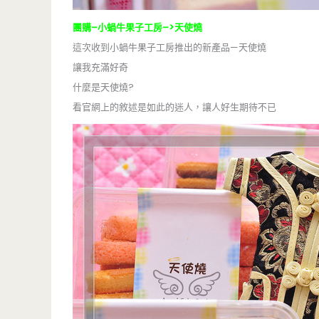
團購–小蝸牛果子工房–>天使燒
這次收到小蝸牛果子工房推出的新產品—天使燒
讓我充滿好奇
什麼是天使燒?
看官網上的敘述是如此的迷人，讓人好生期待不已