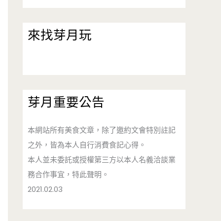
來找芽月玩
芽月重要公告
本網站所有美食文章，除了邀約文會特別註記
之外，皆為本人自行消費食記心得。
本人並未委託或授權第三方以本人名義洽談業
務合作事宜，特此聲明。
2021.02.03