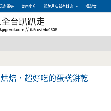
玩家報導
台南小吃
報芽月名號有好康
短影音
.全台趴趴走
05@gmail.com
//LINE: cythia0805
次烘焙，超好吃的蛋糕餅乾