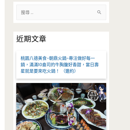
搜
尋
關
鍵
近期文章
字
:
桃園八德美食-朝鼎火鍋-專注做好每一
鍋，滿滿10盎司的牛胸腹好香甜，當日壽
星就是要來吃火鍋！ （邀約）