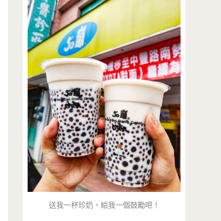
送我一杯珍奶，給我一個鼓勵吧！