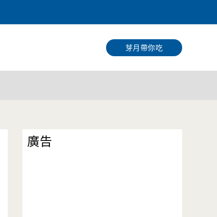
搜
尋
芽月帶你吃
廣告