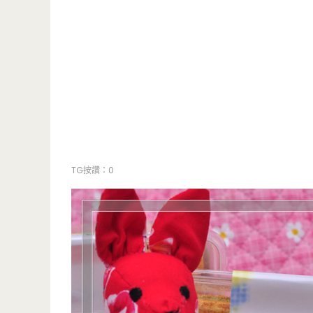
TG按讚：0