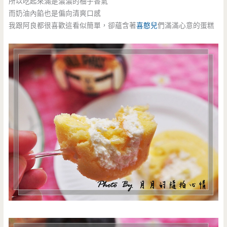
所以吃起來滿是濃濃的柚子香氣
而奶油內餡也是偏向清爽口感
我跟阿良都很喜歡這看似簡單，卻蘊含著
喜憨兒
們滿滿心意的蛋糕