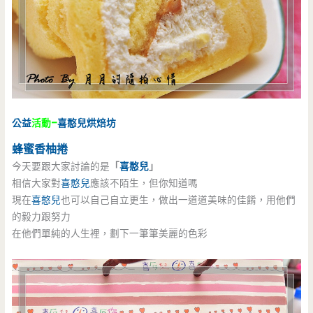
公益
活動–
喜憨兒烘焙坊
蜂蜜香柚捲
今天要跟大家討論的是
「
喜憨兒
」
相信大家對
喜憨兒
應該不陌生，但你知道嗎
現在
喜憨兒
也可以自己自立更生，做出一道道美味的佳餚，用他們
的毅力跟努力
在他們單純的人生裡，劃下一筆筆美麗的色彩