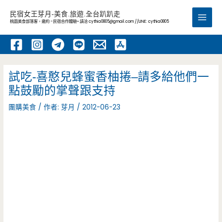
跳
民宿女王芽月-美食.旅遊.全台趴趴走
至
桃園美食部落客，邀約 -民宿合作體驗~ 請洽
cythia0805@gmail.com
//LINE: cythia0805
Main
主
要
Men
內
容
試吃-喜憨兒蜂蜜香柚捲–請多給他們一
點鼓勵的掌聲跟支持
團購美食
/ 作者:
芽月
/
2012-06-23