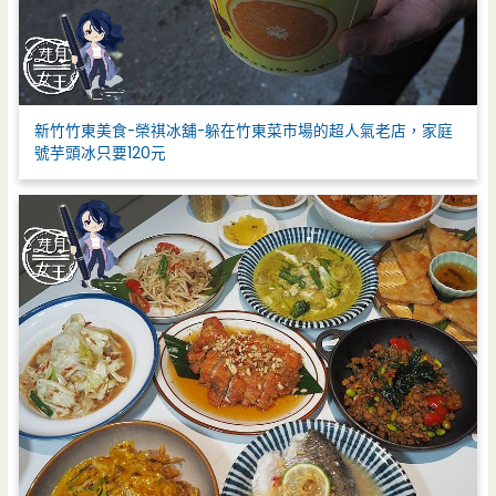
新竹竹東美食-榮祺冰舖-躲在竹東菜市場的超人氣老店，家庭
號芋頭冰只要120元