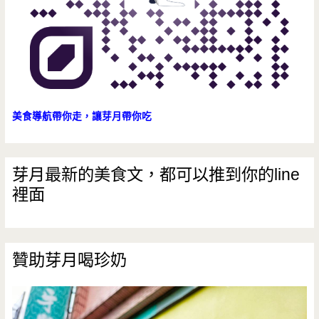
美食導航帶你走，讓芽月帶你吃
芽月最新的美食文，都可以推到你的line
裡面
贊助芽月喝珍奶