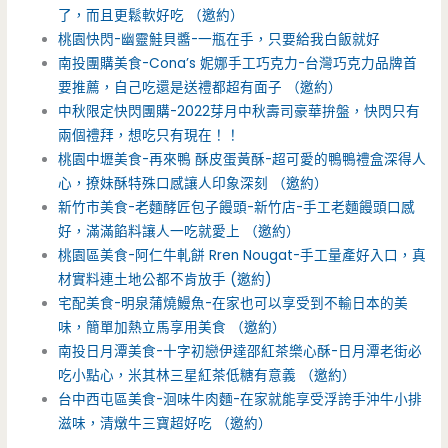
了，而且更鬆軟好吃 （邀約）
桃園快閃-幽靈鮭貝醬-一瓶在手，只要給我白飯就好
南投團購美食-Cona’s 妮娜手工巧克力-台灣巧克力品牌首
要推薦，自己吃還是送禮都超有面子 （邀約）
中秋限定快閃團購-2022芽月中秋壽司豪華拚盤，快閃只有
兩個禮拜，想吃只有現在！！
桃園中壢美食-再來鴨 酥皮蛋黃酥-超可愛的鴨鴨禮盒深得人
心，撩妹酥特殊口感讓人印象深刻 （邀約）
新竹市美食-老麵酵匠包子饅頭-新竹店-手工老麵饅頭口感
好，滿滿餡料讓人一吃就愛上 （邀約）
桃園區美食-阿仁牛軋餅 Rren Nougat-手工量產好入口，真
材實料連土地公都不肯放手 (邀約)
宅配美食-明泉蒲燒鰻魚-在家也可以享受到不輸日本的美
味，簡單加熱立馬享用美食 （邀約）
南投日月潭美食-十字初戀伊達邵紅茶樂心酥-日月潭老街必
吃小點心，米其林三星紅茶低糖有意義 （邀約）
台中西屯區美食-洄味牛肉麵-在家就能享受浮誇手沖牛小排
滋味，清燉牛三寶超好吃 （邀約）