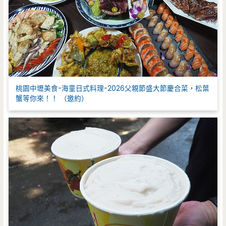
桃園中壢美食-海童日式料理-2026父親節盛大節慶合菜，松葉
蟹等你來！！ （邀約）