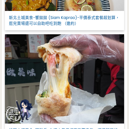
新北土城美食-饗拋拋 (Siam Kaprao)-平價泰式套餐超划算，
逛完賣場還可以自助吧吃到飽 （邀約）