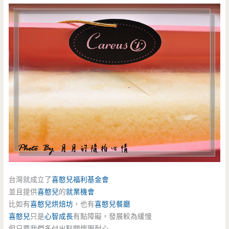
台灣就成立了
喜憨兒福利基金會
並且提供
喜憨兒
的
就業機會
比如有
喜憨兒烘焙坊
，也有
喜憨兒餐廳
喜憨兒
只是
心智成長
有點障礙，發展較為緩慢
但只要我們多付出點關懷跟耐心