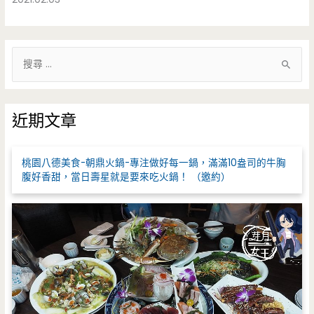
搜
尋
關
鍵
近期文章
字
:
桃園八德美食-朝鼎火鍋-專注做好每一鍋，滿滿10盎司的牛胸
腹好香甜，當日壽星就是要來吃火鍋！ （邀約）