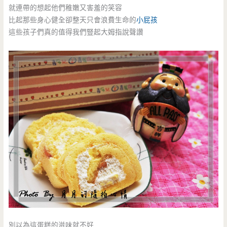
就連帶的想起他們稚嫩又害羞的笑容
比起那些身心健全卻整天只會浪費生命的
小屁孩
這些孩子們真的值得我們豎起大姆指說聲讚
別以為這蛋糕的滋味就不好