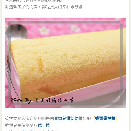
對這些孩子們而言，都是莫大的幸福跟鼓勵
這次要跟大家介紹的則是由
喜憨兒烘焙坊
推出的
「
蜂蜜香柚捲
」
雖然只是個簡單的
瑞士捲