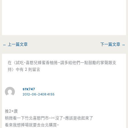
←
上一篇文章
下一篇文章
→
在〈試吃-喜憨兒蜂蜜香柚捲–請多給他們一點鼓勵的掌聲跟支
持〉中有 2 則留言
STK747
2012-06-2408:41:55
推2+讚
稍微看一下竹北喜憨門市~><沒了~應該是收起來了
看來我想捧場就要去台北購買~