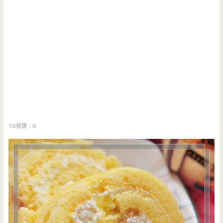
TG按讚：0