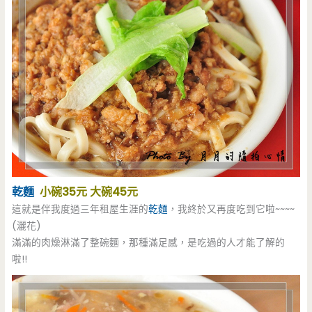
乾麵
小碗35元 大碗45元
這就是伴我度過三年租屋生涯的
乾麵
，我終於又再度吃到它啦~~~~
(灑花)
滿滿的肉燥淋滿了整碗麵，那種滿足感，是吃過的人才能了解的
啦!!