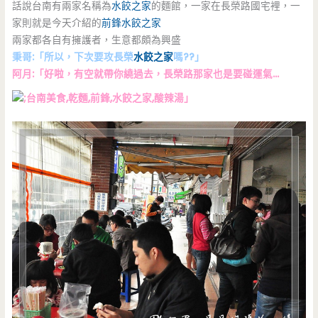
話說台南有兩家名稱為
水餃之家
的麵館，一家在長榮路國宅裡，一
家則就是今天介紹的
前鋒
水餃之家
兩家都各自有擁護者，生意都頗為興盛
秉哥:「所以，下次要攻長榮
水餃之家
嗎??」
阿月:「好啦，有空就帶你繞過去，長榮路那家也是要碰運氣…
」