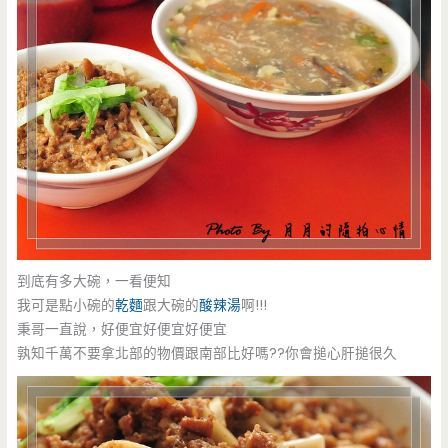
到底有多大碗，一看便知
我可是點小碗的
乾麵
跟大碗的
酸辣湯
啊!!!
秉哥一直說，好便宜好便宜好便宜
孰知千萬不要拿北部的物價跟南部比好嗎??你會搥心肝搥很久