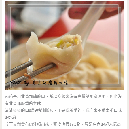
內餡是用韭黃加豬絞肉，所以吃起來沒有高麗菜那麼清脆，但也沒
有韭菜那麼重的氣味
清清爽爽的口感沒啥油膩味，正是我所愛的，我向來不愛太重口味
的水餃
咬下去還會有肉汁噴出來，麵皮也很有Q勁，算是店內的超人氣商