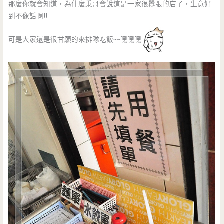
那麼你就會知道，為什麼秉哥會說這是一家很囂張的店了，生意好
到不像話啊!!
可是大家還是很甘願的來排隊吃飯~~嘿嘿嘿