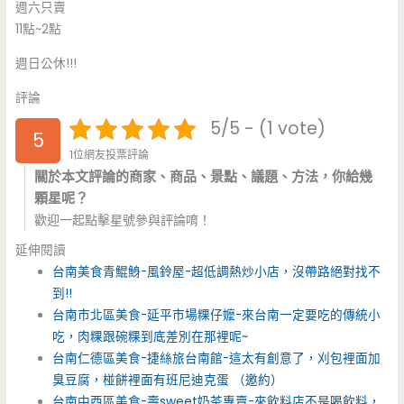
週六只賣
11點~2點
週日公休!!!
評論
5/5 - (1 vote)
5
1位網友投票評論
關於本文評論的商家、商品、景點、議題、方法，你給幾
顆星呢？
歡迎一起點擊星號參與評論唷！
延伸閱讀
台南美食青鯤鯓-風鈴屋-超低調熱炒小店，沒帶路絕對找不
到!!
台南市北區美食-延平市場粿仔嬤-來台南一定要吃的傳統小
吃，肉粿跟碗粿到底差別在那裡呢~
台南仁德區美食-捷絲旅台南館-這太有創意了，刈包裡面加
臭豆腐，椪餅裡面有班尼迪克蛋 （邀約）
台南中西區美食-壽sweet奶茶專賣-來飲料店不是喝飲料，