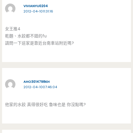
VIVIANYU0204
2012-04-1011:31:16
女王推4
乾麵、水餃都不錯的fu
請問一下這家是靠近台南車站附近嗎?
AHO3014798KH
2012-04-1007:46:04
他家的水餃 真得很好吃 魯味也是 你沒點嗎?