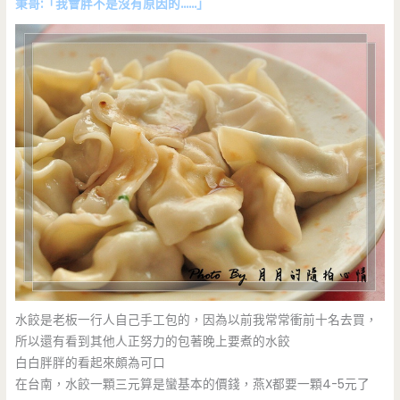
秉哥:「我會胖不是沒有原因的……」
水餃是老板一行人自己手工包的，因為以前我常常衝前十名去買，
所以還有看到其他人正努力的包著晚上要煮的水餃
白白胖胖的看起來頗為可口
在台南，水餃一顆三元算是蠻基本的價錢，燕X都要一顆4-5元了