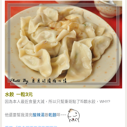
水餃 一粒3元
因為本人最近食量大減，所以只幫秉哥點了15顆水餃，WHY?
他還要幫我清完
酸辣湯
跟
乾麵
咩~~~