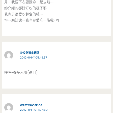
月~~我要下次要跟妳一起去啦~~
妳介紹的都好好吃的樣子耶~
我也是很愛吃麵食的哦~~
愕~~應該說~~我也是愛吃一族啦~呵
咬咬路過來觀望
2012-04-1105:49:57
呼呼~好多人唷(遠目)
WRETCHOFFICE
2012-04-1014:04:30