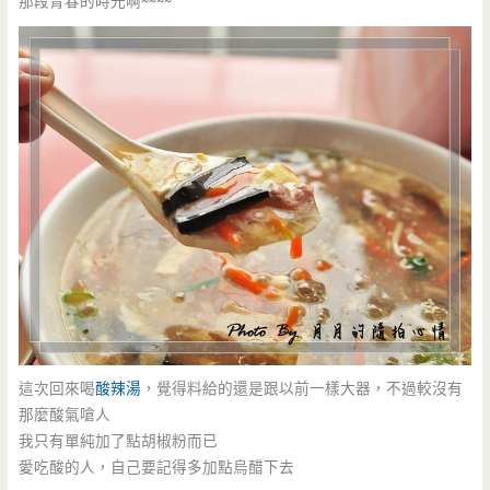
那段青春的時光啊~~~~
這次回來喝
酸辣湯
，覺得料給的還是跟以前一樣大器，不過較沒有
那麼酸氣嗆人
我只有單純加了點胡椒粉而已
愛吃酸的人，自己要記得多加點烏醋下去