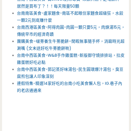
居然是買布丁？！！每天限量50顆
台南南區美食-盧家麵食-南區不起眼住家麵食超級狂，水餃
一顆2元到底賺什麼
台南西港區美食-阿得肉圓-肉圓一顆只要5元，肉焿湯15元，
傳統早市的經濟奇蹟
團購美食–啵蒡養生牛蒡脆餅–閒暇無事隨手杯，消磨時光超
涮嘴 (文末送好吃牛蒡脆餅喲)
台南中西區美食-W&B手作雞蛋糕-新版御守燒排排站，拉皮
雞蛋糕好吃必點
台南中西區美食-郭記蒸好味湯包-民生圓環爆汁湯包，臭豆
腐煎包讓人印象深刻
連假特集-精選14家好吃的台南小吃美食懶人包，IG.巷子內
的老店通通來