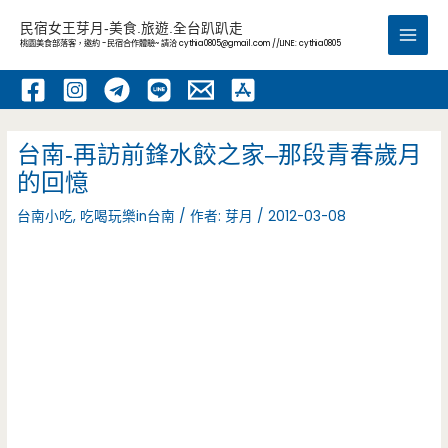
跳
民宿女王芽月-美食.旅遊.全台趴趴走
至
桃園美食部落客，邀約 -民宿合作體驗~ 請洽
cythia0805@gmail.com
//LINE: cythia0805
Main
主
要
Men
內
容
台南-再訪前鋒水餃之家–那段青春歲月
的回憶
台南小吃
,
吃喝玩樂in台南
/ 作者:
芽月
/
2012-03-08