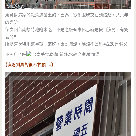
秉哥對這家的怨念還蠻重的，因為打從他跟我交往到結婚，共六年
的光陰
每次回台南想特地跑來吃，不是老板有事休息就是假日沒開，有夠
衰的!!
所以這次特地選星期一來吃，秉哥還說，應該不會趁著228連假又
不開店了吧
(沒吃到真的很不甘願……)