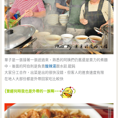
單子是一張接著一張送過來，熟悉的阿姨們仍舊還是賣力的煮麵
中，後面的阿伯則是負責
酸辣湯
跟水餃.餛飩
大家分工合作，出菜是出的很快沒錯，但客人的進食速度有限
在地人大部份都是外帶回家吃比較快
(曾經何時我也是外帶的一族啊~~~
)