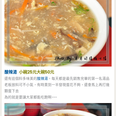
酸辣湯
小碗25元大碗50元
還有這個料多味美的
酸辣湯
，每天都是最先銷售完畢的第一名湯品
老板放料可不小氣，有時賣到一半發現蛋花不夠，還會馬上再打幾
顆蛋下去
為的就是要讓大家都能吃飽啊~~~