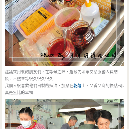
建議來用餐的朋友們，在等候之際，趕緊先填單交給服務人員結
帳，不然會等很久很久很久
我個人很喜歡他們自製的辣油，加點在
乾麵
上，又香又麻的快感~那
真是無比的幸福