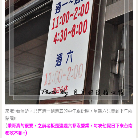
來哦~看清楚，只有週一到週五的中午跟傍晚，星期六只賣到下午兩
點嘿!!
(
秉哥真的很賽，之前老板是連週六都沒營業，每次他假日下來台南
都吃不到~)