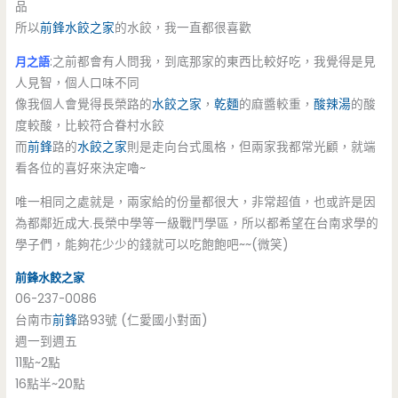
品
所以
前鋒
水餃之家
的水餃，我一直都很喜歡
月之語
:之前都會有人問我，到底那家的東西比較好吃，我覺得是見
人見智，個人口味不同
像我個人會覺得長榮路的
水餃之家
，
乾麵
的麻醬較重，
酸辣湯
的酸
度較酸，比較符合眷村水餃
而
前鋒
路的
水餃之家
則是走向台式風格，但兩家我都常光顧，就端
看各位的喜好來決定嚕~
唯一相同之處就是，兩家給的份量都很大，非常超值，也或許是因
為都鄰近成大.長榮中學等一級戰鬥學區，所以都希望在台南求學的
學子們，能夠花少少的錢就可以吃飽飽吧~~(微笑)
前鋒
水餃之家
06-237-0086
台南市
前鋒
路93號 (仁愛國小對面)
週一到週五
11點~2點
16點半~20點