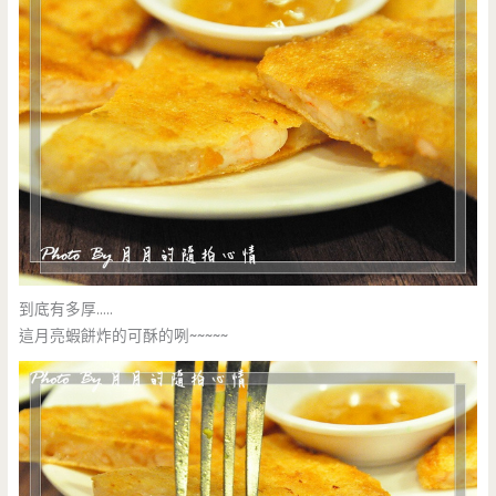
到底有多厚…..
這月亮蝦餅炸的可酥的咧~~~~~