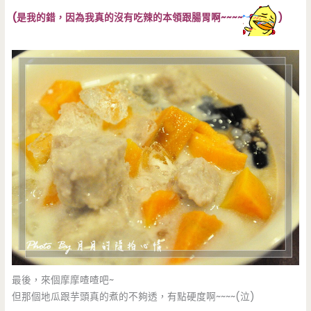
(是我的錯，因為我真的沒有吃辣的本領跟腸胃啊~~~~
)
最後，來個摩摩喳喳吧~
但那個地瓜跟芋頭真的煮的不夠透，有點硬度啊~~~~(泣)