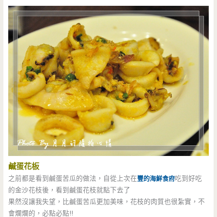
鹹蛋花板
之前都是看到鹹蛋苦瓜的做法，自從上次在
豐的海鮮食府
吃到好吃
的金沙花枝後，看到鹹蛋花枝就點下去了
果然沒讓我失望，比鹹蛋苦瓜更加美味，花枝的肉質也很紮實，不
會爛爛的，必點必點!!