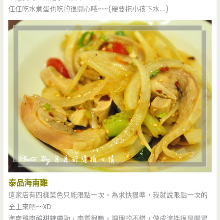
任任吃水煮蛋也吃的很開心哦~~~(硬要拖小孩下水….)
泰品海南雞
這家店有四樣菜色只能限點一次，為求快狠準，我就說限點一次的
全上來吧~~XD
海南雞肉酸甜辣帶勁，肉質很嫩，調理的不錯，做成涼拌很是開胃