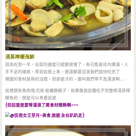
清蒸檸檬海鮮
因為吃到一半，出菜的速度已經變很慢了，有可能是店內爆滿，人
手不足的緣故，等到這道上來，連湯都還沒滾我們就快吃完了
裡面的食材是熟的沒錯，但卻是冷的，誰叫我們等不及湯滾咧……
這裡頭有魚肉塊.花枝.蛤蠣跟蝦子，如果像我這種吃不完整條清蒸檸
檬魚的，倒是可以考慮這道
(但前提是要等湯滾了將食材煨熱啊~~~
)