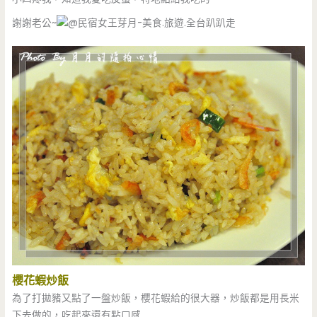
謝謝老公~
櫻花蝦炒飯
為了打拋豬又點了一盤炒飯，櫻花蝦給的很大器，炒飯都是用長米
下去做的，吃起來還有點口感