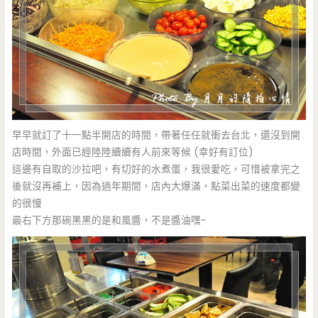
早早就訂了十一點半開店的時間，帶著任任就衝去台北，還沒到開
店時間，外面已經陸陸續續有人前來等候 (幸好有訂位)
這邊有自取的沙拉吧，有切好的水煮蛋，我很愛吃，可惜被拿完之
後就沒再補上，因為過年期間，店內大爆滿，點菜出菜的速度都變
的很慢
最右下方那碗黑黑的是和風醬，不是醬油嘿~