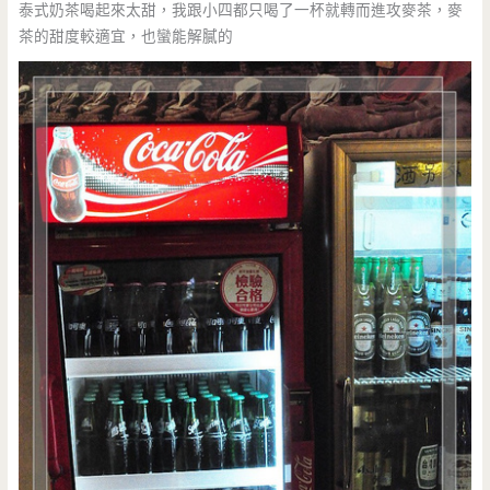
泰式奶茶喝起來太甜，我跟小四都只喝了一杯就轉而進攻麥茶，麥
茶的甜度較適宜，也蠻能解膩的