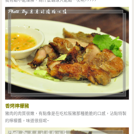
我有點不能理解，為什麼蝦球只能點一次咧?????
香烤檸檬豬
豬肉的肉質很嫩，有點像是在吃松阪豬那種脆脆的口感，沾點特製
的檸檬醬，味道很搭呢~