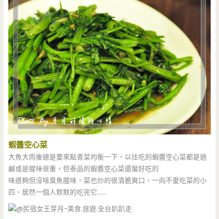
蝦醬空心菜
大魚大肉後總是要來點青菜均衡一下，以往吃的蝦醬空心菜都是過
鹹或是腥味很重，但泰品的蝦醬空心菜還蠻好吃的
味道夠但沒啥臭魚腥味，菜也炒的很清脆爽口，一向不愛吃菜的小
四，居然一個人默默的吃完它……