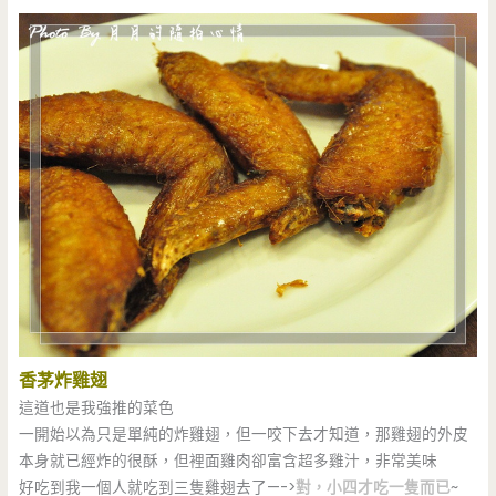
香茅炸雞翅
這道也是我強推的菜色
一開始以為只是單純的炸雞翅，但一咬下去才知道，那雞翅的外皮
本身就已經炸的很酥，但裡面雞肉卻富含超多雞汁，非常美味
好吃到我一個人就吃到三隻雞翅去了—->
對，小四才吃一隻而已
~