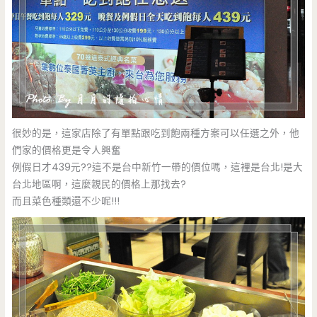
很妙的是，這家店除了有單點跟吃到飽兩種方案可以任選之外，他
們家的價格更是令人興奮
例假日才439元??這不是台中新竹一帶的價位嗎，這裡是台北!是大
台北地區啊，這麼親民的價格上那找去?
而且菜色種類還不少呢!!!