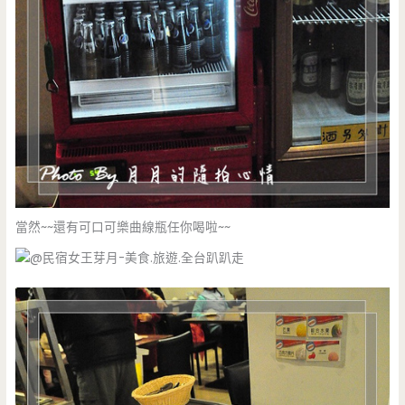
當然~~還有可口可樂曲線瓶任你喝啦~~