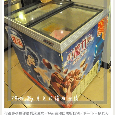
這邊是選擇雀巢的冰淇淋，裡面有種口味很特別，等一下再挖給大