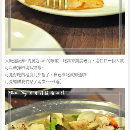
大概這麼厚~約將近1cm的厚度，吃起來爽度破百，連任任一個人就
可以幹掉四塊蝦餅哦~
可見好吃的程度到那裡了，自己來吃就知道啦!!
月亮蝦餅我們點了兩次~~~~(羞)