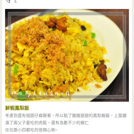
鮮蝦鳳梨飯
考慮到還有個囡仔癖跟著，所以點了酸酸甜甜的鳳梨蝦飯，上面舖
滿了兩父子愛吃的肉鬆，還有為數不少的蝦仁
任任跟小四都吃的很開心喲~