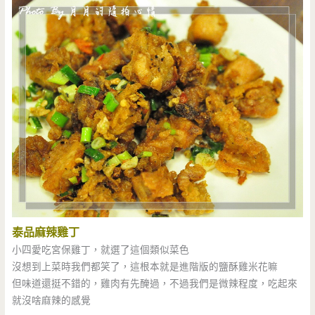
泰品麻辣雞丁
小四愛吃宮保雞丁，就選了這個類似菜色
沒想到上菜時我們都笑了，這根本就是進階版的鹽酥雞米花嘛
但味道還挺不錯的，雞肉有先醃過，不過我們是微辣程度，吃起來
就沒啥麻辣的感覺