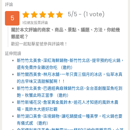
評論
5/5 - (1 vote)
5
1位網友投票評論
關於本文評論的商家、商品、景點、議題、方法，你給幾
顆星呢？
歡迎一起點擊星號參與評論唷！
延伸閱讀
新竹竹北美食-深紅海鮮鍋物-新竹竹北店-提早預約吃火鍋，
還有免費炸全雞送你吃 （邀約）
新竹關西美食-林月冰舖-一年只賣三個月的冰店，仙草冰真
的古早味又清甜解膩啊！！
新竹竹北美食-巴適經典麻辣鍋竹北店-全台首創酸菜魚吃到
飽，秋蟹此時正當季 （邀約）
新竹新埔花況-詹家黃金風鈴木-追花人才知道的風鈴木農
場，風鈴木大道好壯觀
新竹湖口美食-柒境鍋物-讓吃鍋變成一種美學，吃火鍋也要
有儀式感 （邀約）