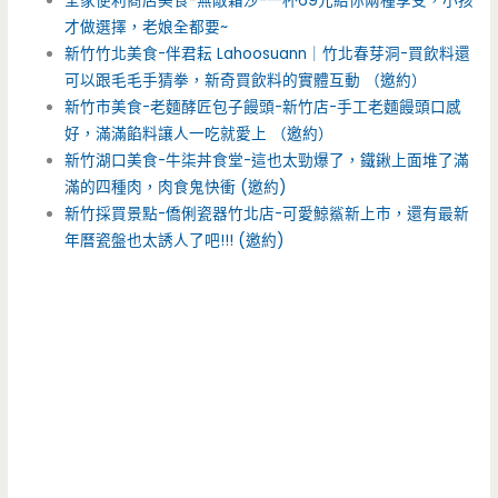
全家便利商店美食-無敵霜沙-一杯69元給你兩種享受，小孩
才做選擇，老娘全都要~
新竹竹北美食-伴君耘 Lahoosuann｜竹北春芽洞-買飲料還
可以跟毛毛手猜拳，新奇買飲料的實體互動 （邀約）
新竹市美食-老麵酵匠包子饅頭-新竹店-手工老麵饅頭口感
好，滿滿餡料讓人一吃就愛上 （邀約）
新竹湖口美食-牛柒丼食堂-這也太勁爆了，鐵鍬上面堆了滿
滿的四種肉，肉食鬼快衝 (邀約)
新竹採買景點-僑俐瓷器竹北店-可愛鯨鯊新上市，還有最新
年曆瓷盤也太誘人了吧!!! (邀約)