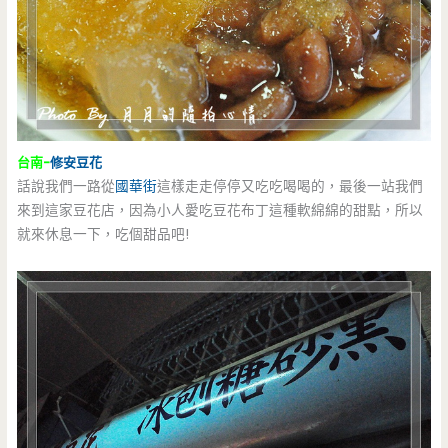
台南-
修安豆花
話說我們一路從
國華街
這樣走走停停又吃吃喝喝的，最後一站我們
來到這家豆花店，因為小人愛吃豆花布丁這種軟綿綿的甜點，所以
就來休息一下，吃個甜品吧!