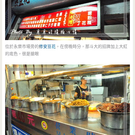
位於永樂市場旁的
修安豆花
，在傍晚時分，那斗大的招牌加上大紅
的底色，很是搶眼