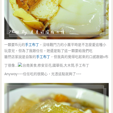
一顆要15元的
手工布丁
，沒啥戰鬥力的小薰平時是不怎麼愛這種小
玩意兒，但為了我跟任任，她還是點了這一顆要給我們吃
雖然店家說是自製的
手工布丁
，但我真的覺得吃起來的口感跟銀x布
丁很像….
Anyway~~~任任吃的很開心，光憑這點就夠了~~~