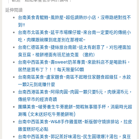
延伸閱讀
台南美食青鯤鯓-風鈴屋-超低調熱炒小店，沒帶路絕對找不
到!!
台南市北區美食-延平市場粿仔嬤-來台南一定要吃的傳統小
吃，肉粿跟碗粿到底差別在那裡呢~
台南仁德區美食-捷絲旅台南館-這太有創意了，刈包裡面加
臭豆腐，椪餅裡面有班尼迪克蛋 （邀約）
台南中西區美食-壽sweet奶茶專賣-來飲料店不是喝飲料，
居然是買布丁？！！每天限量50顆
台南南區美食-盧家麵食-南區不起眼住家麵食超級狂，水餃
一顆2元到底賺什麼
台南西港區美食-阿得肉圓-肉圓一顆只要5元，肉焿湯15元，
傳統早市的經濟奇蹟
團購美食–啵蒡養生牛蒡脆餅–閒暇無事隨手杯，消磨時光超
涮嘴 (文末送好吃牛蒡脆餅喲)
台南中西區美食-W&B手作雞蛋糕-新版御守燒排排站，拉皮
雞蛋糕好吃必點
台南中西區美食-郭記蒸好味湯包-民生圓環爆汁湯包，臭豆