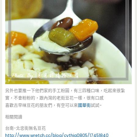
另外也要推一下他們家的手工粉圓，有三四種口味，吃起來很紮
實，不會粉粉的，跟內灣的老街豆花一樣，很有口感
喜歡古早味豆花的朋友們，有空可以來
國華街
試試~
相關閱讀
台南-北忠街無名豆花
http://www.wretch.cc/blog/cythia0805/17451840