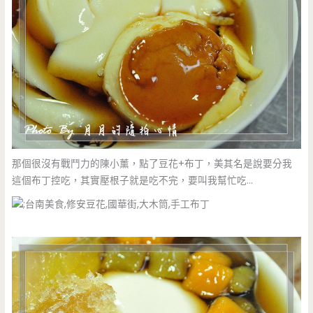
那個很沒有戰鬥力的陳小薰，點了豆花+布丁，美其名是說要分我
這個布丁控吃，其實壓根子就是吃不完，要叫我幫忙吃…