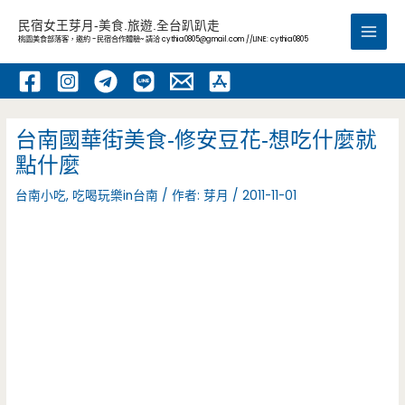
跳
民宿女王芽月-美食.旅遊.全台趴趴走
至
桃園美食部落客，邀約 -民宿合作體驗~ 請洽
cythia0805@gmail.com
//LINE: cythia0805
Main
主
要
Men
內
容
台南國華街美食-修安豆花-想吃什麼就
點什麼
台南小吃
,
吃喝玩樂in台南
/ 作者:
芽月
/
2011-11-01