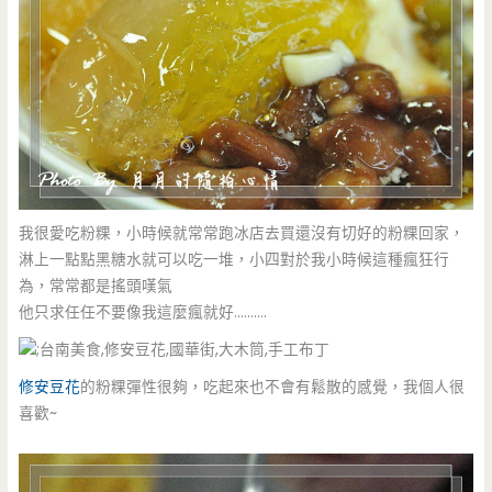
我很愛吃粉粿，小時候就常常跑冰店去買還沒有切好的粉粿回家，
淋上一點點黑糖水就可以吃一堆，小四對於我小時候這種瘋狂行
為，常常都是搖頭嘆氣
他只求任任不要像我這麼瘋就好……….
修安豆花
的粉粿彈性很夠，吃起來也不會有鬆散的感覺，我個人很
喜歡~