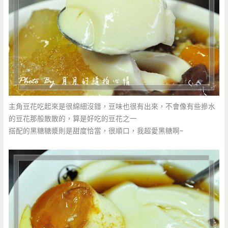
主角豆花吃起來是很綿細沒錯，豆味也很有出來，不會像有些摻水
的豆花那般散散的，算是好吃的豆花之一
搭配的黑糖糖漿則是甜度恰當，很順口，我超愛黑糖啊~