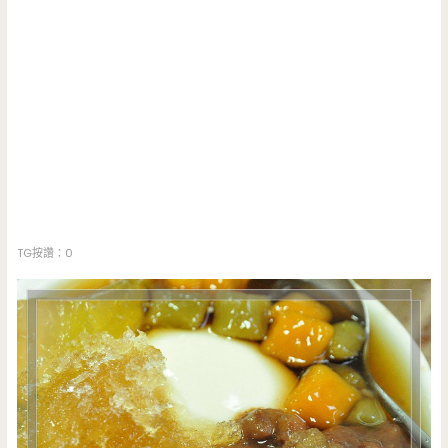
TG按讚：0