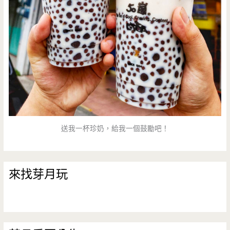
送我一杯珍奶，給我一個鼓勵吧！
來找芽月玩