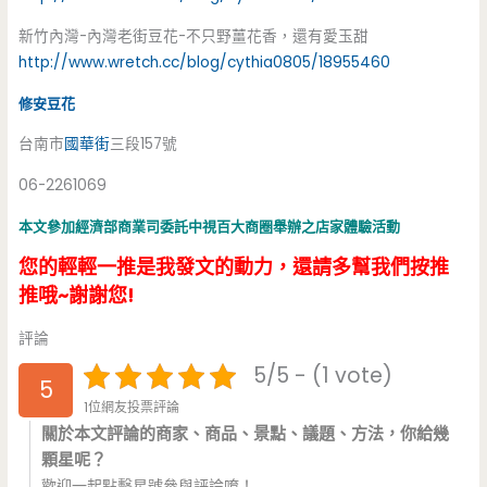
新竹內灣-內灣老街豆花-不只野薑花香，還有愛玉甜
http://www.wretch.cc/blog/cythia0805/18955460
修安豆花
台南市
國華街
三段157號
06-2261069
本文參加經濟部商業司委託中視百大商圈舉辦之店家體驗活動
您的輕輕一推是我發文的動力，還請多幫我們按推
推哦~謝謝您!
評論
5/5 - (1 vote)
5
1位網友投票評論
關於本文評論的商家、商品、景點、議題、方法，你給幾
顆星呢？
歡迎一起點擊星號參與評論唷！