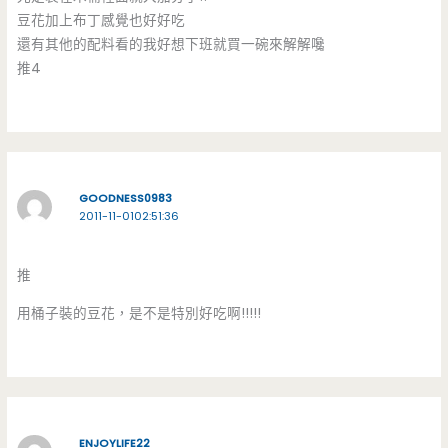
豆花加上布丁感覺也好好吃
還有其他的配料看的我好想下班就買一碗來解解嚵
推4
GOODNESS0983
2011-11-0102:51:36
推
用桶子裝的豆花，是不是特別好吃啊!!!!!
ENJOYLIFE22