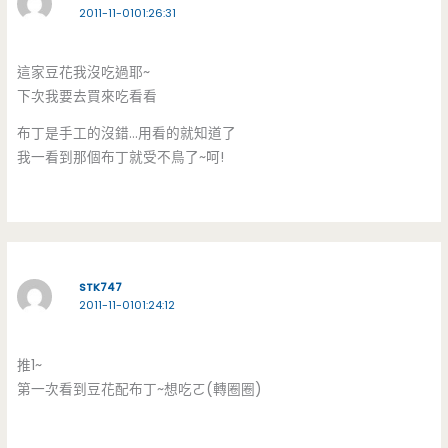
2011-11-0101:26:31
這家豆花我沒吃過耶~
下次我要去買來吃看看
布丁是手工的沒錯…用看的就知道了
我一看到那個布丁就受不鳥了~呵!
STK747
2011-11-0101:24:12
推1~
第一次看到豆花配布丁~想吃ㄛ(轉圈圈)