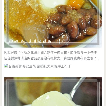
因為很撐了，所以我跟小四合點這一碗豆花，順便餵食一下任任
任任對這種滑溜的甜品是最沒有扺抗力，這點跟我實在是太像了….