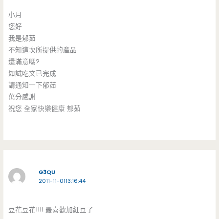
小月
您好
我是郁茹
不知這次所提供的產品
還滿意嗎?
如試吃文已完成
請通知一下郁茹
萬分感謝
祝您 全家快樂健康 郁茹
G3QU
2011-11-0113:16:44
豆花豆花!!!! 最喜歡加紅豆了