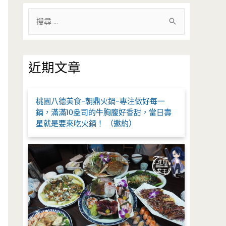
搜
尋
關
鍵
近期文章
字
:
桃園八德美食-朝鼎火鍋-專注做好每一
鍋，滿滿10盎司的牛胸腹好香甜，當日壽
星就是要來吃火鍋！ （邀約）