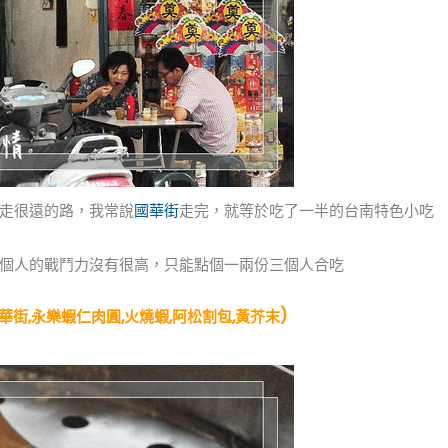
走很遠的路，我常說
國華街
走完，就等於吃了一半的台南特色小吃
個人的戰鬥力沒有很高，只能點個一兩份三個人合吃
)