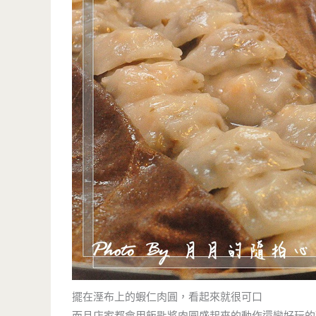
擺在溼布上的蝦仁肉圓，看起來就很可口
而且店家都會用飯匙將肉圓盛起來的動作還蠻好玩的