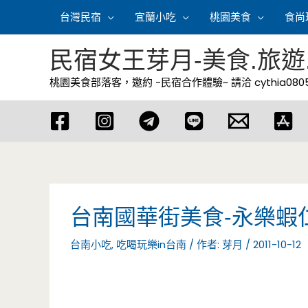
跳
台灣民宿
宜蘭小吃
桃園美食
食尚
至
主
民宿女王芽月-美食.旅遊
要
桃園美食部落客，邀約 -民宿合作體驗~ 請洽
cythia08
內
容
台南國華街美食-永樂蝦
台南小吃
,
吃喝玩樂in台南
/ 作者:
芽月
/
2011-10-12