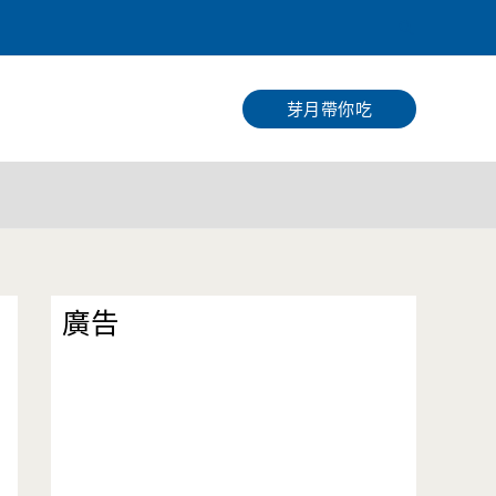
搜
尋
芽月帶你吃
廣告