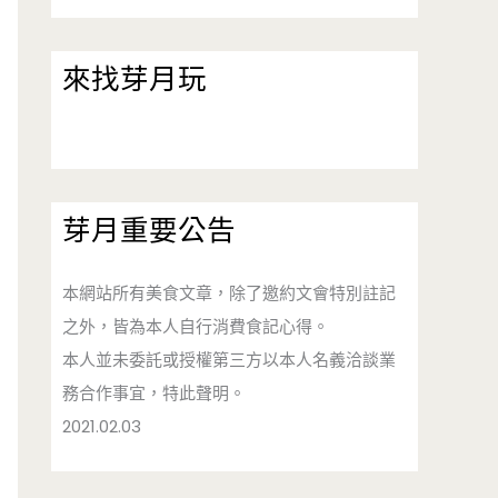
來找芽月玩
芽月重要公告
本網站所有美食文章，除了邀約文會特別註記
之外，皆為本人自行消費食記心得。
本人並未委託或授權第三方以本人名義洽談業
務合作事宜，特此聲明。
2021.02.03