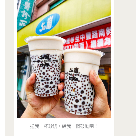
送我一杯珍奶，給我一個鼓勵吧！