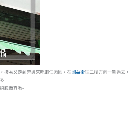
，接著又走到旁邊來吃蝦仁肉圓，在
國華街
往二樓方向一望過去，
多
招牌街容喲~