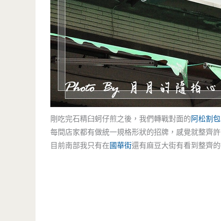
剛吃完石精臼蚵仔煎之後，我們轉戰對面的
阿松割包
每間店家都有做統一規格形狀的招牌，感覺就整齊許
目前南部我只有在
國華街
還有麻豆大街有看到整齊的