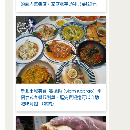
的超人氣老店，家庭號芋頭冰只要120元
新北土城美食-饗拋拋 (Siam Kaprao)-平
價泰式套餐超划算，逛完賣場還可以自助
吧吃到飽 （邀約）