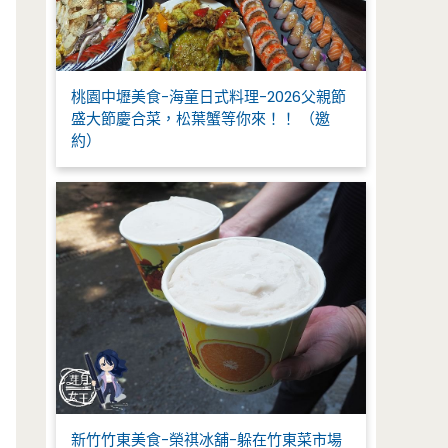
桃園中壢美食-海童日式料理-2026父親節
盛大節慶合菜，松葉蟹等你來！！ （邀
約）
新竹竹東美食-榮祺冰舖-躲在竹東菜市場