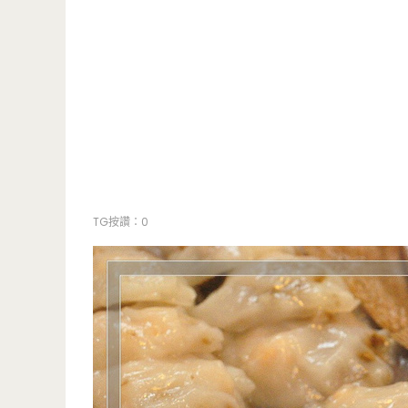
TG按讚：0