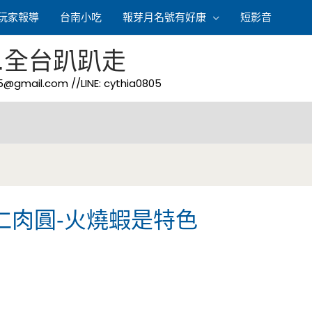
玩家報導
台南小吃
報芽月名號有好康
短影音
.全台趴趴走
05@gmail.com
//LINE: cythia0805
仁肉圓-火燒蝦是特色