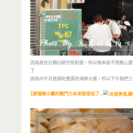
因為就在石精臼蚵仔煎對面，所以根本就不用擔心要
了
因為中午月爸請吃豐富的海鮮大餐，所以下午我們三
(那個陳小薰的戰鬥力本來就很低了….