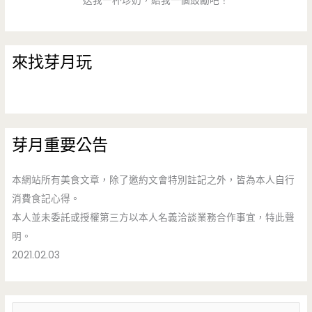
送我一杯珍奶，給我一個鼓勵吧！
來找芽月玩
芽月重要公告
本網站所有美食文章，除了邀約文會特別註記之外，皆為本人自行
消費食記心得。
本人並未委託或授權第三方以本人名義洽談業務合作事宜，特此聲
明。
2021.02.03
搜