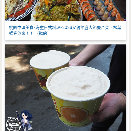
桃園中壢美食-海童日式料理-2026父親節盛大節慶合菜，松葉
蟹等你來！！ （邀約）