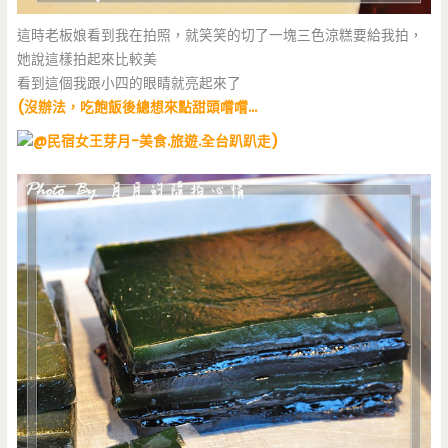
這時老板娘看到我在拍照，就笑笑的切了一塊三色涼糕要給我拍，
她說這樣拍起來比較美
看到這個我跟小四的眼睛就亮起來了
(沒辦法，吃飽飯後總想來點甜頭嚐嚐…
)