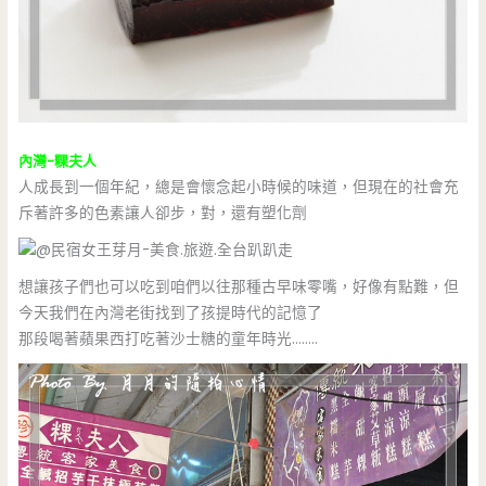
內灣-粿夫人
人成長到一個年紀，總是會懷念起小時候的味道，但現在的社會充
斥著許多的色素讓人卻步，對，還有塑化劑
想讓孩子們也可以吃到咱們以往那種古早味零嘴，好像有點難，但
今天我們在內灣老街找到了孩提時代的記憶了
那段喝著蘋果西打吃著沙士糖的童年時光……..