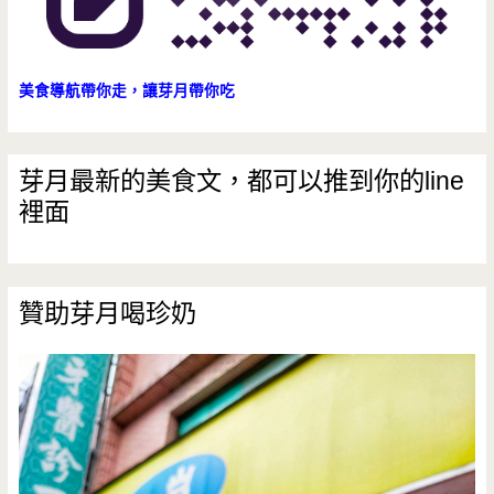
美食導航帶你走，讓芽月帶你吃
芽月最新的美食文，都可以推到你的line
裡面
贊助芽月喝珍奶