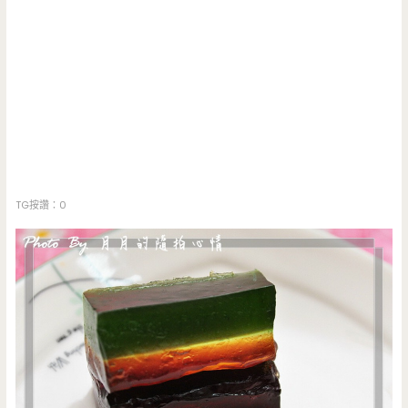
TG按讚：0