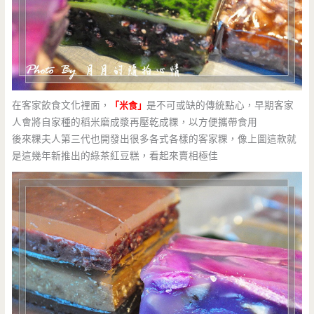
在客家飲食文化裡面，
「米食」
是不可或缺的傳統點心，早期客家
人會將自家種的稻米磨成漿再壓乾成粿，以方便攜帶食用
後來粿夫人第三代也開發出很多各式各樣的客家粿，像上圖這款就
是這幾年新推出的綠茶紅豆糕，看起來賣相極佳