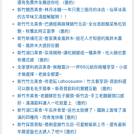
還有免費炸全雞送你吃 （邀約）
新竹關西美食-林月冰舖-一年只賣三個月的冰店，仙草冰真
的古早味又清甜解膩啊！！
新竹竹北美食-巴適經典麻辣鍋竹北店-全台首創酸菜魚吃到
飽，秋蟹此時正當季 （邀約）
新竹新埔花況-詹家黃金風鈴木-追花人才知道的風鈴木農
場，風鈴木大道好壯觀
新竹湖口美食-柒境鍋物-讓吃鍋變成一種美學，吃火鍋也要
有儀式感 （邀約）
全家便利商店美食-無敵霜沙-一杯69元給你兩種享受，小孩
才做選擇，老娘全都要~
新竹竹北美食-伴君耘 Lahoosuann｜竹北春芽洞-買飲料還
可以跟毛毛手猜拳，新奇買飲料的實體互動 （邀約）
新竹市美食-老麵酵匠包子饅頭-新竹店-手工老麵饅頭口感
好，滿滿餡料讓人一吃就愛上 （邀約）
新竹湖口美食-牛柒丼食堂-這也太勁爆了，鐵鍬上面堆了滿
滿的四種肉，肉食鬼快衝 (邀約)
新竹採買景點-僑俐瓷器竹北店-可愛鯨鯊新上市，還有最新
年曆瓷盤也太誘人了吧!!! (邀約)