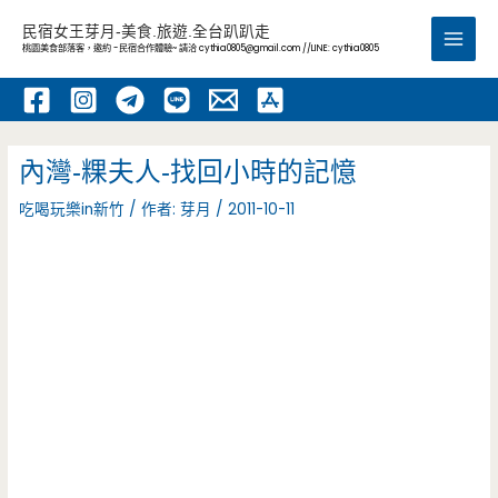
跳
民宿女王芽月-美食.旅遊.全台趴趴走
至
桃園美食部落客，邀約 -民宿合作體驗~ 請洽
cythia0805@gmail.com
//LINE: cythia0805
Main
主
要
Men
內
容
內灣-粿夫人-找回小時的記憶
吃喝玩樂in新竹
/ 作者:
芽月
/
2011-10-11