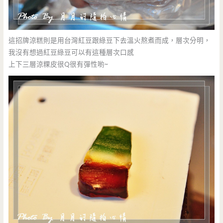
這招牌涼糕則是用台灣紅豆跟綠豆下去溫火熬煮而成，層次分明，
我沒有想過紅豆綠豆可以有這種層次口感
上下三層涼粿皮很Q很有彈性喲~