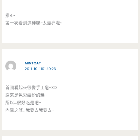
推4~
第一次看到這種粿~太漂亮啦~
MINTCAT
2011-10-1101:40:23
首圖看起來很像手工皂~XD
原來是色彩繽紛的糕~
所以…很好吃是吧~
內灣之旅…我要去我要去~