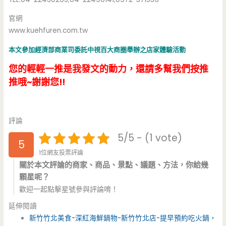
官網
www.kuehfuren.com.tw
本文參加經濟部商業司委託中視百大商圈舉辦之店家體驗活動
您的輕輕一推是我發文的動力，還請多幫我們按推
推哦~謝謝您!!
評論
5/5 - (1 vote)
5
1位網友投票評論
關於本文評論的商家、商品、景點、議題、方法，你給幾
顆星呢？
歡迎一起點擊星號參與評論唷！
延伸閱讀
新竹竹北美食-深紅海鮮鍋物-新竹竹北店-提早預約吃火鍋，