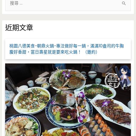
尋
關
鍵
近期文章
字
:
桃園八德美食-朝鼎火鍋-專注做好每一鍋，滿滿10盎司的牛胸
腹好香甜，當日壽星就是要來吃火鍋！ （邀約）