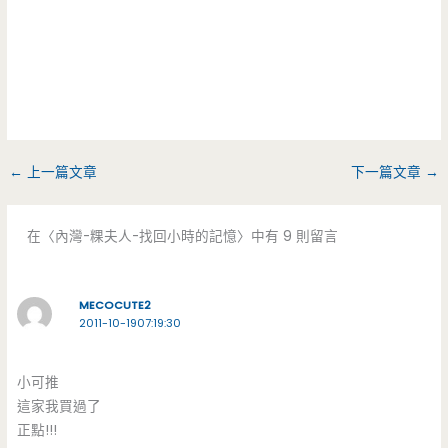
←
上一篇文章
下一篇文章
→
在〈內灣-粿夫人-找回小時的記憶〉中有 9 則留言
MECOCUTE2
2011-10-1907:19:30
小可推
這家我買過了
正點!!!