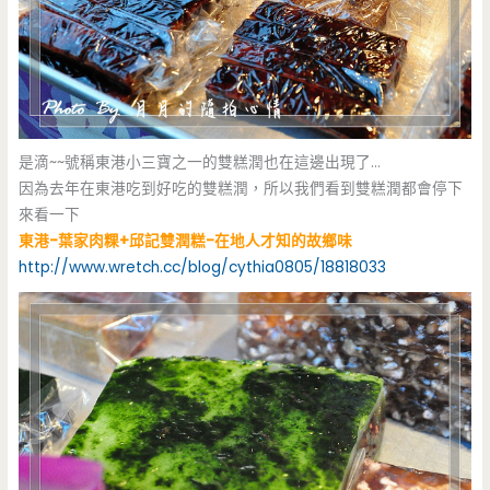
是滴~~號稱東港小三寶之一的雙糕潤也在這邊出現了…
因為去年在東港吃到好吃的雙糕潤，所以我們看到雙糕潤都會停下
來看一下
東港-葉家肉粿+邱記雙潤糕-在地人才知的故鄉味
http://www.wretch.cc/blog/cythia0805/18818033