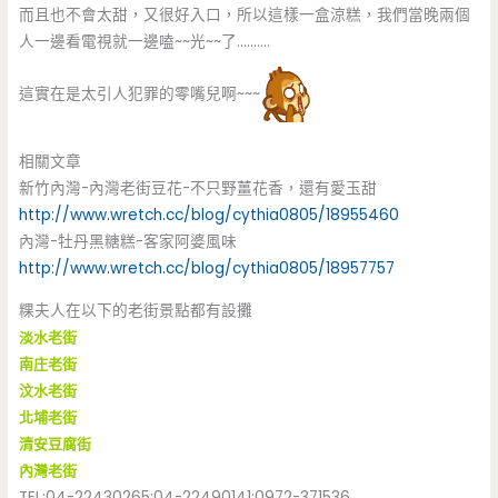
而且也不會太甜，又很好入口，所以這樣一盒涼糕，我們當晚兩個
人一邊看電視就一邊嗑~~光~~了……….
這實在是太引人犯罪的零嘴兒啊~~~
相關文章
新竹內灣-內灣老街豆花-不只野薑花香，還有愛玉甜
http://www.wretch.cc/blog/cythia0805/18955460
內灣-牡丹黑糖糕-客家阿婆風味
http://www.wretch.cc/blog/cythia0805/18957757
粿夫人在以下的老街景點都有設攤
淡水老街
南庄老街
汶水老街
北埔老街
清安豆腐街
內灣老街
TEL:04-22430265;04-22490141;0972-371536