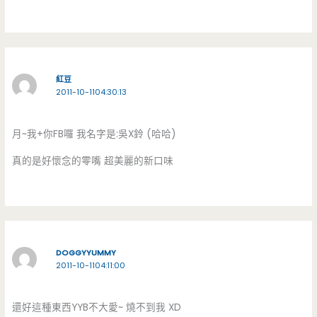
紅豆
2011-10-1104:30:13
月~我+你FB囉 我名字是:吳X鈴 (哈哈)
真的是好懷念的零嘴 超美麗的新口味
DOGGYYUMMY
2011-10-1104:11:00
還好這種東西YYB不大愛~ 燒不到我 XD