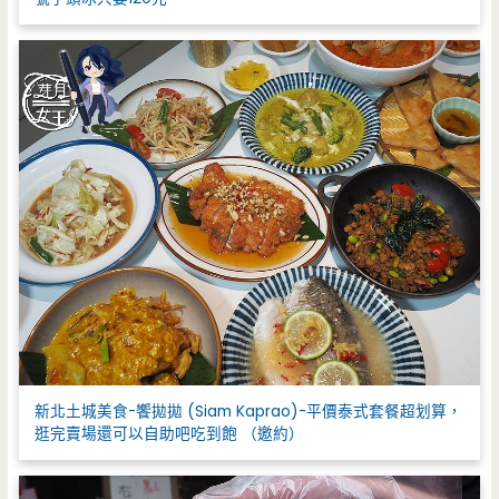
新北土城美食-饗拋拋 (Siam Kaprao)-平價泰式套餐超划算，
逛完賣場還可以自助吧吃到飽 （邀約）