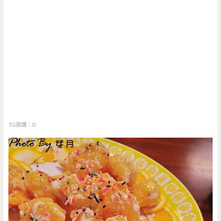
TG按讚：0