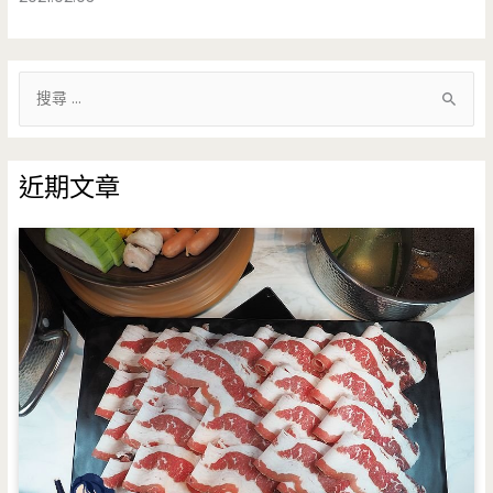
搜
尋
關
鍵
近期文章
字
: