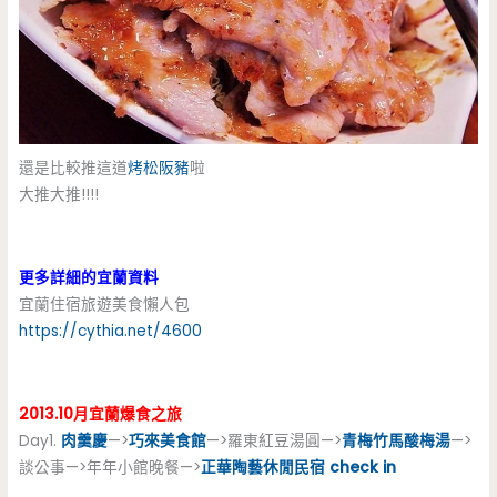
還是比較推這道
烤松阪豬
啦
大推大推!!!!
更多詳細的宜蘭資料
宜蘭住宿旅遊美食懶人包
https://cythia.net/4600
2013.10月宜蘭爆食之旅
Day1.
肉羹慶
—>
巧來美食館
—>羅東紅豆湯圓—>
青梅竹馬酸梅湯
—>
談公事—>年年小館晚餐—>
正華陶藝休閒民宿 check in