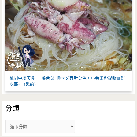
桃園中壢美食-一葉台菜-換季又有新菜色，小卷米粉鍋新鮮好
吃耶~ （邀約）
分類
分
類