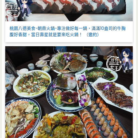
桃園八德美食-朝鼎火鍋-專注做好每一鍋，滿滿10盎司的牛胸
腹好香甜，當日壽星就是要來吃火鍋！ （邀約）