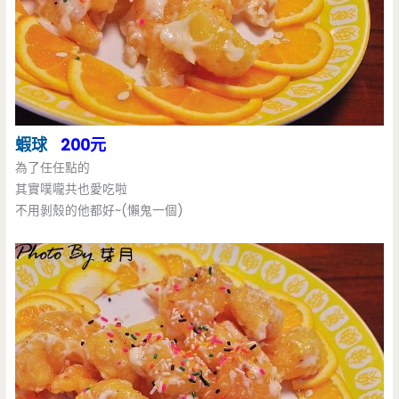
蝦球
200元
為了任任點的
其實噗嚨共也愛吃啦
不用剝殼的他都好~(懶鬼一個)