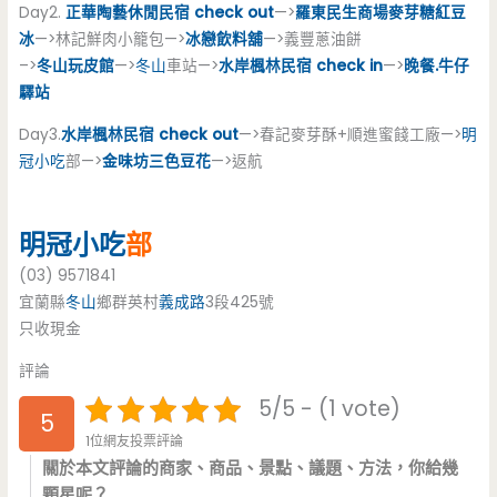
Day2.
正華陶藝休閒民宿 check out
—>
羅東民生商場麥芽糖紅豆
冰
—>林記鮮肉小籠包—>
冰戀飲料舖
—>義豐蔥油餅
–>
冬山玩皮館
—>
冬山
車站—>
水岸楓林民宿 check in
—>
晚餐.牛仔
驛站
Day3.
水岸楓林民宿 check out
—>春記麥芽酥+順進蜜餞工廠—>
明
冠
小吃
部—>
金味坊三色豆花
—>返航
明冠
小吃
部
(03) 9571841
宜蘭縣
冬山
鄉群英村
義成路
3段425號
只收現金
評論
5/5 - (1 vote)
5
1位網友投票評論
關於本文評論的商家、商品、景點、議題、方法，你給幾
顆星呢？