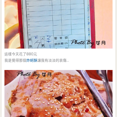
這樣今天花了880元
我是覺得那個
炸蚵酥
讓我有淡淡的哀傷…