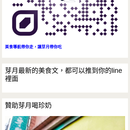
美食導航帶你走，讓芽月帶你吃
芽月最新的美食文，都可以推到你的line
裡面
贊助芽月喝珍奶