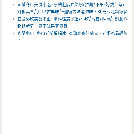
宜蘭冬山美食小吃–冰點老店綿綿冰/推薦/下午茶/燒仙草/
銅板美食/手工/古早味/–遵循古法老滋味，30元豆花料爆多
宜蘭必吃美食冬山–爆炸雞罵子蛋/小吃/宵夜/炸物/–創意炸
物頗新奇，霸王魷果真霸氣
宜蘭冬山–冬山老街綿綿冰–炎熱夏夜何處去，老街冰品超熱
門