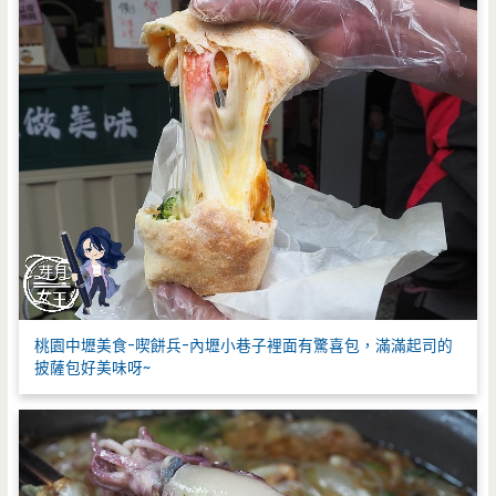
桃園中壢美食-喫餅兵-內壢小巷子裡面有驚喜包，滿滿起司的
披薩包好美味呀~