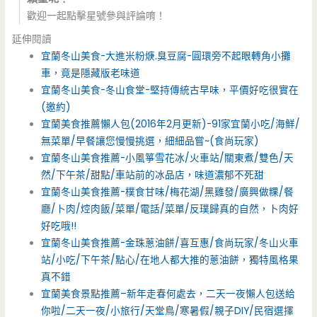
歡迎一起點擊星號參與評論唷！
延伸閱讀
宜蘭冬山美食-大進米粉焿.臭豆腐-圓環旁不起眼轉角小攤
車，竟是隱藏版老味道
宜蘭冬山美食-冬山食堂-堅持傳統古早味，平價好吃很實在
(邀約)
宜蘭美食推薦懶人包(2016年2月更新)-91家宜蘭小吃/海鮮/
無菜單/早餐讓您慢慢挑選，細細品嘗~(食尚玩家)
宜蘭冬山美食推薦-小風箏雪花冰/火車站/關東煮/雙色/天
然/下午茶/甜點/車站前的冰品店，味道濃郁不死甜
宜蘭冬山美食推薦-樸食甘味/梅花湖/黑雞發/廣興做粿/餐
廳/卜肉/焢肉飯/菜單/電話/菜單/反璞歸真的自然，卜肉好
好吃哦!!
宜蘭冬山美食推薦-金珠蔥油餅/喜互惠/食尚玩家/冬山火車
站/小吃/下午茶/點心/在地人都大推的蔥油餅，獨特風格果
真不錯
宜蘭美食景點推薦–新年走春何處去，二天一夜懶人包送給
你啦/二天一夜/小旅行/天堂鳥/寒暑假/親子DIY/民宿選擇