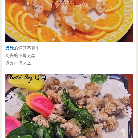
蝦球
的個頭不算小
粉裹的不算太厚
還算水準之上