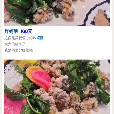
炸蚵酥
160元
這個是讓我傷心的
炸蚵酥
大大的縮小了
我跟阿良都好傻眼