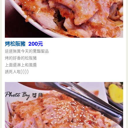
烤松阪豬
200元
這道無異今天的驚豔聖品
烤的好香的松阪豬
上面還淋上和風醬
誘死人啦))))