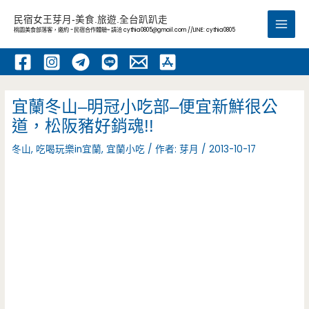
跳
民宿女王芽月-美食.旅遊.全台趴趴走
至
桃園美食部落客，邀約 -民宿合作體驗~ 請洽
cythia0805@gmail.com
//LINE: cythia0805
Main
主
要
Men
內
容
宜蘭冬山–明冠小吃部–便宜新鮮很公
道，松阪豬好銷魂!!
冬山
,
吃喝玩樂in宜蘭
,
宜蘭小吃
/ 作者:
芽月
/
2013-10-17