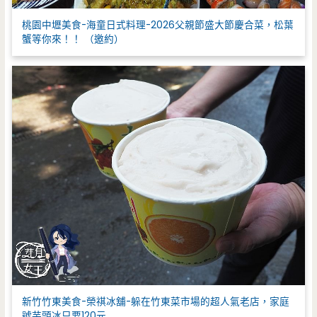
桃園中壢美食-海童日式料理-2026父親節盛大節慶合菜，松葉
蟹等你來！！ （邀約）
新竹竹東美食-榮祺冰舖-躲在竹東菜市場的超人氣老店，家庭
號芋頭冰只要120元