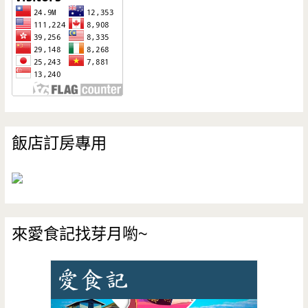
飯店訂房專用
來愛食記找芽月喲~