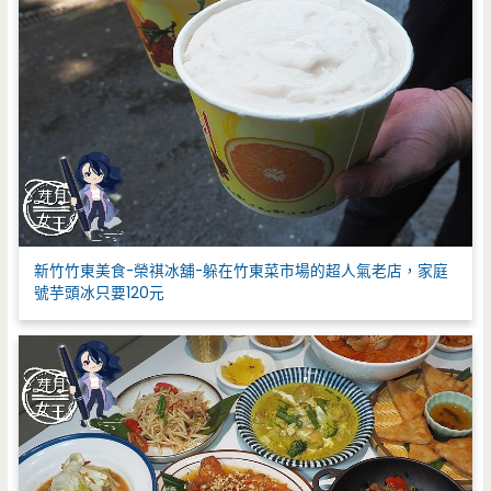
新竹竹東美食-榮祺冰舖-躲在竹東菜市場的超人氣老店，家庭
號芋頭冰只要120元