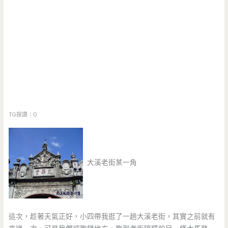
TG按讚：0
大溪老街某一角
這次，趁著天氣正好，小四帶我逛了一趟大溪老街，其實之前就有