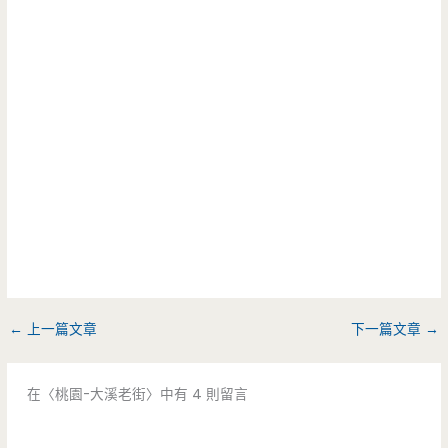
←
上一篇文章
下一篇文章
→
在〈桃園-大溪老街〉中有 4 則留言