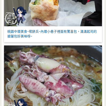
桃園中壢美食-喫餅兵-內壢小巷子裡面有驚喜包，滿滿起司的
披薩包好美味呀~