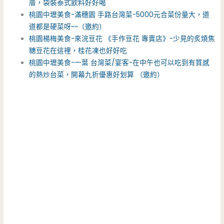
厝，袋裝泰式飲料好好喝
桃園中壢美食-滿穗園 手路台灣菜-5000元合菜份量大，道
道都是硬菜呀~~（邀約）
桃園楊梅美食-來浣豆花 《手作豆花 專賣店》-少見的炙燒焦
糖豆花在這裡，桂花凍也好好吃
桃園中壢美食-一葉 台灣菜/宴客-在中午也可以吃到有質感
的熱炒台菜，開幕九折優惠好划算 （邀約）