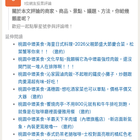
1位網友投票評論
關於本文評論的商家、商品、景點、議題、方法，你給幾
顆星呢？
歡迎一起點擊星號參與評論唷！
延伸閱讀
桃園中壢美食-海童日式料理-2026父親節盛大節慶合菜，松
葉蟹等你來！！ （邀約）
桃園中壢美食-文化早點-我願稱它為中壢最強焢肉飯，還沒
開門就一堆人在排隊啊！！！
桃園中壢美食-沁家圓滷肉飯-不起眼的鐵皮小攤子，炒麵跟
肉羹湯超有味~好吃！
桃園中壢美食-滿穗園-想吃酒家菜也可以單點，價格平價又
大器 （邀約）
桃園中壢美食-饗燒肉亭-不用800元就有和牛牛排吃到飽，
就像是在咖啡廳裡面優雅用餐 （邀約）
桃園中壢美食-羊霸天下羊肉爐（內壢旗艦店）-新店面新氣
象，內裝更寬敞嚕~~ （邀約）
桃園中壢美食-泰式奶茶老撾咖啡-士校對面亮眼的橘紅色老