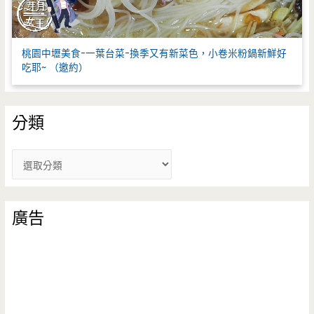
桃園中壢美食-一葉台菜-換季又有新菜色，小卷米粉鍋新鮮好
吃耶~ （邀約）
分類
分
類
廣告