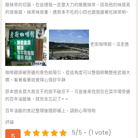
跟抹茶的切面，在這裡我一定要大力的推薦抹茶，因為他的味道真
的很香甜，抹茶味很重，連原本不吃的小四也跟我搶著吃抹茶喲~
老街咖啡館，沒走進
咖啡館卻被旁邊的景色給吸引，從這角度可以整個俯瞰整座武嶺大
橋，看著看著就覺得心情好平靜
原本想去買大房豆干的捏不破豆干，可是後來找到位在菜市場旁邊
的百年油飯後，就完全忘記了= =
百年油飯的食記整理後隨即補上，請耐心等待喲
評論
5/5 - (1 vote)
5