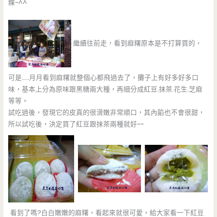
粿~^^
繼續往前走，看到麻糬原本是不打算買的，
可是…..月月看到麻糬就整個心都飛過去了，攤子上有好多好多口
味，基本上分為原味跟黑糖兩大種，再細分成紅豆.抹茶.花生.芝麻
等等。
試吃過後，發現它的皮真的很滑嫩非常順口，其內餡也不會很甜，
所以試吃後，決定買了紅豆跟抹茶兩種就好~~
看到了嗎?白白嫩嫩的麻糬，看起來就很可愛，給大家看一下紅豆