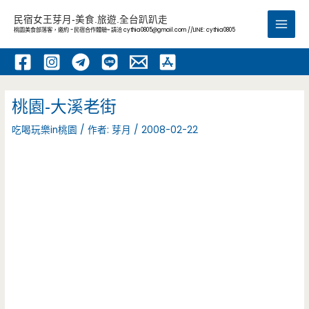
跳
民宿女王芽月-美食.旅遊.全台趴趴走
至
桃園美食部落客，邀約 -民宿合作體驗~ 請洽
cythia0805@gmail.com
//LINE: cythia0805
Main
主
要
Men
內
容
桃園-大溪老街
吃喝玩樂in桃園
/ 作者:
芽月
/
2008-02-22