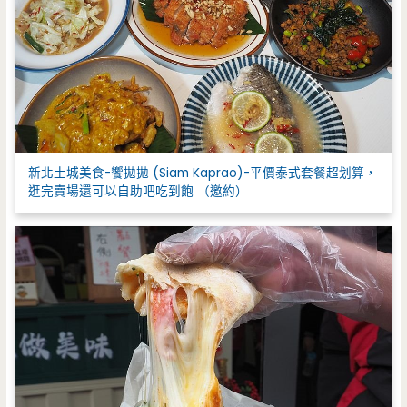
新北土城美食-饗拋拋 (Siam Kaprao)-平價泰式套餐超划算，
逛完賣場還可以自助吧吃到飽 （邀約）