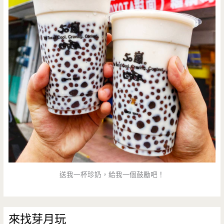
送我一杯珍奶，給我一個鼓勵吧！
來找芽月玩