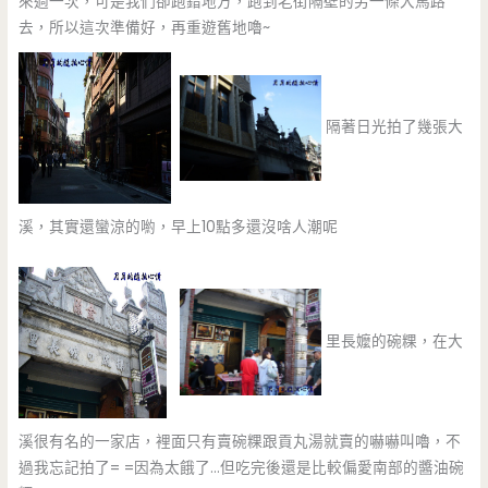
來過一次，可是我們卻跑錯地方，跑到老街隔壁的另一條大馬路
去，所以這次準備好，再重遊舊地嚕~
隔著日光拍了幾張大
溪，其實還蠻涼的喲，早上10點多還沒啥人潮呢
里長嬤的碗粿，在大
溪很有名的一家店，裡面只有賣碗粿跟貢丸湯就賣的嚇嚇叫嚕，不
過我忘記拍了= =因為太餓了…但吃完後還是比較偏愛南部的醬油碗