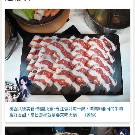
字
:
桃園八德美食-朝鼎火鍋-專注做好每一鍋，滿滿10盎司的牛胸
腹好香甜，當日壽星就是要來吃火鍋！ （邀約）