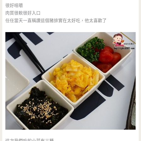
很好咀嚼
肉質很軟很好入口
任任當天一直稱讚這個豬排實在太好吃，他太喜歡了
這次我們吃的小菜有三種