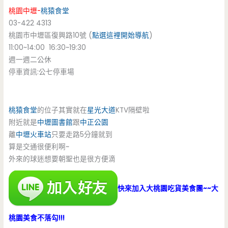
桃園中壢-
桃猿食堂
03-422 4313
桃園市中壢區復興路10號 (
點選這裡開始導航
)
11:00~14:00 16:30~19:30
週一週二公休
停車資訊:公七停車場
桃猿食堂
的位子其實就在
星光大道
KTV隔壁啦
附近就是
中壢圖書館
跟
中正公園
離
中壢火車站
只要走路5分鐘就到
算是交通很便利啊~
外來的球迷想要朝聖也是很方便滴
快來加入大桃園吃貨美食團~~大
桃園美食不落勾!!!