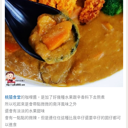
桃猿食堂
的咖哩醬，是加了好幾種水果跟辛香料下去熬煮
所以吃起來是會帶點微微的南洋風味之外
還會有淡淡的水果甜味
會有一點點的微辣，但是連任任這種比我卒仔還要卒仔的囡仔都可
以進食