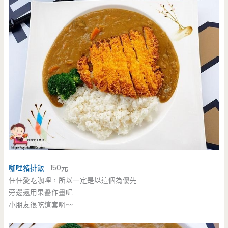
咖哩豬排飯
150元
任任愛吃咖哩，所以一定是以這個為優先
旁邊還用果醬作畫呢
小朋友很吃這套啊~~