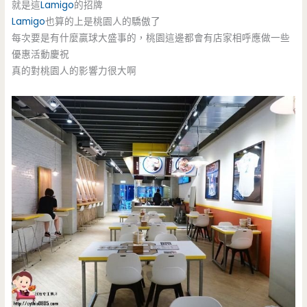
就是這
Lamigo
的招牌
Lamigo
也算的上是桃園人的驕傲了
每次要是有什麼贏球大盛事的，桃園這邊都會有店家相呼應做一些
優惠活動慶祝
真的對桃園人的影響力很大啊