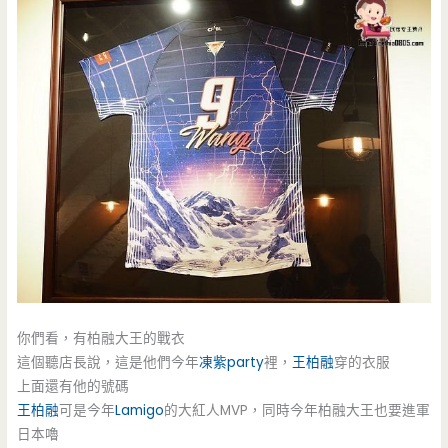
你們看，有柏融大王的戰衣
這個聽店長說，這是他們今年
凍紫party
裡，
王柏融
穿的衣服
上面還有他的號碼
王柏融
可是今年
Lamigo
的大紅人MVP，同時今年柏融大王也要進軍
日本嚕