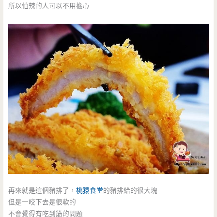
所以怕辣的人可以不用擔心
再來就是這個豬排了，
桃猿食堂
的豬排給的很大塊
但是一咬下去是很軟的
不會覺得有吃到筋的問題