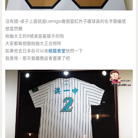
沒有錯~桌子上面就是Lamigo幾個當紅炸子雞球員的名字跟編號
想當然爾
柏融大王的9號桌是最搶手的啦
大家都嘛想跟柏融大王合照咩
如果他去日本前可以來
桃猿食堂
快閃一下
我覺得，那天餐廳應該會塞爆了吧