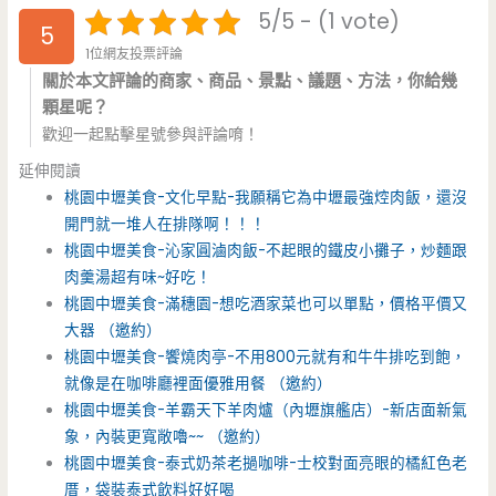
5/5 - (1 vote)
5
1位網友投票評論
關於本文評論的商家、商品、景點、議題、方法，你給幾
顆星呢？
歡迎一起點擊星號參與評論唷！
延伸閱讀
桃園中壢美食-文化早點-我願稱它為中壢最強焢肉飯，還沒
開門就一堆人在排隊啊！！！
桃園中壢美食-沁家圓滷肉飯-不起眼的鐵皮小攤子，炒麵跟
肉羹湯超有味~好吃！
桃園中壢美食-滿穗園-想吃酒家菜也可以單點，價格平價又
大器 （邀約）
桃園中壢美食-饗燒肉亭-不用800元就有和牛牛排吃到飽，
就像是在咖啡廳裡面優雅用餐 （邀約）
桃園中壢美食-羊霸天下羊肉爐（內壢旗艦店）-新店面新氣
象，內裝更寬敞嚕~~ （邀約）
桃園中壢美食-泰式奶茶老撾咖啡-士校對面亮眼的橘紅色老
厝，袋裝泰式飲料好好喝