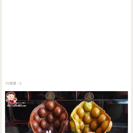
TG按讚：0