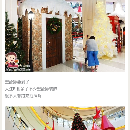
聖誕節要到了
大江B1也多了不少聖誕節裝飾
很多人都跑來拍照啊