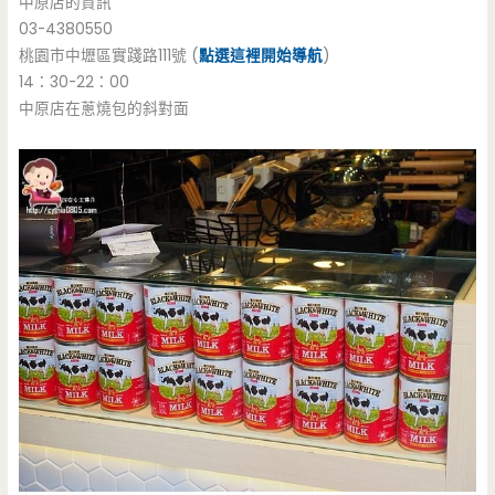
中原店的資訊
03-4380550
桃園市中壢區實踐路111號 (
點選這裡開始導航
)
14：30-22：00
中原店在蔥燒包的斜對面