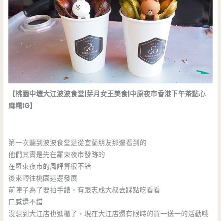
【桃園中壢大江波波食堂|芽月女王美食|中原夜市香港下午茶點心
麻糬IG】
第一次聽到波波食堂是從宜蘭朋友那邊看到的
他們其實是先在羅東夜市發跡的
在羅東夜市的風評算很不錯
後來轉往桃園這邊發展
前陣子為了要拍手錶，有跟志成大叔去踩點吃看看
口感還不錯
沒想到大江店也進櫃了，現在大江店還有限時的買一送一的活動哦