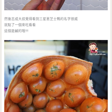
然後志成大叔覺得看到三星蔥芝士鴨的名字很威
就點了一個來吃看看
這個是鹹的哦!!!