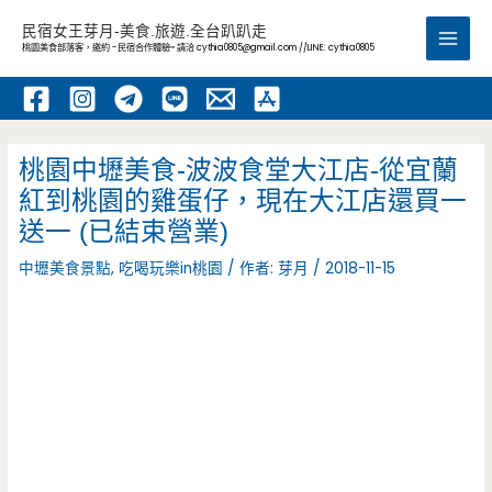
跳
民宿女王芽月-美食.旅遊.全台趴趴走
至
桃園美食部落客，邀約 -民宿合作體驗~ 請洽
cythia0805@gmail.com
//LINE: cythia0805
Main
主
要
Men
內
容
桃園中壢美食-波波食堂大江店-從宜蘭
紅到桃園的雞蛋仔，現在大江店還買一
送一 (已結束營業)
中壢美食景點
,
吃喝玩樂in桃園
/ 作者:
芽月
/
2018-11-15