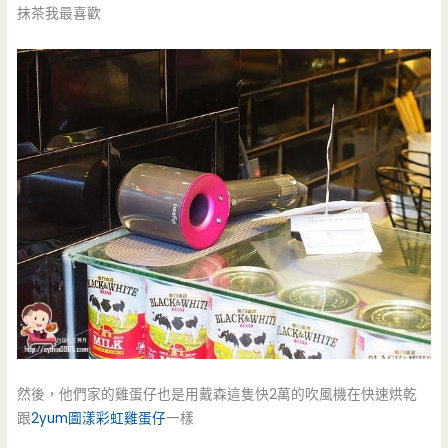
抹茶我最喜歡
然後，他們家的雞蛋仔也是用戴森這隻快2萬的吹風機在快速烘乾
跟
2yum圖漾彩虹雞蛋仔
一樣