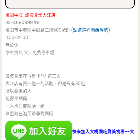
桃園中壢-波波食堂大江店
03-4680999#9
桃園市中壢區中園路二段509號B1 (
點選這裡開始導航
)
11:00~22:00
無公休
停車資訊:大江免費停車場
波波食堂在11/15-11/17 這三天
大江店有買一送一的活動，但是只有30組
所以要搶的人
記得早點衝
一人也只能限購一組
位置就在泡芙爺爺對面哦
快來加入大桃園吃貨美食團~~大