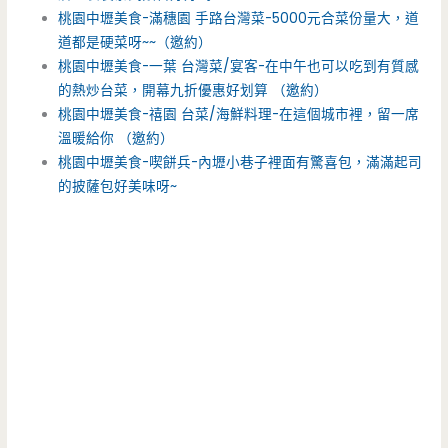
桃園中壢美食-滿穗園 手路台灣菜-5000元合菜份量大，道
道都是硬菜呀~~（邀約）
桃園中壢美食-一葉 台灣菜/宴客-在中午也可以吃到有質感
的熱炒台菜，開幕九折優惠好划算 （邀約）
桃園中壢美食-禧園 台菜/海鮮料理-在這個城市裡，留一席
溫暖給你 （邀約）
桃園中壢美食-喫餅兵-內壢小巷子裡面有驚喜包，滿滿起司
的披薩包好美味呀~