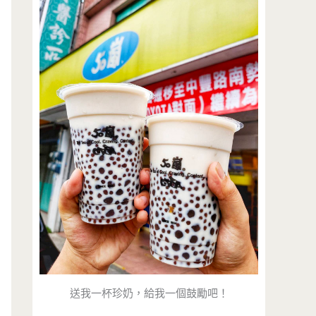
送我一杯珍奶，給我一個鼓勵吧！