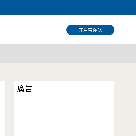
搜
尋
芽月帶你吃
廣告