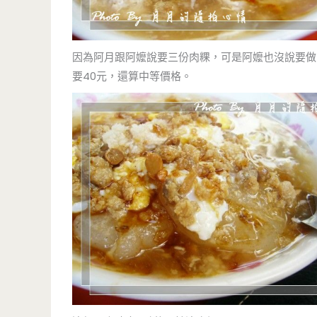
因為阿月跟阿嬤說要三份肉粿，可是阿嬤也沒說要做
要40元，還算中等價格。