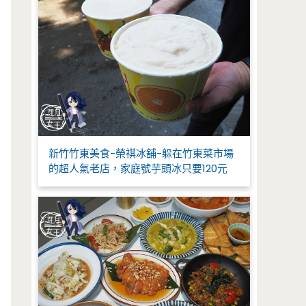
新竹竹東美食-榮祺冰舖-躲在竹東菜市場
的超人氣老店，家庭號芋頭冰只要120元