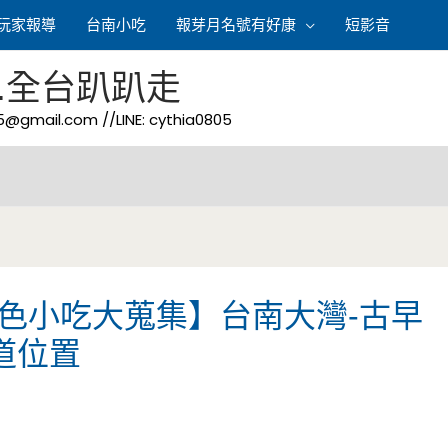
玩家報導
台南小吃
報芽月名號有好康
短影音
.全台趴趴走
05@gmail.com
//LINE: cythia0805
特色小吃大蒐集】台南大灣-古早
道位置