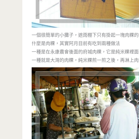
一個很簡單的小攤子，遮雨棚下只有掛起一塊肉粿的
什麼是肉粿，其實阿月目前有吃到兩種做法
一種是在永康農會後面的府城肉粿，它是純米粿裡面
一種就是大灣的肉粿，純米粿煎一煎之後，再淋上肉