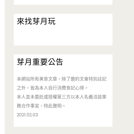
來找芽月玩
芽月重要公告
本網站所有美食文章，除了邀約文會特別註記
之外，皆為本人自行消費食記心得。
本人並未委託或授權第三方以本人名義洽談業
務合作事宜，特此聲明。
2021.02.03