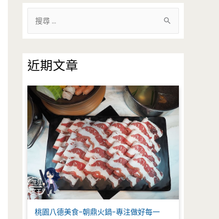
搜
尋
關
鍵
近期文章
字
:
桃園八德美食-朝鼎火鍋-專注做好每一