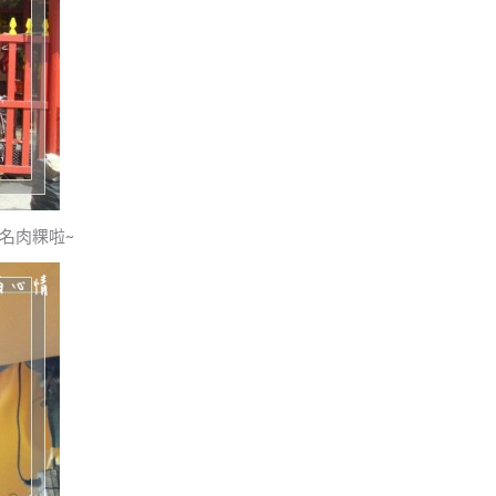
名肉粿啦~