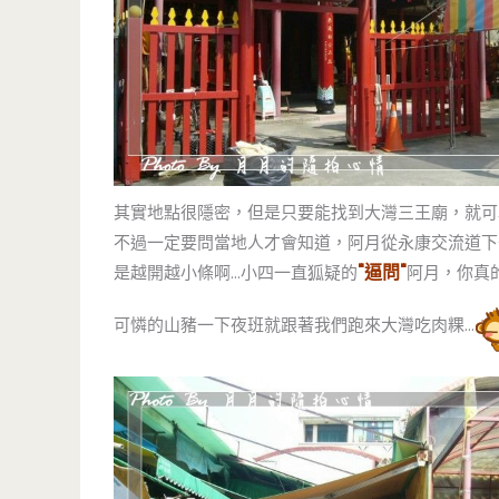
其實地點很隱密，但是只要能找到大灣三王廟，就可
不過一定要問當地人才會知道，阿月從永康交流道下
"逼問"
是越開越小條啊…小四一直狐疑的
阿月，你真
可憐的山豬一下夜班就跟著我們跑來大灣吃肉粿…