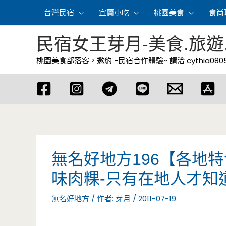
跳
台灣民宿
宜蘭小吃
桃園美食
食尚
至
主
民宿女王芽月-美食.旅遊
要
桃園美食部落客，邀約 -民宿合作體驗~ 請洽
cythia08
內
容
無名好地方196【各地
味肉粿-只有在地人才知
無名好地方
/ 作者:
芽月
/
2011-07-19