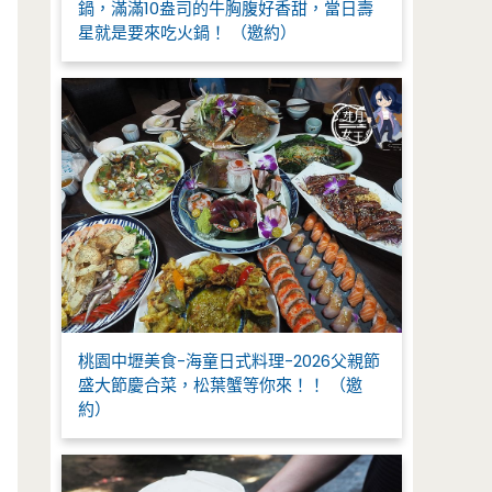
鍋，滿滿10盎司的牛胸腹好香甜，當日壽
星就是要來吃火鍋！ （邀約）
桃園中壢美食-海童日式料理-2026父親節
盛大節慶合菜，松葉蟹等你來！！ （邀
約）