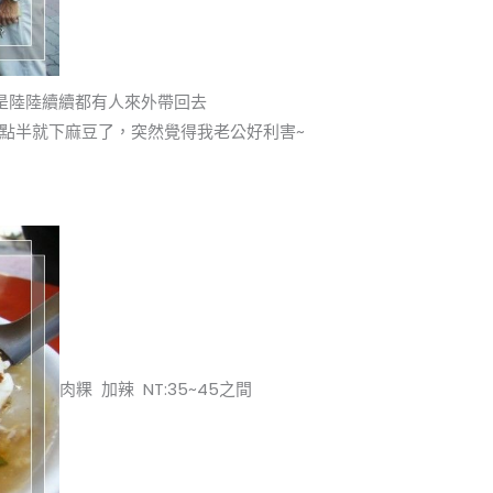
是陸陸續續都有人來外帶回去
點半就下麻豆了，突然覺得我老公好利害~
肉粿 加辣 NT:35~45之間