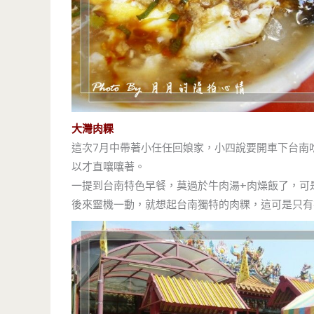
大灣肉粿
這次7月中帶著小任任回娘家，小四說要開車下台南
以才直嚷嚷著。
一提到台南特色早餐，莫過於牛肉湯+肉燥飯了，可
後來靈機一動，就想起台南獨特的肉粿，這可是只有