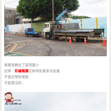
接著我轉去了富岡國小
記得，
彩繪圍牆
在新明街萬善寺這邊
不是在學校裡面
可是還沒好…