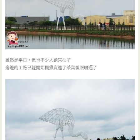
雖然是平日，但也不少人跑來拍了
旁邊的工廠已輕開始擺攤賣進了茶葉蛋跟嗄逼了