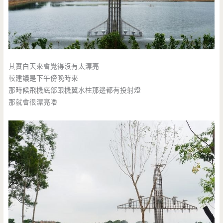
其實白天來會覺得沒有太漂亮
較建議是下午傍晚時來
那時候飛機底部跟機翼水柱那邊都有投射燈
那就會很漂亮嚕