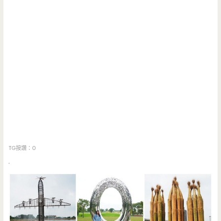
TG按讚：0
.