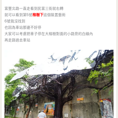
富豐北路一直走看到民富三街就右轉
就可以看到第5號
榕樹下
這個裝置藝術
6號我沒找到
也因為車站那邊不好停
大家可以考慮把車子停在大榕樹對面的小路旁的白線內
再走路過去車站