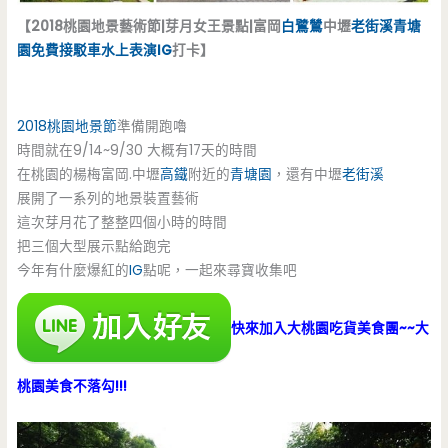
【2018桃園地景藝術節|芽月女王景點|富岡
白鷺鷥
中壢
老街溪
青塘
園
免費接駁車
水上表演
IG
打卡】
2018桃園地景節
準備開跑嚕
時間就在9/14~9/30 大概有17天的時間
在桃園的楊梅富岡.中壢
高鐵
附近的
青塘園
，還有中壢
老街溪
展開了一系列的地景裝置藝術
這次芽月花了整整四個小時的時間
把三個大型展示點給跑完
今年有什麼爆紅的
IG
點呢，一起來尋寶收集吧
快來加入大桃園吃貨美食團~~大
桃園美食不落勾!!!