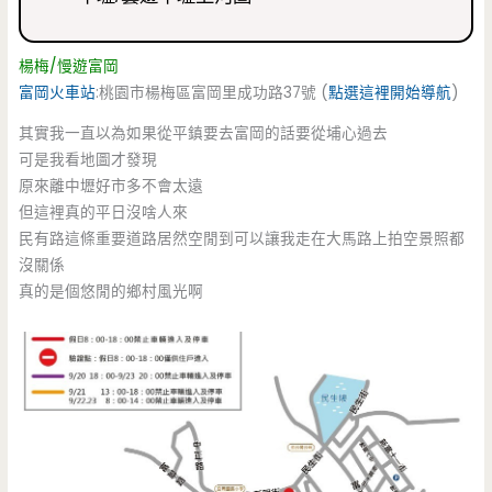
楊梅/慢遊富岡
富岡火車站
:桃園市楊梅區富岡里成功路37號 (
點選這裡開始導航
)
其實我一直以為如果從平鎮要去富岡的話要從埔心過去
可是我看地圖才發現
原來離中壢好市多不會太遠
但這裡真的平日沒啥人來
民有路這條重要道路居然空閒到可以讓我走在大馬路上拍空景照都
沒關係
真的是個悠閒的鄉村風光啊