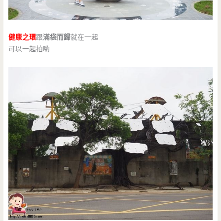
健康之環
跟
滿袋而歸
就在一起
可以一起拍喲