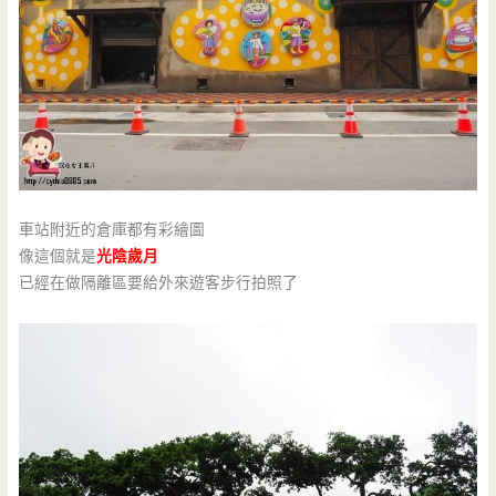
車站附近的倉庫都有彩繪圖
像這個就是
光陰歲月
已經在做隔離區要給外來遊客步行拍照了