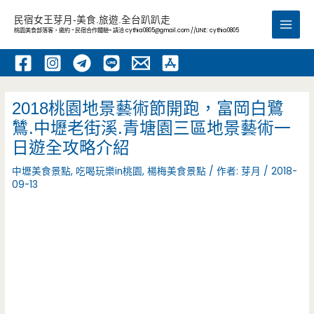
跳
民宿女王芽月-美食.旅遊.全台趴趴走
至
桃園美食部落客，邀約 -民宿合作體驗~ 請洽
cythia0805@gmail.com
//LINE: cythia0805
Main
主
要
Men
內
容
2018桃園地景藝術節開跑，富岡白鷺
鷥.中壢老街溪.青塘園三區地景藝術一
日遊全攻略介紹
中壢美食景點
,
吃喝玩樂in桃園
,
楊梅美食景點
/ 作者:
芽月
/
2018-
09-13