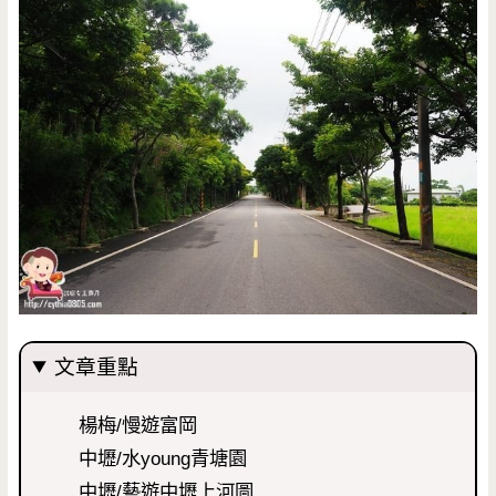
文章重點
楊梅/慢遊富岡
中壢/水young青塘園
中壢/藝遊中壢上河圖