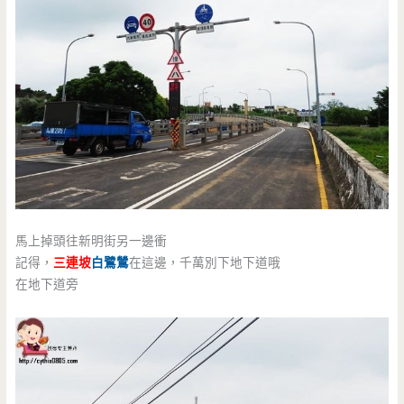
馬上掉頭往新明街另一邊衝
記得，
三連坡
白鷺鷥
在這邊，千萬別下地下道哦
在地下道旁